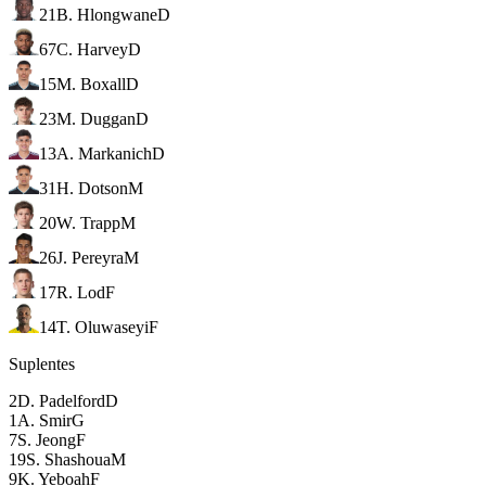
21
B. Hlongwane
D
67
C. Harvey
D
15
M. Boxall
D
23
M. Duggan
D
13
A. Markanich
D
31
H. Dotson
M
20
W. Trapp
M
26
J. Pereyra
M
17
R. Lod
F
14
T. Oluwaseyi
F
Suplentes
2
D. Padelford
D
1
A. Smir
G
7
S. Jeong
F
19
S. Shashoua
M
9
K. Yeboah
F