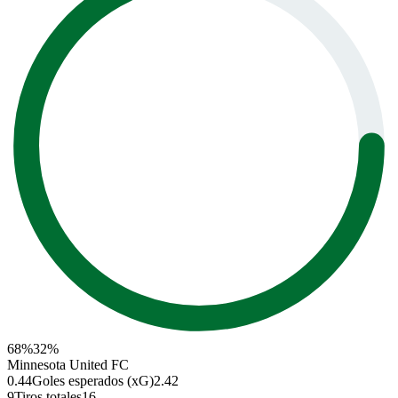
68
%
32
%
Minnesota United FC
0.44
Goles esperados (xG)
2.42
9
Tiros totales
16