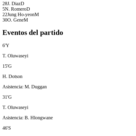
28
J. Diaz
D
5
N. Romero
D
22
Jung Ho-yeon
M
30
O. Gene
M
Eventos del partido
6
'
Y
T. Oluwaseyi
15
'
G
H. Dotson
Asistencia
:
M. Duggan
31
'
G
T. Oluwaseyi
Asistencia
:
B. Hlongwane
46
'
S