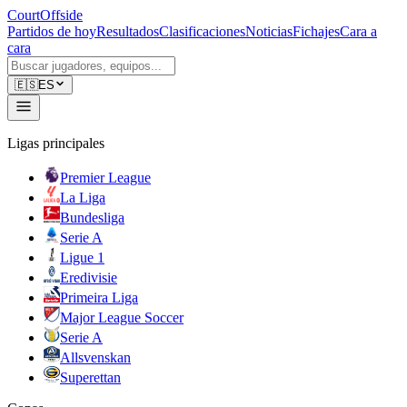
CourtOffside
Partidos de hoy
Resultados
Clasificaciones
Noticias
Fichajes
Cara a
cara
🇪🇸
ES
Ligas principales
Premier League
La Liga
Bundesliga
Serie A
Ligue 1
Eredivisie
Primeira Liga
Major League Soccer
Serie A
Allsvenskan
Superettan