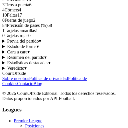
3
Tiros a puerta
6
4
Córners
4
10
Faltas
17
0
Fueras de juego
2
84
Precisión de pases (%)
68
1
Tarjetas amarillas
1
0
Tarjetas rojas
0
Previa del partido
▾
Estado de forma
▾
Cara a cara
▾
Resumen del partido
▾
Estadísticas destacadas
▾
Veredicto
▾
CourtOffside
Sobre nosotros
Política de privacidad
Política de
Cookies
Contacto
Blog
©
2026
CourtOffside
Editorial.
Todos los derechos reservados.
Datos proporcionados por API-Football.
Leagues
Premier League
Posiciones