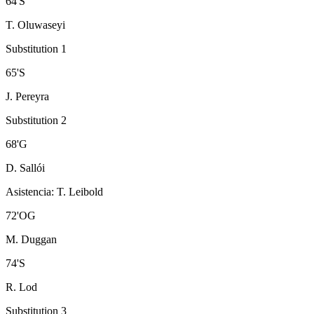
64
'
S
T. Oluwaseyi
Substitution 1
65
'
S
J. Pereyra
Substitution 2
68
'
G
D. Sallói
Asistencia
:
T. Leibold
72
'
OG
M. Duggan
74
'
S
R. Lod
Substitution 3