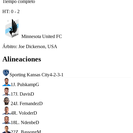
Tiempo completo
HT:
0
-
2
Minnesota United FC
Árbitro
:
Joe Dickerson, USA
Alineaciones
Sporting Kansas City
4-2-3-1
1
J. Pulskamp
G
17
J. Davis
D
24
J. Fernandez
D
4
R. Voloder
D
18
L. Ndenbe
D
22
Z. Bassong
M