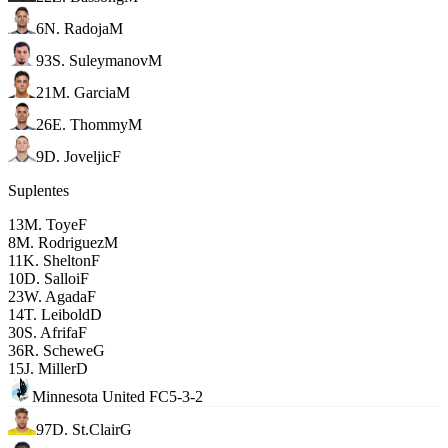
6
N. Radoja
M
93
S. Suleymanov
M
21
M. Garcia
M
26
E. Thommy
M
9
D. Joveljic
F
Suplentes
13
M. Toye
F
8
M. Rodriguez
M
11
K. Shelton
F
10
D. Salloi
F
23
W. Agada
F
14
T. Leibold
D
30
S. Afrifa
F
36
R. Schewe
G
15
J. Miller
D
Minnesota United FC
5-3-2
97
D. St.Clair
G