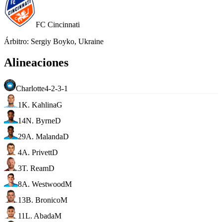
FC Cincinnati
Árbitro
:
Sergiy Boyko, Ukraine
Alineaciones
Charlotte
4-2-3-1
1
K. Kahlina
G
14
N. Byrne
D
29
A. Malanda
D
4
A. Privett
D
3
T. Ream
D
8
A. Westwood
M
13
B. Bronico
M
11
L. Abada
M