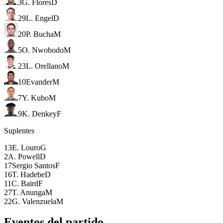
3
G. Flores
D
29
L. Engel
D
20
P. Bucha
M
5
O. Nwobodo
M
23
L. Orellano
M
10
Evander
M
7
Y. Kubo
M
9
K. Denkey
F
Suplentes
13
E. Louro
G
2
A. Powell
D
17
Sergio Santos
F
16
T. Hadebe
D
11
C. Baird
F
27
T. Anunga
M
22
G. Valenzuela
M
Eventos del partido