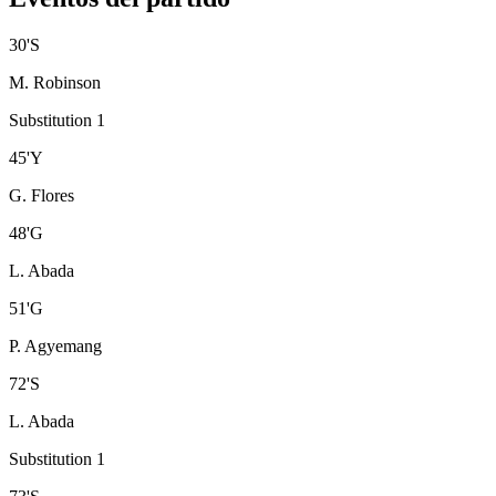
30
'
S
M. Robinson
Substitution 1
45
'
Y
G. Flores
48
'
G
L. Abada
51
'
G
P. Agyemang
72
'
S
L. Abada
Substitution 1