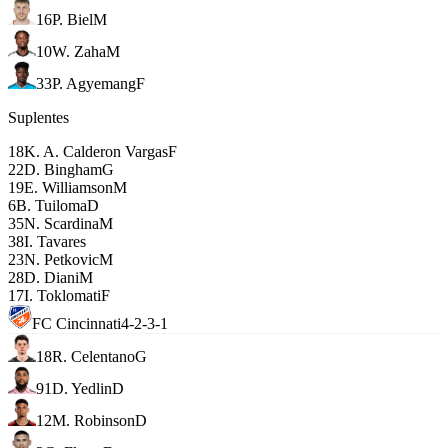
16
P. Biel
M
10
W. Zaha
M
33
P. Agyemang
F
Suplentes
18
K. A. Calderon Vargas
F
22
D. Bingham
G
19
E. Williamson
M
6
B. Tuiloma
D
35
N. Scardina
M
38
I. Tavares
23
N. Petkovic
M
28
D. Diani
M
17
I. Toklomati
F
FC Cincinnati
4-2-3-1
18
R. Celentano
G
91
D. Yedlin
D
12
M. Robinson
D