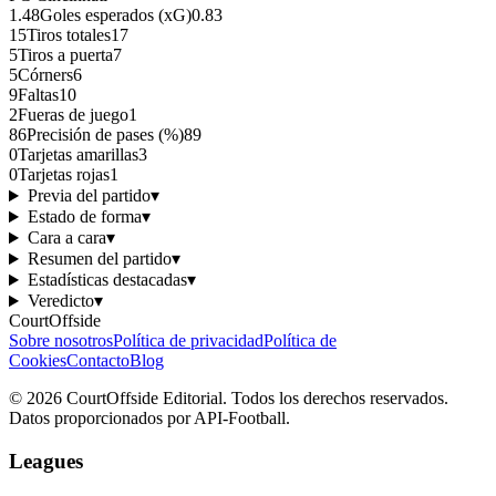
1.48
Goles esperados (xG)
0.83
15
Tiros totales
17
5
Tiros a puerta
7
5
Córners
6
9
Faltas
10
2
Fueras de juego
1
86
Precisión de pases (%)
89
0
Tarjetas amarillas
3
0
Tarjetas rojas
1
Previa del partido
▾
Estado de forma
▾
Cara a cara
▾
Resumen del partido
▾
Estadísticas destacadas
▾
Veredicto
▾
CourtOffside
Sobre nosotros
Política de privacidad
Política de
Cookies
Contacto
Blog
©
2026
CourtOffside
Editorial.
Todos los derechos reservados.
Datos proporcionados por API-Football.
Leagues