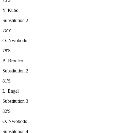
73
'
S
Y. Kubo
Substitution 2
76
'
Y
O. Nwobodo
78
'
S
B. Bronico
Substitution 2
81
'
S
L. Engel
Substitution 3
82
'
S
O. Nwobodo
Substitution 4