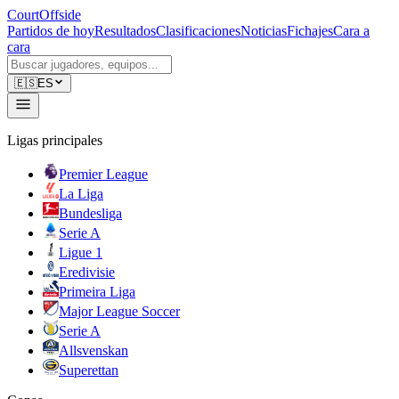
CourtOffside
Partidos de hoy
Resultados
Clasificaciones
Noticias
Fichajes
Cara a
cara
🇪🇸
ES
Ligas principales
Premier League
La Liga
Bundesliga
Serie A
Ligue 1
Eredivisie
Primeira Liga
Major League Soccer
Serie A
Allsvenskan
Superettan