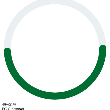
49
%
51
%
FC Cincinnati