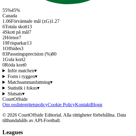
55
%
45
%
Canada
1.06
Förväntade mål (xG)
1.27
6
Totala skott
13
4
Skott på mål
7
2
Hörnor
7
19
Frisparkar
13
1
Offsides
3
83
Passningsprecision (%)
80
1
Gula kort
2
0
Röda kort
0
Inför matchen
▾
Form i ryggen
▾
Matchsammanfattning
▾
Statistik i fokus
▾
Slutsats
▾
CourtOffside
Om oss
Integritetspolicy
Cookie Policy
Kontakt
Blogg
©
2026
CourtOffside
Editorial.
Alla rättigheter förbehållna.
Data
tillhandahålls av API-Football.
Leagues