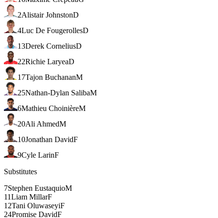
2
Alistair Johnston
D
4
Luc De Fougerolles
D
13
Derek Cornelius
D
22
Richie Laryea
D
17
Tajon Buchanan
M
25
Nathan-Dylan Saliba
M
6
Mathieu Choinière
M
20
Ali Ahmed
M
10
Jonathan David
F
9
Cyle Larin
F
Substitutes
7
Stephen Eustaquio
M
11
Liam Millar
F
12
Tani Oluwaseyi
F
24
Promise David
F