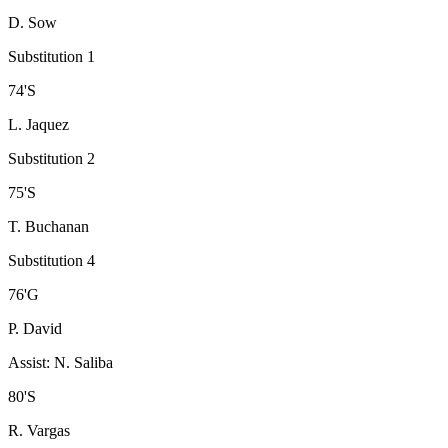
D. Sow
Substitution 1
74
'
S
L. Jaquez
Substitution 2
75
'
S
T. Buchanan
Substitution 4
76
'
G
P. David
Assist
:
N. Saliba
80
'
S
R. Vargas