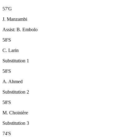
57
'
G
J. Manzambi
Assist
:
B. Embolo
58
'
S
C. Larin
Substitution 1
58
'
S
A. Ahmed
Substitution 2
58
'
S
M. Choinière
Substitution 3
74
'
S