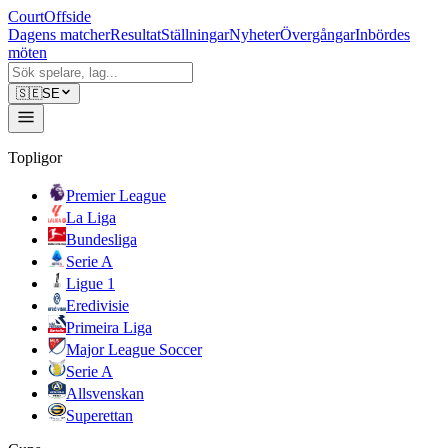
CourtOffside
Dagens matcher
Resultat
Ställningar
Nyheter
Övergångar
Inbördes
möten
🇸🇪
SE
Topligor
Premier League
La Liga
Bundesliga
Serie A
Ligue 1
Eredivisie
Primeira Liga
Major League Soccer
Serie A
Allsvenskan
Superettan