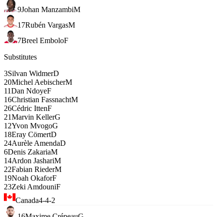
9
Johan Manzambi
M
17
Rubén Vargas
M
7
Breel Embolo
F
Substitutes
3
Silvan Widmer
D
20
Michel Aebischer
M
11
Dan Ndoye
F
16
Christian Fassnacht
M
26
Cédric Itten
F
21
Marvin Keller
G
12
Yvon Mvogo
G
18
Eray Cömert
D
24
Aurèle Amenda
D
6
Denis Zakaria
M
14
Ardon Jashari
M
22
Fabian Rieder
M
19
Noah Okafor
F
23
Zeki Amdouni
F
Canada
4-4-2
16
Maxime Crépeau
G