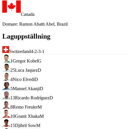
Canada
Domare
:
Ramon Abatti Abel, Brazil
Laguppställning
Switzerland
4-2-3-1
1
Gregor Kobel
G
25
Luca Jaquez
D
4
Nico Elvedi
D
5
Manuel Akanji
D
13
Ricardo Rodríguez
D
8
Remo Freuler
M
10
Granit Xhaka
M
15
Djibril Sow
M