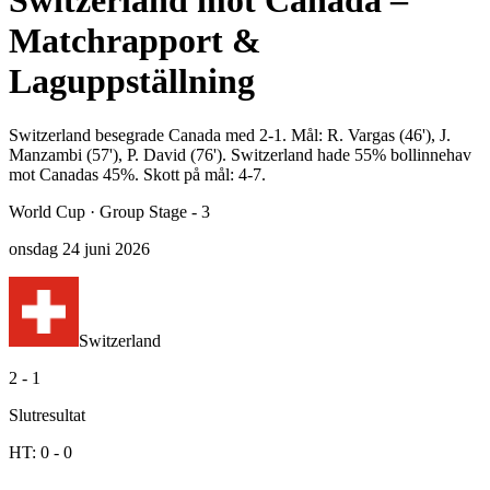
Switzerland mot Canada –
Matchrapport &
Laguppställning
Switzerland besegrade Canada med 2-1. Mål: R. Vargas (46'), J.
Manzambi (57'), P. David (76'). Switzerland hade 55% bollinnehav
mot Canadas 45%. Skott på mål: 4-7.
World Cup
·
Group Stage - 3
onsdag 24 juni 2026
Switzerland
2
-
1
Slutresultat
HT:
0
-
0