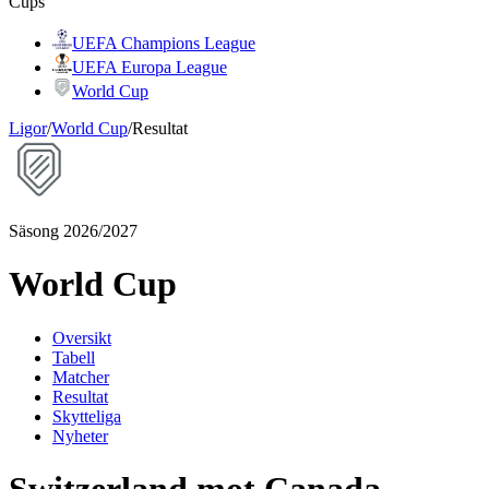
Cups
UEFA Champions League
UEFA Europa League
World Cup
Ligor
/
World Cup
/
Resultat
Säsong 2026/2027
World Cup
Oversikt
Tabell
Matcher
Resultat
Skytteliga
Nyheter