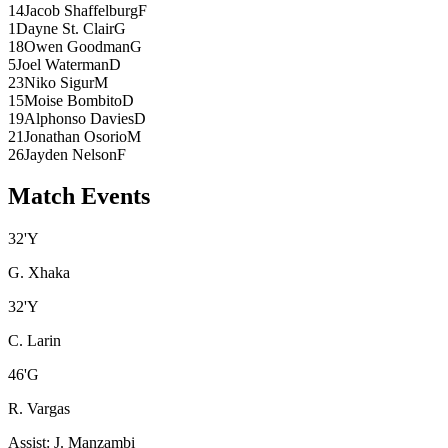
14
Jacob Shaffelburg
F
1
Dayne St. Clair
G
18
Owen Goodman
G
5
Joel Waterman
D
23
Niko Sigur
M
15
Moise Bombito
D
19
Alphonso Davies
D
21
Jonathan Osorio
M
26
Jayden Nelson
F
Match Events
32
'
Y
G. Xhaka
32
'
Y
C. Larin
46
'
G
R. Vargas
Assist
:
J. Manzambi