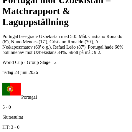
Portugal mot Uzbekistan –
Matchrapport &
Laguppställning
Portugal besegrade Uzbekistan med 5-0. Mål: Cristiano Ronaldo
(6'), Nuno Mendes (17'), Cristiano Ronaldo (39'), A.
Ne&apos;matov (60' o.g.), Rafael Leão (87'). Portugal hade 66%
bollinnehav mot Uzbekistans 34%. Skott på mål: 9-2.
World Cup
·
Group Stage - 2
tisdag 23 juni 2026
Portugal
5
-
0
Slutresultat
HT:
3
-
0