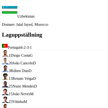
Uzbekistan
Domare
:
Jalal Jayed, Morocco
Laguppställning
Portugal
4-2-3-1
1
Diogo Costa
G
20
João Cancelo
D
3
Rúben Dias
D
13
Renato Veiga
D
25
Nuno Mendes
D
15
João Neves
M
23
Vitinha
M