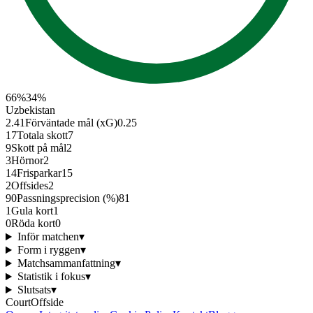
66
%
34
%
Uzbekistan
2.41
Förväntade mål (xG)
0.25
17
Totala skott
7
9
Skott på mål
2
3
Hörnor
2
14
Frisparkar
15
2
Offsides
2
90
Passningsprecision (%)
81
1
Gula kort
1
0
Röda kort
0
Inför matchen
▾
Form i ryggen
▾
Matchsammanfattning
▾
Statistik i fokus
▾
Slutsats
▾
CourtOffside