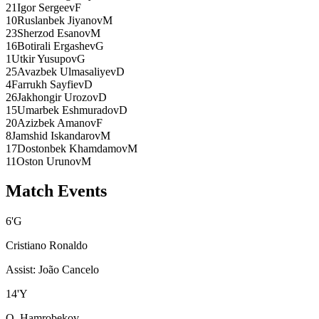
21
Igor Sergeev
F
10
Ruslanbek Jiyanov
M
23
Sherzod Esanov
M
16
Botirali Ergashev
G
1
Utkir Yusupov
G
25
Avazbek Ulmasaliyev
D
4
Farrukh Sayfiev
D
26
Jakhongir Urozov
D
15
Umarbek Eshmuradov
D
20
Azizbek Amanov
F
8
Jamshid Iskandarov
M
17
Dostonbek Khamdamov
M
11
Oston Urunov
M
Match Events
6
'
G
Cristiano Ronaldo
Assist
:
João Cancelo
14
'
Y
O. Hamrobekov