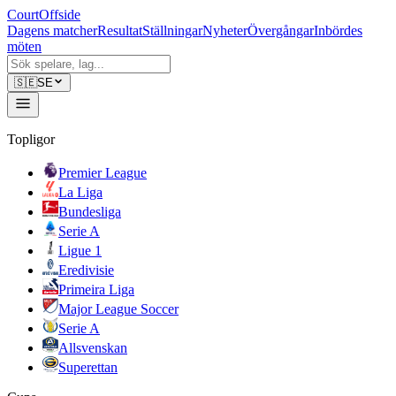
CourtOffside
Dagens matcher
Resultat
Ställningar
Nyheter
Övergångar
Inbördes
möten
🇸🇪
SE
Topligor
Premier League
La Liga
Bundesliga
Serie A
Ligue 1
Eredivisie
Primeira Liga
Major League Soccer
Serie A
Allsvenskan
Superettan