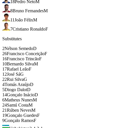
18
Pedro Neto
M
8
Bruno Fernandes
M
11
João Félix
M
7
Cristiano Ronaldo
F
Substitutes
2
Nélson Semedo
D
26
Francisco Conceição
F
16
Francisco Trincão
F
10
Bernardo Silva
M
17
Rafael Leão
F
12
José Sá
G
22
Rui Silva
G
4
Tomás Araújo
D
5
Diogo Dalot
D
14
Gonçalo Inácio
D
6
Matheus Nunes
M
24
Samú Costa
M
21
Rúben Neves
M
19
Gonçalo Guedes
F
9
Gonçalo Ramos
F