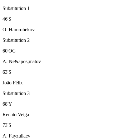
Substitution 1
46
'
S
O. Hamrobekov
Substitution 2
60
'
OG
A. Ne&apos;matov
63
'
S
João Félix
Substitution 3
68
'
Y
Renato Veiga
73
'
S
A. Fayzullaev