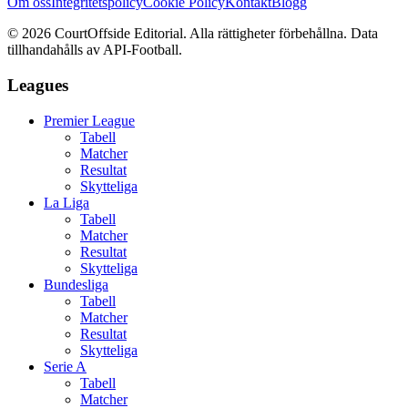
Om oss
Integritetspolicy
Cookie Policy
Kontakt
Blogg
©
2026
CourtOffside
Editorial.
Alla rättigheter förbehållna.
Data
tillhandahålls av API-Football.
Leagues
Premier League
Tabell
Matcher
Resultat
Skytteliga
La Liga
Tabell
Matcher
Resultat
Skytteliga
Bundesliga
Tabell
Matcher
Resultat
Skytteliga
Serie A
Tabell
Matcher