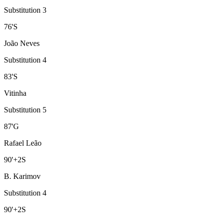
Substitution 3
76
'
S
João Neves
Substitution 4
83
'
S
Vitinha
Substitution 5
87
'
G
Rafael Leão
90
'
+2
S
B. Karimov
Substitution 4
90
'
+2
S