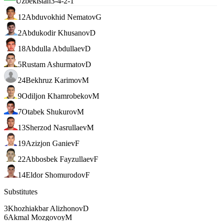
Uzbekistan
3-4-2-1
12
Abduvokhid Nematov
G
2
Abdukodir Khusanov
D
18
Abdulla Abdullaev
D
5
Rustam Ashurmatov
D
24
Bekhruz Karimov
M
9
Odiljon Khamrobekov
M
7
Otabek Shukurov
M
13
Sherzod Nasrullaev
M
19
Azizjon Ganiev
F
22
Abbosbek Fayzullaev
F
14
Eldor Shomurodov
F
Substitutes
3
Khozhiakbar Alizhonov
D
6
Akmal Mozgovoy
M