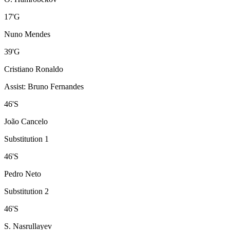
17
'
G
Nuno Mendes
39
'
G
Cristiano Ronaldo
Assist
:
Bruno Fernandes
46
'
S
João Cancelo
Substitution 1
46
'
S
Pedro Neto
Substitution 2
46
'
S
S. Nasrullayev