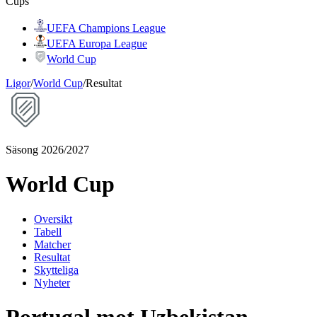
Cups
UEFA Champions League
UEFA Europa League
World Cup
Ligor
/
World Cup
/
Resultat
Säsong 2026/2027
World Cup
Oversikt
Tabell
Matcher
Resultat
Skytteliga
Nyheter