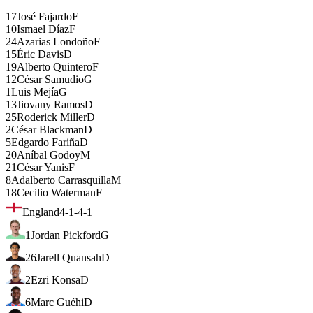
17
José Fajardo
F
10
Ismael Díaz
F
24
Azarias Londoño
F
15
Éric Davis
D
19
Alberto Quintero
F
12
César Samudio
G
1
Luis Mejía
G
13
Jiovany Ramos
D
25
Roderick Miller
D
2
César Blackman
D
5
Edgardo Fariña
D
20
Aníbal Godoy
M
21
César Yanis
F
8
Adalberto Carrasquilla
M
18
Cecilio Waterman
F
England
4-1-4-1
1
Jordan Pickford
G
26
Jarell Quansah
D
2
Ezri Konsa
D
6
Marc Guéhi
D