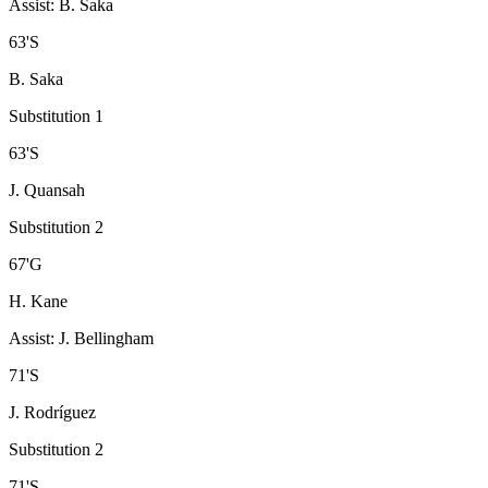
Assist
:
B. Saka
63
'
S
B. Saka
Substitution 1
63
'
S
J. Quansah
Substitution 2
67
'
G
H. Kane
Assist
:
J. Bellingham
71
'
S
J. Rodríguez
Substitution 2
71
'
S