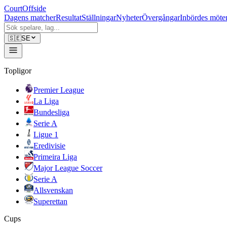
CourtOffside
Dagens matcher
Resultat
Ställningar
Nyheter
Övergångar
Inbördes möte
🇸🇪
SE
Topligor
Premier League
La Liga
Bundesliga
Serie A
Ligue 1
Eredivisie
Primeira Liga
Major League Soccer
Serie A
Allsvenskan
Superettan
Cups