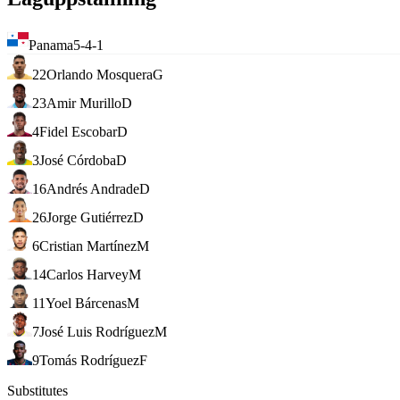
Panama
5-4-1
22
Orlando Mosquera
G
23
Amir Murillo
D
4
Fidel Escobar
D
3
José Córdoba
D
16
Andrés Andrade
D
26
Jorge Gutiérrez
D
6
Cristian Martínez
M
14
Carlos Harvey
M
11
Yoel Bárcenas
M
7
José Luis Rodríguez
M
9
Tomás Rodríguez
F
Substitutes