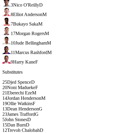
3
Nico O'Reilly
D
8
Elliot Anderson
M
7
Bukayo Saka
M
17
Morgan Rogers
M
10
Jude Bellingham
M
11
Marcus Rashford
M
9
Harry Kane
F
Substitutes
25
Djed Spence
D
20
Noni Madueke
F
21
Eberechi Eze
M
14
Jordan Henderson
M
19
Ollie Watkins
F
13
Dean Henderson
G
23
James Trafford
G
5
John Stones
D
15
Dan Burn
D
12
Trevoh Chalobah
D