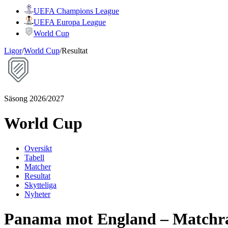
UEFA Champions League
UEFA Europa League
World Cup
Ligor
/
World Cup
/
Resultat
Säsong 2026/2027
World Cup
Oversikt
Tabell
Matcher
Resultat
Skytteliga
Nyheter
Panama mot England – Matchra