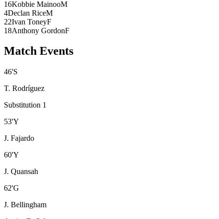
16
Kobbie Mainoo
M
4
Declan Rice
M
22
Ivan Toney
F
18
Anthony Gordon
F
Match Events
46
'
S
T. Rodríguez
Substitution 1
53
'
Y
J. Fajardo
60
'
Y
J. Quansah
62
'
G
J. Bellingham