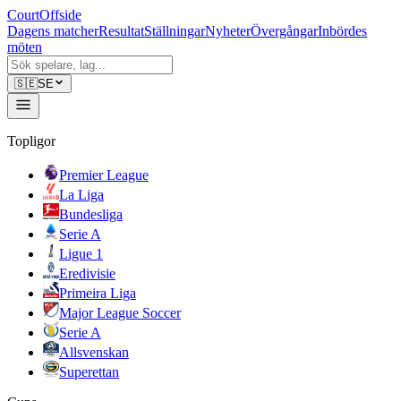
CourtOffside
Dagens matcher
Resultat
Ställningar
Nyheter
Övergångar
Inbördes
möten
🇸🇪
SE
Topligor
Premier League
La Liga
Bundesliga
Serie A
Ligue 1
Eredivisie
Primeira Liga
Major League Soccer
Serie A
Allsvenskan
Superettan