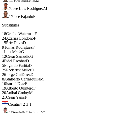
11
Yoel Bárcenas
M
7
José Luis Rodríguez
M
17
José Fajardo
F
Substitutes
18
Cecilio Waterman
F
24
Azarias Londoño
F
15
Éric Davis
D
9
Tomás Rodríguez
F
1
Luis Mejía
G
12
César Samudio
G
4
Fidel Escobar
D
5
Edgardo Fariña
D
25
Roderick Miller
D
26
Jorge Gutiérrez
D
8
Adalberto Carrasquilla
M
10
Ismael Díaz
F
19
Alberto Quintero
F
20
Aníbal Godoy
M
21
César Yanis
F
Croatia
4-2-3-1
1
Dominik Livaković
G