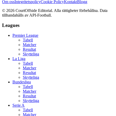
Om oss
Integritetspolicy
Cookie Policy
Kontakt
Blogg
©
2026
CourtOffside
Editorial.
Alla rättigheter förbehållna.
Data
tillhandahålls av API-Football.
Leagues
Premier League
Tabell
Matcher
Resultat
Skytteliga
La Liga
Tabell
Matcher
Resultat
Skytteliga
Bundesliga
Tabell
Matcher
Resultat
Skytteliga
Serie A
Tabell
Matcher