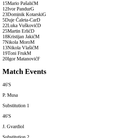
15
Mario Pašalić
M
12
Ivor Pandur
G
23
Dominik Kotarski
G
5
Duje Ćaleta-Car
D
22
Luka Vušković
D
25
Martin Erlić
D
18
Kristijan Jakić
M
7
Nikola Moro
M
13
Nikola Vlašić
M
19
Toni Fruk
M
20
Igor Matanović
F
Match Events
46
'
S
P. Musa
Substitution 1
46
'
S
J. Gvardiol
Substitution 2