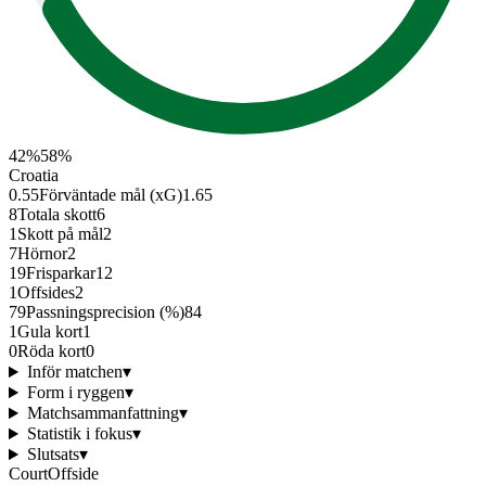
42
%
58
%
Croatia
0.55
Förväntade mål (xG)
1.65
8
Totala skott
6
1
Skott på mål
2
7
Hörnor
2
19
Frisparkar
12
1
Offsides
2
79
Passningsprecision (%)
84
1
Gula kort
1
0
Röda kort
0
Inför matchen
▾
Form i ryggen
▾
Matchsammanfattning
▾
Statistik i fokus
▾
Slutsats
▾
CourtOffside