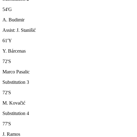
54
'
G
A. Budimir
Assist
:
J. Stanišić
61
'
Y
Y. Bárcenas
72
'
S
Marco Pasalic
Substitution 3
72
'
S
M. Kovačić
Substitution 4
77
'
S
J. Ramos