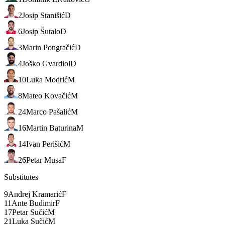
2
Josip Stanišić
D
6
Josip Šutalo
D
3
Marin Pongračić
D
4
Joško Gvardiol
D
10
Luka Modrić
M
8
Mateo Kovačić
M
24
Marco Pašalić
M
16
Martin Baturina
M
14
Ivan Perišić
M
26
Petar Musa
F
Substitutes
9
Andrej Kramarić
F
11
Ante Budimir
F
17
Petar Sučić
M
21
Luka Sučić
M