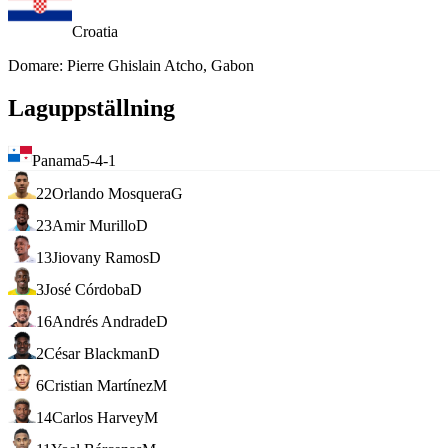
Croatia
Domare
:
Pierre Ghislain Atcho, Gabon
Laguppställning
Panama
5-4-1
22
Orlando Mosquera
G
23
Amir Murillo
D
13
Jiovany Ramos
D
3
José Córdoba
D
16
Andrés Andrade
D
2
César Blackman
D
6
Cristian Martínez
M
14
Carlos Harvey
M