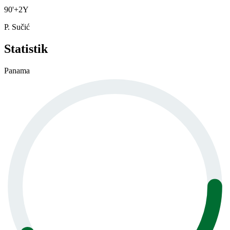
90
'
+2
Y
P. Sučić
Statistik
Panama