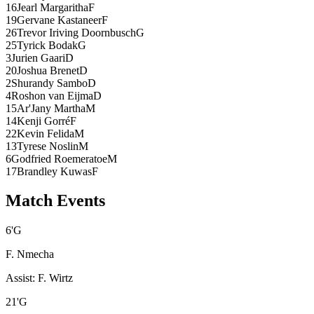
16
Jearl Margaritha
F
19
Gervane Kastaneer
F
26
Trevor Iriving Doornbusch
G
25
Tyrick Bodak
G
3
Jurien Gaari
D
20
Joshua Brenet
D
2
Shurandy Sambo
D
4
Roshon van Eijma
D
15
Ar'Jany Martha
M
14
Kenji Gorré
F
22
Kevin Felida
M
13
Tyrese Noslin
M
6
Godfried Roemeratoe
M
17
Brandley Kuwas
F
Match Events
6
'
G
F. Nmecha
Assist
:
F. Wirtz
21
'
G