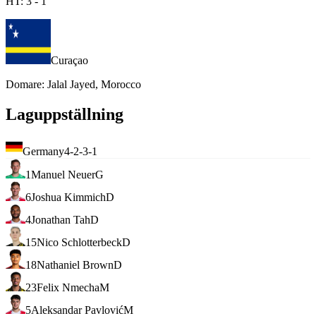
HT:
3
-
1
Curaçao
Domare
:
Jalal Jayed, Morocco
Laguppställning
Germany
4-2-3-1
1
Manuel Neuer
G
6
Joshua Kimmich
D
4
Jonathan Tah
D
15
Nico Schlotterbeck
D
18
Nathaniel Brown
D
23
Felix Nmecha
M
5
Aleksandar Pavlović
M