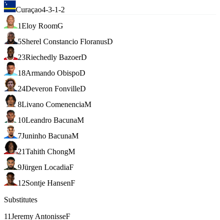
Curaçao
4-3-1-2
1
Eloy Room
G
5
Sherel Constancio Floranus
D
23
Riechedly Bazoer
D
18
Armando Obispo
D
24
Deveron Fonville
D
8
Livano Comenencia
M
10
Leandro Bacuna
M
7
Juninho Bacuna
M
21
Tahith Chong
M
9
Jürgen Locadia
F
12
Sontje Hansen
F
Substitutes
11
Jeremy Antonisse
F