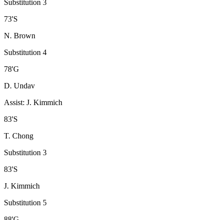
Substitution 3
73
'
S
N. Brown
Substitution 4
78
'
G
D. Undav
Assist
:
J. Kimmich
83
'
S
T. Chong
Substitution 3
83
'
S
J. Kimmich
Substitution 5
88
'
G