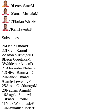
19
Leroy Sané
M
10
Jamal Musiala
M
17
Florian Wirtz
M
7
Kai Havertz
F
Substitutes
26
Deniz Undav
F
22
David Raum
D
2
Antonio Rüdiger
D
8
Leon Goretzka
M
3
Waldemar Anton
D
21
Alexander Nübel
G
12
Oliver Baumann
G
24
Malick Thiaw
D
9
Jamie Leweling
F
25
Assan Ouédraogo
M
20
Nadiem Amiri
M
16
Angelo Stiller
M
13
Pascal Groß
M
11
Nick Woltemade
F
14
Maximilian Beier
F