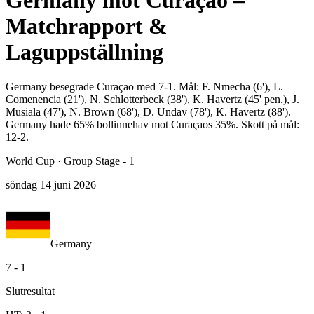
Germany mot Curaçao –
Matchrapport &
Laguppställning
Germany besegrade Curaçao med 7-1. Mål: F. Nmecha (6'), L.
Comenencia (21'), N. Schlotterbeck (38'), K. Havertz (45' pen.), J.
Musiala (47'), N. Brown (68'), D. Undav (78'), K. Havertz (88').
Germany hade 65% bollinnehav mot Curaçaos 35%. Skott på mål:
12-2.
World Cup
·
Group Stage - 1
söndag 14 juni 2026
Germany
7
-
1
Slutresultat