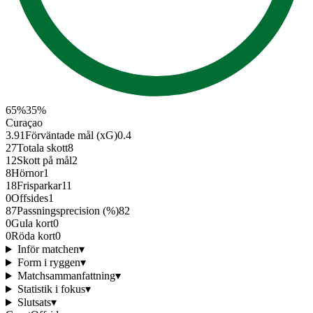
65
%
35
%
Curaçao
3.91
Förväntade mål (xG)
0.4
27
Totala skott
8
12
Skott på mål
2
8
Hörnor
1
18
Frisparkar
11
0
Offsides
1
87
Passningsprecision (%)
82
0
Gula kort
0
0
Röda kort
0
Inför matchen
▾
Form i ryggen
▾
Matchsammanfattning
▾
Statistik i fokus
▾
Slutsats
▾