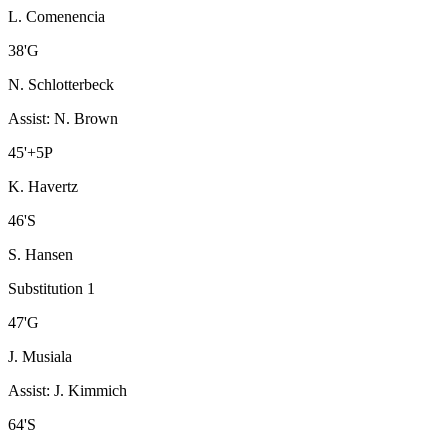
L. Comenencia
38
'
G
N. Schlotterbeck
Assist
:
N. Brown
45
'
+5
P
K. Havertz
46
'
S
S. Hansen
Substitution 1
47
'
G
J. Musiala
Assist
:
J. Kimmich
64
'
S