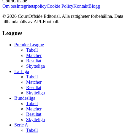
CourtOffside
Om oss
Integritetspolicy
Cookie Policy
Kontakt
Blogg
©
2026
CourtOffside
Editorial.
Alla rättigheter förbehållna.
Data
tillhandahålls av API-Football.
Leagues
Premier League
Tabell
Matcher
Resultat
Skytteliga
La Liga
Tabell
Matcher
Resultat
Skytteliga
Bundesliga
Tabell
Matcher
Resultat
Skytteliga
Serie A
Tabell