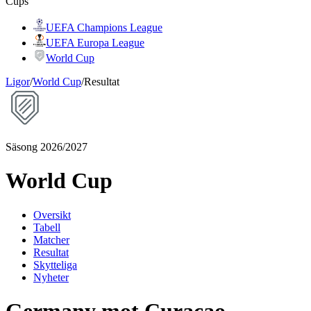
Cups
UEFA Champions League
UEFA Europa League
World Cup
Ligor
/
World Cup
/
Resultat
Säsong 2026/2027
World Cup
Oversikt
Tabell
Matcher
Resultat
Skytteliga
Nyheter