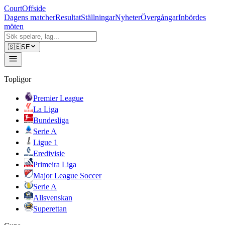
CourtOffside
Dagens matcher
Resultat
Ställningar
Nyheter
Övergångar
Inbördes
möten
🇸🇪
SE
Topligor
Premier League
La Liga
Bundesliga
Serie A
Ligue 1
Eredivisie
Primeira Liga
Major League Soccer
Serie A
Allsvenskan
Superettan