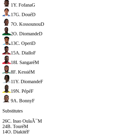
1
Y. Fofana
G
17
G. Doué
D
7
O. Kossounou
D
2
O. Diomande
D
13
C. Operi
D
15
A. Diallo
F
18
I. Sangaré
M
8
F. Kessié
M
11
Y. Diomande
F
19
N. Pépé
F
9
A. Bonny
F
Substitutes
26
C. Inao OulaÃ¯
M
24
B. Touré
M
14
O. Diakité
F