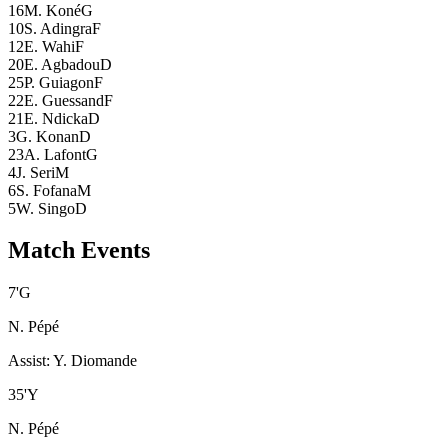
16
M. Koné
G
10
S. Adingra
F
12
E. Wahi
F
20
E. Agbadou
D
25
P. Guiagon
F
22
E. Guessand
F
21
E. Ndicka
D
3
G. Konan
D
23
A. Lafont
G
4
J. Seri
M
6
S. Fofana
M
5
W. Singo
D
Match Events
7
'
G
N. Pépé
Assist
:
Y. Diomande
35
'
Y
N. Pépé