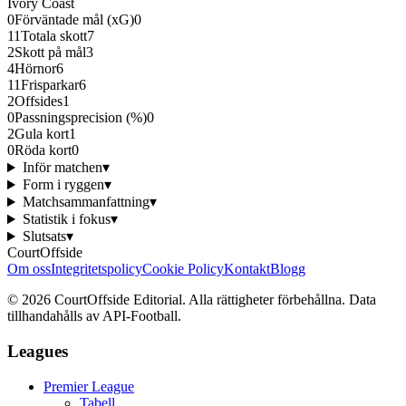
Ivory Coast
0
Förväntade mål (xG)
0
11
Totala skott
7
2
Skott på mål
3
4
Hörnor
6
11
Frisparkar
6
2
Offsides
1
0
Passningsprecision (%)
0
2
Gula kort
1
0
Röda kort
0
Inför matchen
▾
Form i ryggen
▾
Matchsammanfattning
▾
Statistik i fokus
▾
Slutsats
▾
CourtOffside
Om oss
Integritetspolicy
Cookie Policy
Kontakt
Blogg
©
2026
CourtOffside
Editorial.
Alla rättigheter förbehållna.
Data
tillhandahålls av API-Football.
Leagues
Premier League
Tabell