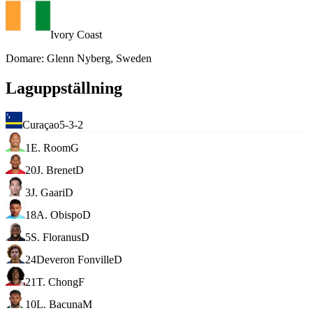
Ivory Coast
Domare
:
Glenn Nyberg, Sweden
Laguppställning
Curaçao
5-3-2
1
E. Room
G
20
J. Brenet
D
3
J. Gaari
D
18
A. Obispo
D
5
S. Floranus
D
24
Deveron Fonville
D
21
T. Chong
F
10
L. Bacuna
M