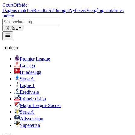
CourtOffside
Dagens matcher
Resultat
Ställningar
Nyheter
Övergångar
Inbördes
möten
🇸🇪
SE
Topligor
Premier League
La Liga
Bundesliga
Serie A
Ligue 1
Eredivisie
Primeira Liga
Major League Soccer
Serie A
Allsvenskan
Superettan