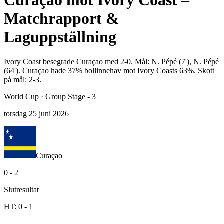
Curaçao mot Ivory Coast –
Matchrapport &
Laguppställning
Ivory Coast besegrade Curaçao med 2-0. Mål: N. Pépé (7'), N. Pépé
(64'). Curaçao hade 37% bollinnehav mot Ivory Coasts 63%. Skott
på mål: 2-3.
World Cup
·
Group Stage - 3
torsdag 25 juni 2026
Curaçao
0
-
2
Slutresultat
HT:
0
-
1