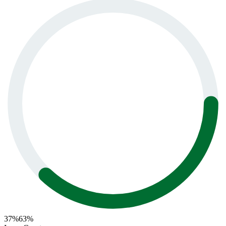
37
%
63
%