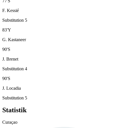
77
'
S
F. Kessié
Substitution 5
83
'
Y
G. Kastaneer
90
'
S
J. Brenet
Substitution 4
90
'
S
J. Locadia
Substitution 5
Statistik
Curaçao