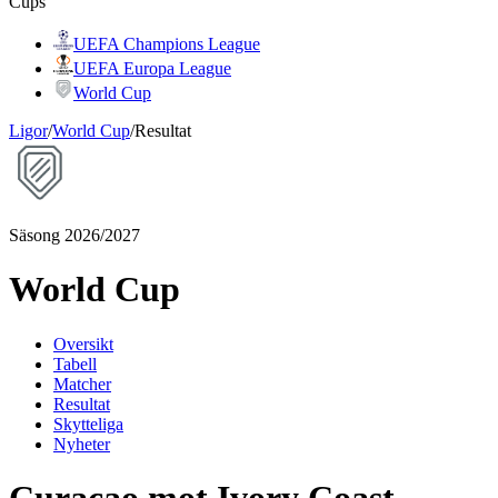
Cups
UEFA Champions League
UEFA Europa League
World Cup
Ligor
/
World Cup
/
Resultat
Säsong 2026/2027
World Cup
Oversikt
Tabell
Matcher
Resultat
Skytteliga
Nyheter