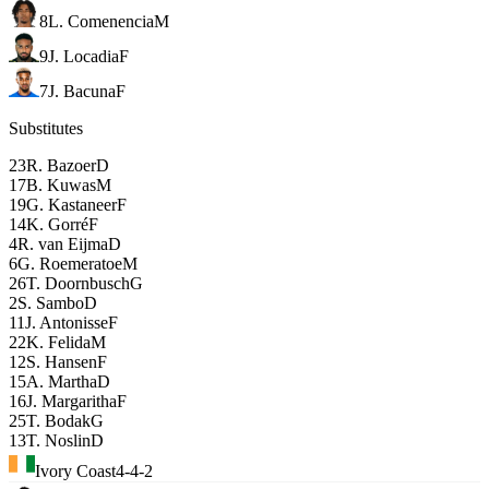
8
L. Comenencia
M
9
J. Locadia
F
7
J. Bacuna
F
Substitutes
23
R. Bazoer
D
17
B. Kuwas
M
19
G. Kastaneer
F
14
K. Gorré
F
4
R. van Eijma
D
6
G. Roemeratoe
M
26
T. Doornbusch
G
2
S. Sambo
D
11
J. Antonisse
F
22
K. Felida
M
12
S. Hansen
F
15
A. Martha
D
16
J. Margaritha
F
25
T. Bodak
G
13
T. Noslin
D
Ivory Coast
4-4-2