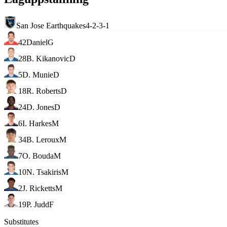
San Jose Earthquakes
4-2-3-1
42
Daniel
G
28
B. Kikanovic
D
5
D. Munie
D
18
R. Roberts
D
24
D. Jones
D
6
I. Harkes
M
34
B. Leroux
M
7
O. Bouda
M
10
N. Tsakiris
M
2
J. Ricketts
M
19
P. Judd
F
Substitutes