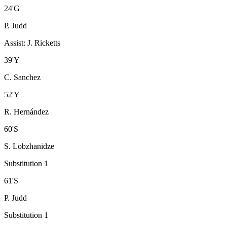
24
'
G
P. Judd
Assist
:
J. Ricketts
39
'
Y
C. Sanchez
52
'
Y
R. Hernández
60
'
S
S. Lobzhanidze
Substitution 1
61
'
S
P. Judd
Substitution 1