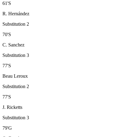
61
'
S
R. Hernández
Substitution 2
70
'
S
C. Sanchez
Substitution 3
77
'
S
Beau Leroux
Substitution 2
77
'
S
J. Ricketts
Substitution 3
79
'
G