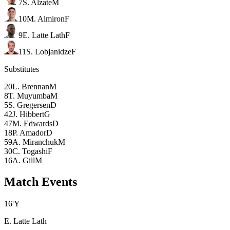
7
S. Alzate
M
10
M. Almiron
F
9
E. Latte Lath
F
11
S. Lobjanidze
F
Substitutes
20
L. Brennan
M
8
T. Muyumba
M
5
S. Gregersen
D
42
J. Hibbert
G
47
M. Edwards
D
18
P. Amador
D
59
A. Miranchuk
M
30
C. Togashi
F
16
A. Gill
M
Match Events
16
'
Y
E. Latte Lath