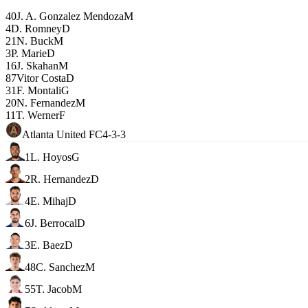
40
J. A. Gonzalez Mendoza
M
4
D. Romney
D
21
N. Buck
M
3
P. Marie
D
16
J. Skahan
M
87
Vitor Costa
D
31
F. Montali
G
20
N. Fernandez
M
11
T. Werner
F
Atlanta United FC
4-3-3
1
L. Hoyos
G
2
R. Hernandez
D
4
E. Mihaj
D
6
J. Berrocal
D
3
E. Baez
D
48
C. Sanchez
M
55
T. Jacob
M