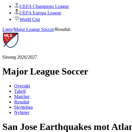
UEFA Champions League
UEFA Europa League
World Cup
Ligor
/
Major League Soccer
/
Resultat
Säsong 2026/2027
Major League Soccer
Oversikt
Tabell
Matcher
Resultat
Skytteliga
Nyheter
San Jose Earthquakes mot Atla