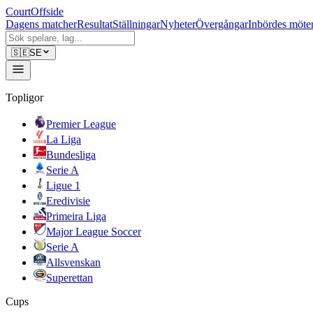
CourtOffside
Dagens matcher
Resultat
Ställningar
Nyheter
Övergångar
Inbördes möte
🇸🇪
SE
Topligor
Premier League
La Liga
Bundesliga
Serie A
Ligue 1
Eredivisie
Primeira Liga
Major League Soccer
Serie A
Allsvenskan
Superettan
Cups