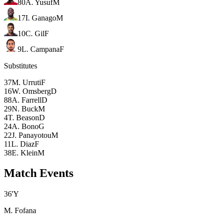
80
A. Yusuf
M
17
I. Ganago
M
10
C. Gil
F
9
L. Campana
F
Substitutes
37
M. Urruti
F
16
W. Omsberg
D
88
A. Farrell
D
29
N. Buck
M
4
T. Beason
D
24
A. Bono
G
22
J. Panayotou
M
11
L. Diaz
F
38
E. Klein
M
Match Events
36
'
Y
M. Fofana