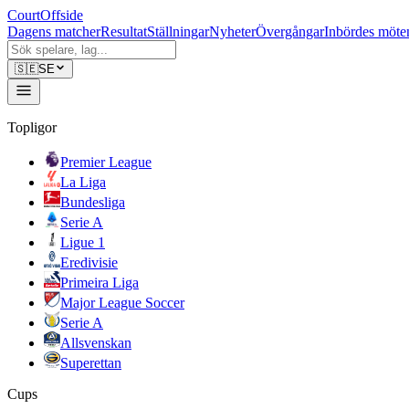
CourtOffside
Dagens matcher
Resultat
Ställningar
Nyheter
Övergångar
Inbördes möte
🇸🇪
SE
Topligor
Premier League
La Liga
Bundesliga
Serie A
Ligue 1
Eredivisie
Primeira Liga
Major League Soccer
Serie A
Allsvenskan
Superettan
Cups