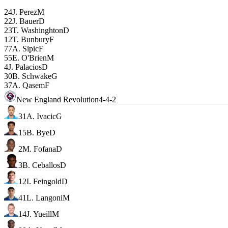
24
J. Perez
M
22
J. Bauer
D
23
T. Washinghton
D
12
T. Bunbury
F
77
A. Sipic
F
55
E. O'Brien
M
4
J. Palacios
D
30
B. Schwake
G
37
A. Qasem
F
New England Revolution
4-4-2
31
A. Ivacic
G
15
B. Bye
D
2
M. Fofana
D
3
B. Ceballos
D
12
I. Feingold
D
41
L. Langoni
M
14
J. Yueill
M