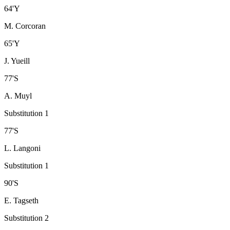
64
'
Y
M. Corcoran
65
'
Y
J. Yueill
77
'
S
A. Muyl
Substitution 1
77
'
S
L. Langoni
Substitution 1
90
'
S
E. Tagseth
Substitution 2