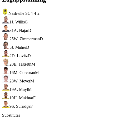
Nashville SC
4-4-2
1
J. Willis
G
31
A. Najar
D
25
W. Zimmerman
D
5
J. Maher
D
2
D. Lovitz
D
20
E. Tagseth
M
16
M. Corcoran
M
28
W. Meyer
M
19
A. Muyl
M
10
H. Mukhtar
F
9
S. Surridge
F
Substitutes