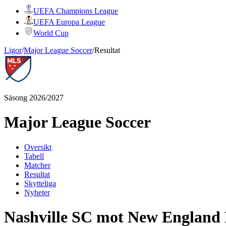
UEFA Champions League
UEFA Europa League
World Cup
Ligor
/
Major League Soccer
/
Resultat
Säsong 2026/2027
Major League Soccer
Oversikt
Tabell
Matcher
Resultat
Skytteliga
Nyheter
Nashville SC mot New England 