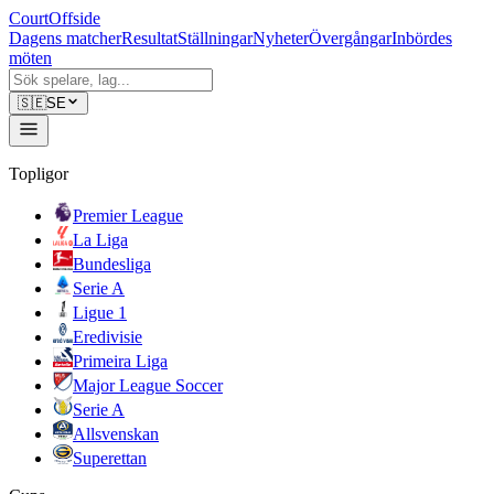
CourtOffside
Dagens matcher
Resultat
Ställningar
Nyheter
Övergångar
Inbördes
möten
🇸🇪
SE
Topligor
Premier League
La Liga
Bundesliga
Serie A
Ligue 1
Eredivisie
Primeira Liga
Major League Soccer
Serie A
Allsvenskan
Superettan