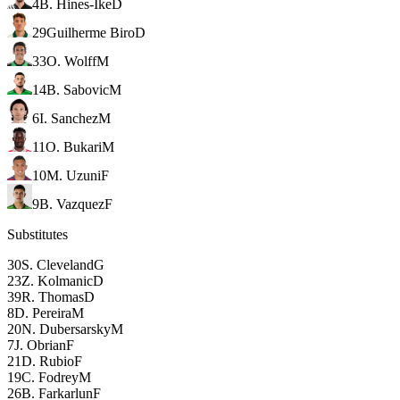
4
B. Hines-Ike
D
29
Guilherme Biro
D
33
O. Wolff
M
14
B. Sabovic
M
6
I. Sanchez
M
11
O. Bukari
M
10
M. Uzuni
F
9
B. Vazquez
F
Substitutes
30
S. Cleveland
G
23
Z. Kolmanic
D
39
R. Thomas
D
8
D. Pereira
M
20
N. Dubersarsky
M
7
J. Obrian
F
21
D. Rubio
F
19
C. Fodrey
M
26
B. Farkarlun
F