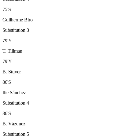
75
'
S
Guilherme Biro
Substitution 3
79
'
Y
T. Tillman
79
'
Y
B. Stuver
86
'
S
Ilie Sánchez
Substitution 4
86
'
S
B. Vázquez
Substitution 5