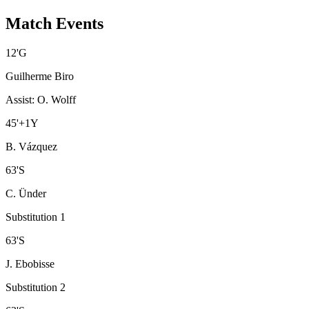
Match Events
12
'
G
Guilherme Biro
Assist
:
O. Wolff
45
'
+1
Y
B. Vázquez
63
'
S
C. Ünder
Substitution 1
63
'
S
J. Ebobisse
Substitution 2