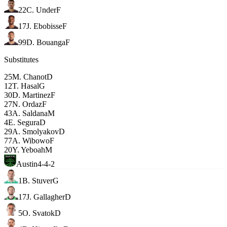
22
C. Under
F
17
J. Ebobisse
F
99
D. Bouanga
F
Substitutes
25
M. Chanot
D
12
T. Hasal
G
30
D. Martinez
F
27
N. Ordaz
F
43
A. Saldana
M
4
E. Segura
D
29
A. Smolyakov
D
77
A. Wibowo
F
20
Y. Yeboah
M
Austin
4-4-2
1
B. Stuver
G
17
J. Gallagher
D
5
O. Svatok
D