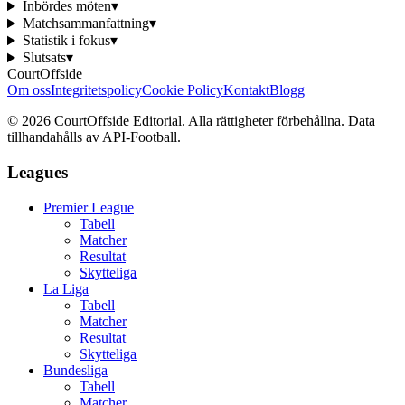
Inbördes möten
▾
Matchsammanfattning
▾
Statistik i fokus
▾
Slutsats
▾
CourtOffside
Om oss
Integritetspolicy
Cookie Policy
Kontakt
Blogg
©
2026
CourtOffside
Editorial.
Alla rättigheter förbehållna.
Data
tillhandahålls av API-Football.
Leagues
Premier League
Tabell
Matcher
Resultat
Skytteliga
La Liga
Tabell
Matcher
Resultat
Skytteliga
Bundesliga
Tabell
Matcher