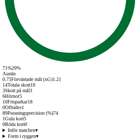
71
%
29
%
Austin
0.75
Förväntade mål (xG)
1.21
14
Totala skott
10
3
Skott på mål
3
6
Hörnor
5
10
Frisparkar
18
0
Offsides
1
89
Passningsprecision (%)
74
1
Gula kort
5
0
Röda kort
0
Inför matchen
▾
Form i ryggen
▾