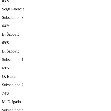
63
'
S
Sergi Palencia
Substitution 3
64
'
Y
B. Šabović
69
'
S
B. Šabović
Substitution 1
69
'
S
O. Bukari
Substitution 2
74
'
S
M. Delgado
Substitution 4