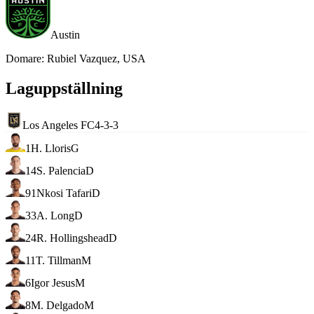
Austin
Domare
:
Rubiel Vazquez, USA
Laguppställning
Los Angeles FC
4-3-3
1
H. Lloris
G
14
S. Palencia
D
91
Nkosi Tafari
D
33
A. Long
D
24
R. Hollingshead
D
11
T. Tillman
M
6
Igor Jesus
M
8
M. Delgado
M