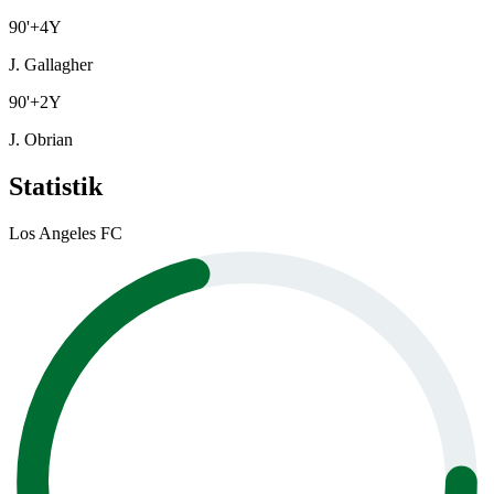
90
'
+4
Y
J. Gallagher
90
'
+2
Y
J. Obrian
Statistik
Los Angeles FC