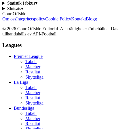
Statistik i fokus
▾
Slutsats
▾
CourtOffside
Om oss
Integritetspolicy
Cookie Policy
Kontakt
Blogg
©
2026
CourtOffside
Editorial.
Alla rättigheter förbehållna.
Data
tillhandahålls av API-Football.
Leagues
Premier League
Tabell
Matcher
Resultat
Skytteliga
La Liga
Tabell
Matcher
Resultat
Skytteliga
Bundesliga
Tabell
Matcher
Resultat
Skytteliga