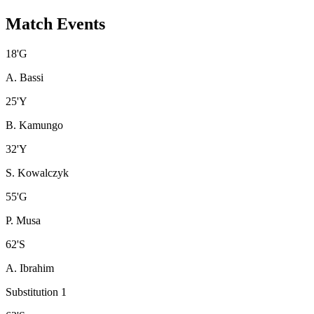
Match Events
18
'
G
A. Bassi
25
'
Y
B. Kamungo
32
'
Y
S. Kowalczyk
55
'
G
P. Musa
62
'
S
A. Ibrahim
Substitution 1