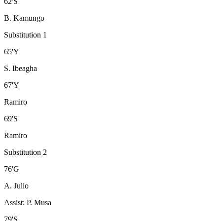
62
'
S
B. Kamungo
Substitution 1
65
'
Y
S. Ibeagha
67
'
Y
Ramiro
69
'
S
Ramiro
Substitution 2
76
'
G
A. Julio
Assist
:
P. Musa
79
'
S