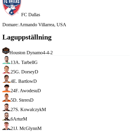
FC Dallas
Domare
:
Armando Villarrea, USA
Laguppställning
Houston Dynamo
4-4-2
13
A. Tarbell
G
25
G. Dorsey
D
4
E. Bartlow
D
24
F. Awodesu
D
5
D. Steres
D
27
S. Kowalczyk
M
6
Artur
M
21
J. McGlynn
M