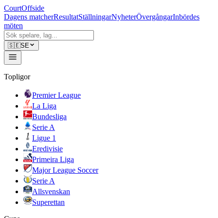
CourtOffside
Dagens matcher
Resultat
Ställningar
Nyheter
Övergångar
Inbördes
möten
🇸🇪
SE
Topligor
Premier League
La Liga
Bundesliga
Serie A
Ligue 1
Eredivisie
Primeira Liga
Major League Soccer
Serie A
Allsvenskan
Superettan