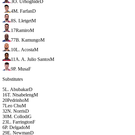
3
O. Urhoghide
D
4
M. Farfan
D
8
S. Lletget
M
17
Ramiro
M
77
B. Kamungo
M
10
L. Acosta
M
11
A. A. Julio Santos
M
9
P. Musa
F
Substitutes
5
L. Abubakar
D
16
T. Ntsabeleng
M
20
Pedrinho
M
7
Leo Chu
M
32
N. Norris
D
30
M. Collodi
G
23
L. Farrington
F
6
P. Delgado
M
29
E. Newman
D