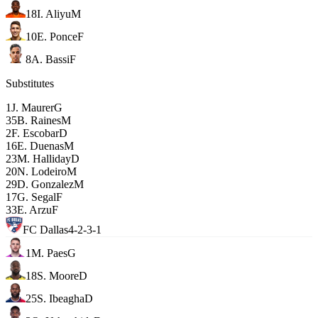
18
I. Aliyu
M
10
E. Ponce
F
8
A. Bassi
F
Substitutes
1
J. Maurer
G
35
B. Raines
M
2
F. Escobar
D
16
E. Duenas
M
23
M. Halliday
D
20
N. Lodeiro
M
29
D. Gonzalez
M
17
G. Segal
F
33
E. Arzu
F
FC Dallas
4-2-3-1
1
M. Paes
G
18
S. Moore
D
25
S. Ibeagha
D