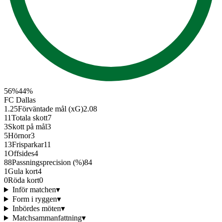
56
%
44
%
FC Dallas
1.25
Förväntade mål (xG)
2.08
11
Totala skott
7
3
Skott på mål
3
5
Hörnor
3
13
Frisparkar
11
1
Offsides
4
88
Passningsprecision (%)
84
1
Gula kort
4
0
Röda kort
0
Inför matchen
▾
Form i ryggen
▾
Inbördes möten
▾
Matchsammanfattning
▾