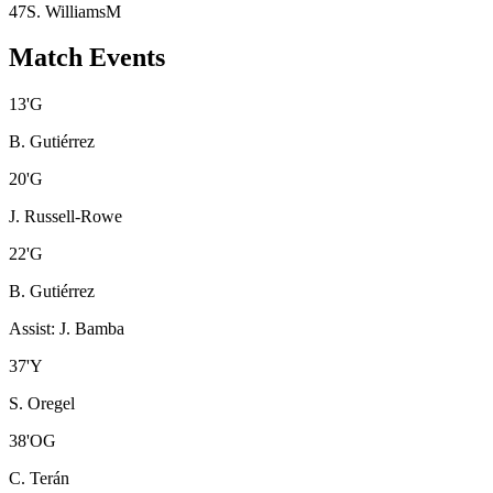
47
S. Williams
M
Match Events
13
'
G
B. Gutiérrez
20
'
G
J. Russell-Rowe
22
'
G
B. Gutiérrez
Assist
:
J. Bamba
37
'
Y
S. Oregel
38
'
OG
C. Terán