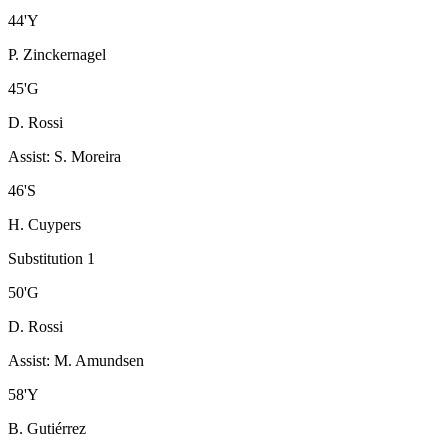
44
'
Y
P. Zinckernagel
45
'
G
D. Rossi
Assist
:
S. Moreira
46
'
S
H. Cuypers
Substitution 1
50
'
G
D. Rossi
Assist
:
M. Amundsen
58
'
Y
B. Gutiérrez