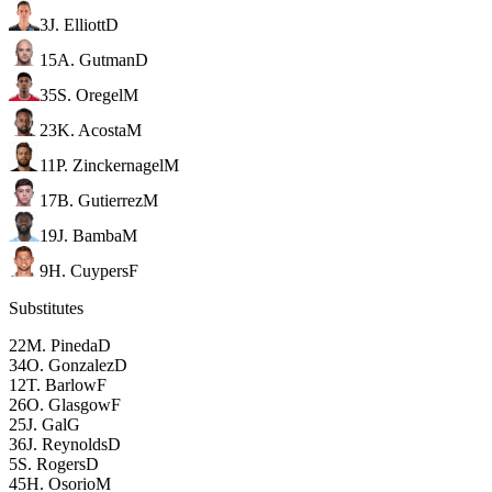
3
J. Elliott
D
15
A. Gutman
D
35
S. Oregel
M
23
K. Acosta
M
11
P. Zinckernagel
M
17
B. Gutierrez
M
19
J. Bamba
M
9
H. Cuypers
F
Substitutes
22
M. Pineda
D
34
O. Gonzalez
D
12
T. Barlow
F
26
O. Glasgow
F
25
J. Gal
G
36
J. Reynolds
D
5
S. Rogers
D
45
H. Osorio
M