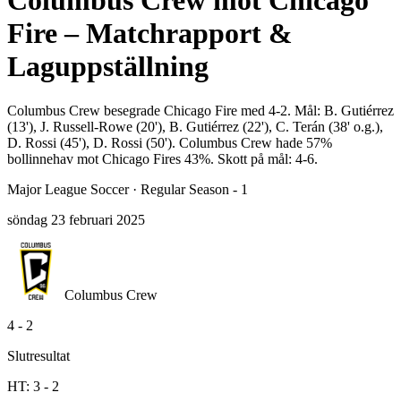
Columbus Crew mot Chicago
Fire – Matchrapport &
Laguppställning
Columbus Crew besegrade Chicago Fire med 4-2. Mål: B. Gutiérrez
(13'), J. Russell-Rowe (20'), B. Gutiérrez (22'), C. Terán (38' o.g.),
D. Rossi (45'), D. Rossi (50'). Columbus Crew hade 57%
bollinnehav mot Chicago Fires 43%. Skott på mål: 4-6.
Major League Soccer
·
Regular Season - 1
söndag 23 februari 2025
Columbus Crew
4
-
2
Slutresultat
HT:
3
-
2