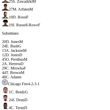
25
S. Zawadzki
M
27
M. Arfsten
M
10
D. Rossi
F
19
J. Russell-Rowe
F
Substitutes
20
D. Jones
M
24
E. Bush
G
13
A. Jackson
M
12
D. Jones
D
45
O. Presthus
M
2
A. Herrera
D
29
C. Mrowka
F
44
T. Brown
M
46
C. Adams
Chicago Fire
4-2-3-1
1
C. Brady
G
24
J. Dean
D
4
C. Teran
D