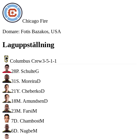
Chicago Fire
Domare
:
Fotis Bazakos, USA
Laguppställning
Columbus Crew
3-5-1-1
28
P. Schulte
G
31
S. Moreira
D
21
Y. Cheberko
D
18
M. Amundsen
D
23
M. Farsi
M
7
D. Chambost
M
6
D. Nagbe
M