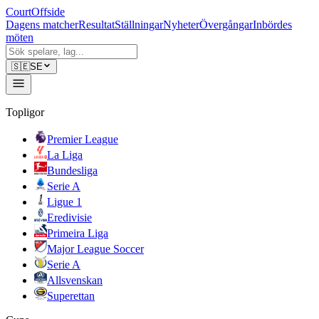
CourtOffside
Dagens matcher
Resultat
Ställningar
Nyheter
Övergångar
Inbördes
möten
🇸🇪
SE
Topligor
Premier League
La Liga
Bundesliga
Serie A
Ligue 1
Eredivisie
Primeira Liga
Major League Soccer
Serie A
Allsvenskan
Superettan