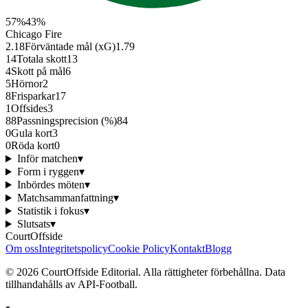
57
%
43
%
Chicago Fire
2.18
Förväntade mål (xG)
1.79
14
Totala skott
13
4
Skott på mål
6
5
Hörnor
2
8
Frisparkar
17
1
Offsides
3
88
Passningsprecision (%)
84
0
Gula kort
3
0
Röda kort
0
Inför matchen
▾
Form i ryggen
▾
Inbördes möten
▾
Matchsammanfattning
▾
Statistik i fokus
▾
Slutsats
▾
CourtOffside
Om oss
Integritetspolicy
Cookie Policy
Kontakt
Blogg
©
2026
CourtOffside
Editorial.
Alla rättigheter förbehållna.
Data
tillhandahålls av API-Football.