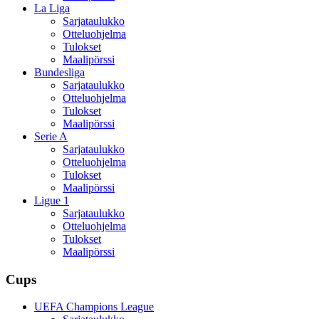
La Liga
Sarjataulukko
Otteluohjelma
Tulokset
Maalipörssi
Bundesliga
Sarjataulukko
Otteluohjelma
Tulokset
Maalipörssi
Serie A
Sarjataulukko
Otteluohjelma
Tulokset
Maalipörssi
Ligue 1
Sarjataulukko
Otteluohjelma
Tulokset
Maalipörssi
Cups
UEFA Champions League