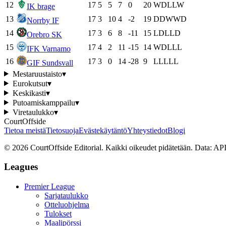
12
17
5
5
7
0
20
W
D
L
L
W
IK brage
13
17
3
10
4
-2
19
D
D
W
W
D
Norrby IF
14
17
3
6
8
-11
15
L
D
L
L
D
Orebro SK
15
17
4
2
11
-15
14
W
D
L
L
L
IFK Varnamo
16
17
3
0
14
-28
9
L
L
L
L
L
GIF Sundsvall
Mestaruustaisto
▾
Eurokutsut
▾
Keskikasti
▾
Putoamiskamppailu
▾
Viretaulukko
▾
CourtOffside
Tietoa meistä
Tietosuoja
Evästekäytäntö
Yhteystiedot
Blogi
©
2026
CourtOffside
Editorial.
Kaikki oikeudet pidätetään.
Data: API
Leagues
Premier League
Sarjataulukko
Otteluohjelma
Tulokset
Maalipörssi