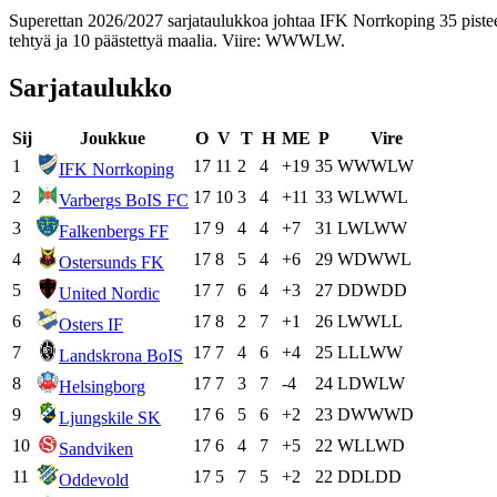
Superettan 2026/2027 sarjataulukkoa johtaa IFK Norrkoping 35 pisteel
tehtyä ja 10 päästettyä maalia. Viire: WWWLW.
Sarjataulukko
Sij
Joukkue
O
V
T
H
ME
P
Vire
1
17
11
2
4
+19
35
W
W
W
L
W
IFK Norrkoping
2
17
10
3
4
+11
33
W
L
W
W
L
Varbergs BoIS FC
3
17
9
4
4
+7
31
L
W
L
W
W
Falkenbergs FF
4
17
8
5
4
+6
29
W
D
W
W
L
Ostersunds FK
5
17
7
6
4
+3
27
D
D
W
D
D
United Nordic
6
17
8
2
7
+1
26
L
W
W
L
L
Osters IF
7
17
7
4
6
+4
25
L
L
L
W
W
Landskrona BoIS
8
17
7
3
7
-4
24
L
D
W
L
W
Helsingborg
9
17
6
5
6
+2
23
D
W
W
W
D
Ljungskile SK
10
17
6
4
7
+5
22
W
L
L
W
D
Sandviken
11
17
5
7
5
+2
22
D
D
L
D
D
Oddevold