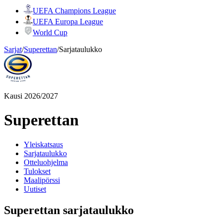
UEFA Champions League
UEFA Europa League
World Cup
Sarjat
/
Superettan
/
Sarjataulukko
Kausi 2026/2027
Superettan
Yleiskatsaus
Sarjataulukko
Otteluohjelma
Tulokset
Maalipörssi
Uutiset
Superettan sarjataulukko