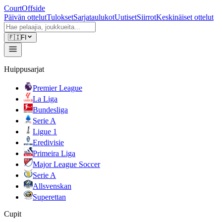
CourtOffside
Päivän ottelut
Tulokset
Sarjataulukot
Uutiset
Siirrot
Keskinäiset ottelut
🇫🇮
FI
Huippusarjat
Premier League
La Liga
Bundesliga
Serie A
Ligue 1
Eredivisie
Primeira Liga
Major League Soccer
Serie A
Allsvenskan
Superettan
Cupit