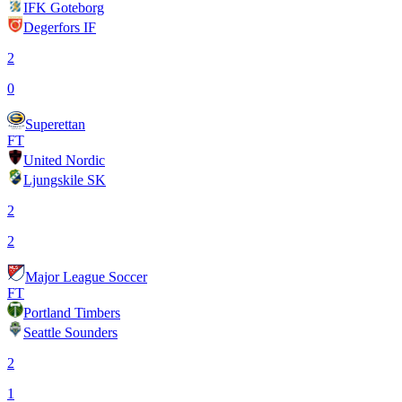
IFK Goteborg
Degerfors IF
2
0
Superettan
FT
United Nordic
Ljungskile SK
2
2
Major League Soccer
FT
Portland Timbers
Seattle Sounders
2
1