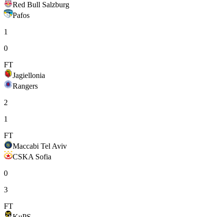
Red Bull Salzburg
Pafos
1
0
FT
Jagiellonia
Rangers
2
1
FT
Maccabi Tel Aviv
CSKA Sofia
0
3
FT
KuPS