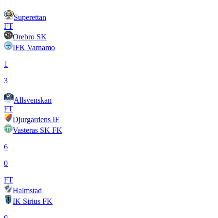
Superettan
FT
Orebro SK
IFK Varnamo
1
3
Allsvenskan
FT
Djurgardens IF
Vasteras SK FK
6
0
FT
Halmstad
IK Sirius FK
0