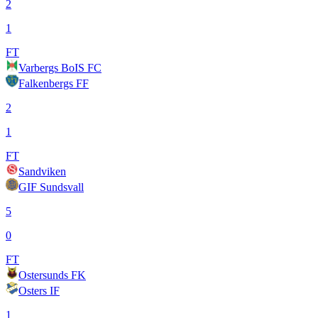
2
1
FT
Varbergs BoIS FC
Falkenbergs FF
2
1
FT
Sandviken
GIF Sundsvall
5
0
FT
Ostersunds FK
Osters IF
1