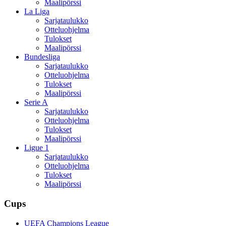
Maalipörssi
La Liga
Sarjataulukko
Otteluohjelma
Tulokset
Maalipörssi
Bundesliga
Sarjataulukko
Otteluohjelma
Tulokset
Maalipörssi
Serie A
Sarjataulukko
Otteluohjelma
Tulokset
Maalipörssi
Ligue 1
Sarjataulukko
Otteluohjelma
Tulokset
Maalipörssi
Cups
UEFA Champions League