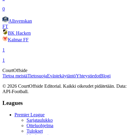
0
Allsvenskan
FT
BK Hacken
Kalmar FF
1
1
CourtOffside
Tietoa meistä
Tietosuoja
Evästekäytäntö
Yhteystiedot
Blogi
©
2026
CourtOffside
Editorial.
Kaikki oikeudet pidätetään.
Data:
API-Football.
Leagues
Premier League
Sarjataulukko
Otteluohjelma
Tulokset