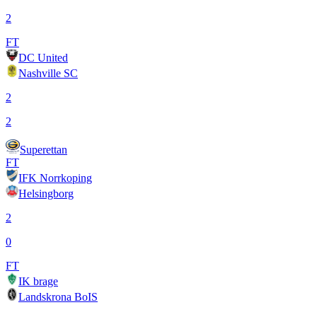
2
FT
DC United
Nashville SC
2
2
Superettan
FT
IFK Norrkoping
Helsingborg
2
0
FT
IK brage
Landskrona BoIS