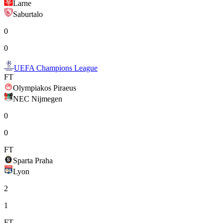
Larne
Saburtalo
0
0
UEFA Champions League
FT
Olympiakos Piraeus
NEC Nijmegen
0
0
FT
Sparta Praha
Lyon
2
1
FT