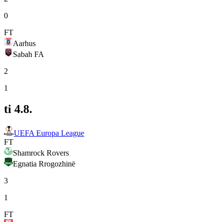
0
FT
Aarhus
Sabah FA
2
1
ti 4.8.
UEFA Europa League
FT
Shamrock Rovers
Egnatia Rrogozhinë
3
1
FT