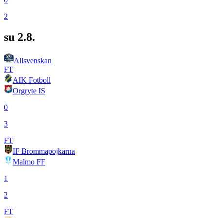
2
su 2.8.
Allsvenskan
FT
AIK Fotboll
Orgryte IS
0
3
FT
IF Brommapojkarna
Malmo FF
1
2
FT