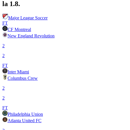
la 1.8.
Major League Soccer
FT
CF Montreal
New England Revolution
2
2
FT
Inter Miami
Columbus Crew
2
2
FT
Philadelphia Union
Atlanta United FC