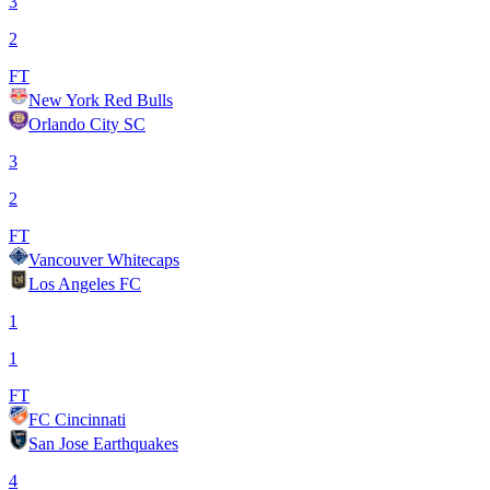
3
2
FT
New York Red Bulls
Orlando City SC
3
2
FT
Vancouver Whitecaps
Los Angeles FC
1
1
FT
FC Cincinnati
San Jose Earthquakes
4