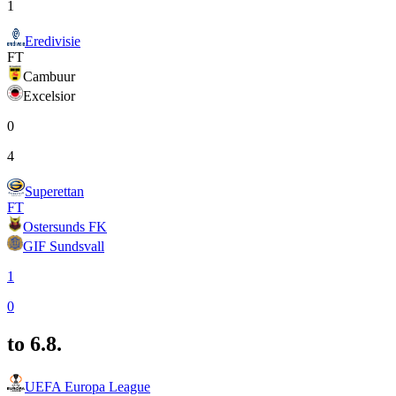
1
Eredivisie
FT
Cambuur
Excelsior
0
4
Superettan
FT
Ostersunds FK
GIF Sundsvall
1
0
to 6.8.
UEFA Europa League