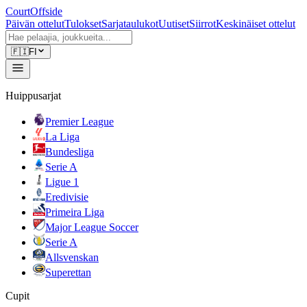
CourtOffside
Päivän ottelut
Tulokset
Sarjataulukot
Uutiset
Siirrot
Keskinäiset ottelut
🇫🇮
FI
Huippusarjat
Premier League
La Liga
Bundesliga
Serie A
Ligue 1
Eredivisie
Primeira Liga
Major League Soccer
Serie A
Allsvenskan
Superettan
Cupit