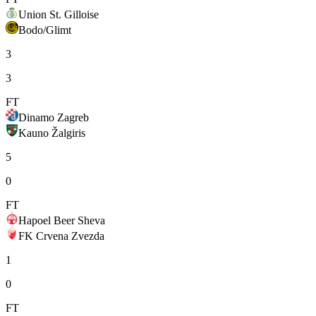
Union St. Gilloise
Bodo/Glimt
3
3
FT
Dinamo Zagreb
Kauno Žalgiris
5
0
FT
Hapoel Beer Sheva
FK Crvena Zvezda
1
0
FT