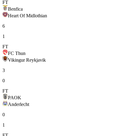
FT
Benfica
Heart Of Midlothian
6
1
FT
FC Thun
Vikingur Reykjavik
3
0
FT
PAOK
Anderlecht
0
1
FT