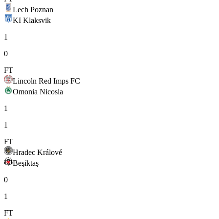
Lech Poznan
KI Klaksvik
1
0
FT
Lincoln Red Imps FC
Omonia Nicosia
1
1
FT
Hradec Králové
Beşiktaş
0
1
FT