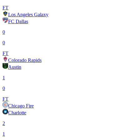
FT
Los Angeles Galaxy
FC Dallas
0
0
FT
Colorado Rapids
Austin
1
0
FT
Chicago Fire
Charlotte
2
1