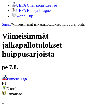
UEFA Champions League
UEFA Europa League
World Cup
Sarjat
/
Viimeisimmät jalkapallotulokset huippusarjoista
Viimeisimmät
jalkapallotulokset
huippusarjoista
pe 7.8.
Primeira Liga
FT
Estoril
Famalicao
1