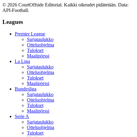
©
2026
CourtOffside
Editorial.
Kaikki oikeudet pidätetään.
Data:
API-Football.
Leagues
Premier League
Sarjataulukko
Otteluohjelma
Tulokset
Maalipörssi
La Liga
Sarjataulukko
Otteluohjelma
Tulokset
Maalipörssi
Bundesliga
Sarjataulukko
Otteluohjelma
Tulokset
Maalipörssi
Serie A
Sarjataulukko
Otteluohjelma
Tulokset