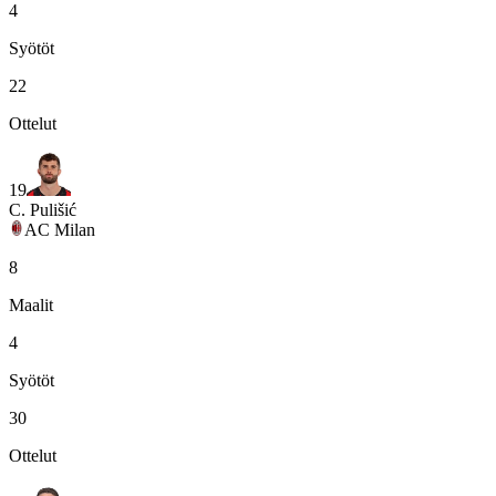
4
Syötöt
22
Ottelut
19
C. Pulišić
AC Milan
8
Maalit
4
Syötöt
30
Ottelut