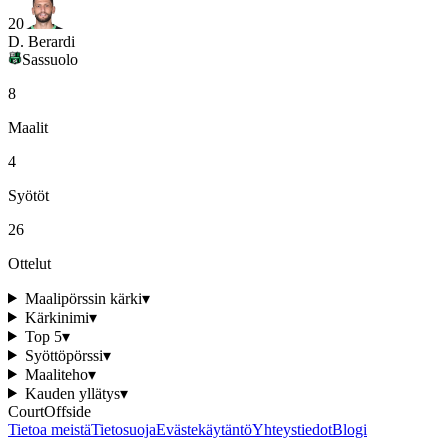
20
D. Berardi
Sassuolo
8
Maalit
4
Syötöt
26
Ottelut
Maalipörssin kärki
▾
Kärkinimi
▾
Top 5
▾
Syöttöpörssi
▾
Maaliteho
▾
Kauden yllätys
▾
CourtOffside
Tietoa meistä
Tietosuoja
Evästekäytäntö
Yhteystiedot
Blogi