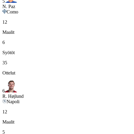
5
N. Paz
Como
12
Maalit
6
Syötöt
35
Ottelut
6
R. Højlund
Napoli
12
Maalit
5