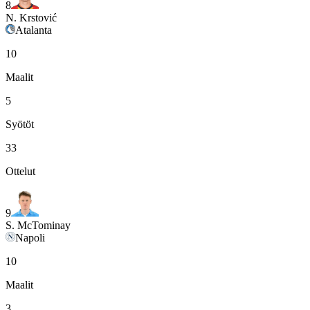
8
N. Krstović
Atalanta
10
Maalit
5
Syötöt
33
Ottelut
9
S. McTominay
Napoli
10
Maalit
3