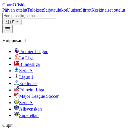
CourtOffside
Päivän ottelut
Tulokset
Sarjataulukot
Uutiset
Siirrot
Keskinäiset ottelut
🇫🇮
FI
Huippusarjat
Premier League
La Liga
Bundesliga
Serie A
Ligue 1
Eredivisie
Primeira Liga
Major League Soccer
Serie A
Allsvenskan
Superettan
Cupit