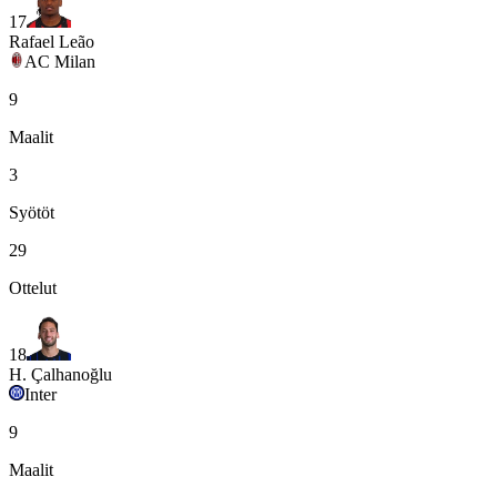
17
Rafael Leão
AC Milan
9
Maalit
3
Syötöt
29
Ottelut
18
H. Çalhanoğlu
Inter
9
Maalit