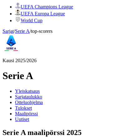
UEFA Champions League
UEFA Europa League
World Cup
Sarjat
/
Serie A
/
top-scorers
Kausi 2025/2026
Serie A
Yleiskatsaus
Sarjataulukko
Otteluohjelma
Tulokset
Maalipörssi
Uutiset
Serie A maalipörssi 2025