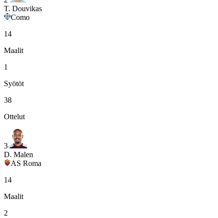
T. Douvikas
Como
14
Maalit
1
Syötöt
38
Ottelut
3
D. Malen
AS Roma
14
Maalit
2