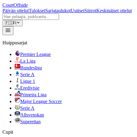
CourtOffside
Päivän ottelut
Tulokset
Sarjataulukot
Uutiset
Siirrot
Keskinäiset ottelut
🇫🇮
FI
Huippusarjat
Premier League
La Liga
Bundesliga
Serie A
Ligue 1
Eredivisie
Primeira Liga
Major League Soccer
Serie A
Allsvenskan
Superettan
Cupit