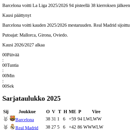
Barcelona voitti La Liga 2025/2026 94 pisteellä 38 kierroksen jälkeen,
Kausi päättynyt
Barcelona voitti kauden 2025/2026 mestaruuden. Real Madrid sijoittui
Putoajat: Mallorca, Girona, Oviedo.
Kausi 2026/2027 alkaa
00
Päivää
:
00
Tuntia
:
00
Min
:
00
Sek
Sarjataulukko
2025
Sij
Joukkue
O
V
T
H
ME
P
Vire
🥇
38
31
1
6
+59
94
L
W
L
W
W
Barcelona
🥈
38
27
5
6
+42
86
W
W
W
L
W
Real Madrid