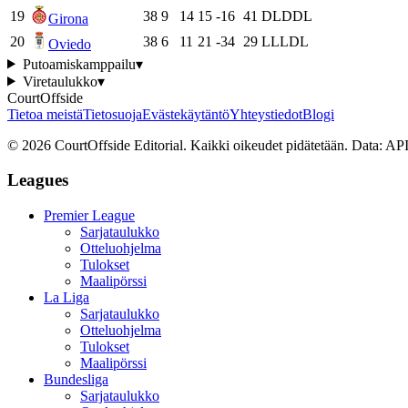
19
38
9
14
15
-16
41
D
L
D
D
L
Girona
20
38
6
11
21
-34
29
L
L
L
D
L
Oviedo
Putoamiskamppailu
▾
Viretaulukko
▾
CourtOffside
Tietoa meistä
Tietosuoja
Evästekäytäntö
Yhteystiedot
Blogi
©
2026
CourtOffside
Editorial.
Kaikki oikeudet pidätetään.
Data: API
Leagues
Premier League
Sarjataulukko
Otteluohjelma
Tulokset
Maalipörssi
La Liga
Sarjataulukko
Otteluohjelma
Tulokset
Maalipörssi
Bundesliga
Sarjataulukko