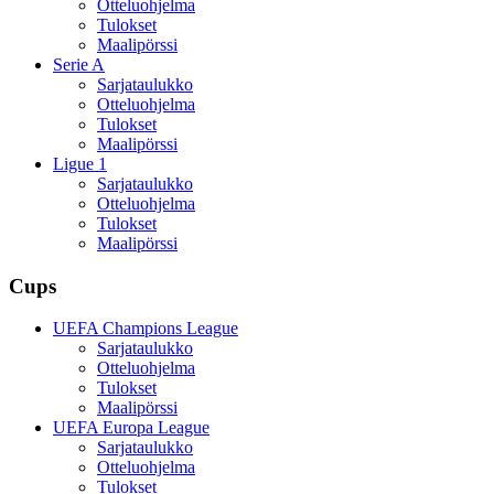
Otteluohjelma
Tulokset
Maalipörssi
Serie A
Sarjataulukko
Otteluohjelma
Tulokset
Maalipörssi
Ligue 1
Sarjataulukko
Otteluohjelma
Tulokset
Maalipörssi
Cups
UEFA Champions League
Sarjataulukko
Otteluohjelma
Tulokset
Maalipörssi
UEFA Europa League
Sarjataulukko
Otteluohjelma
Tulokset