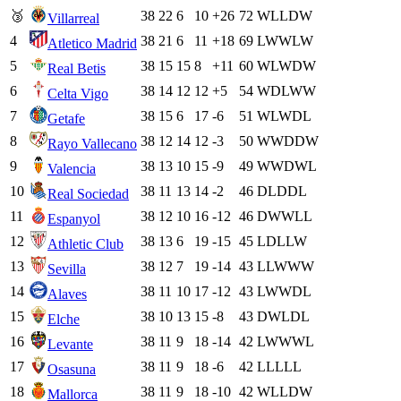
🥉
38
22
6
10
+26
72
W
L
L
D
W
Villarreal
4
38
21
6
11
+18
69
L
W
W
L
W
Atletico Madrid
5
38
15
15
8
+11
60
W
L
W
D
W
Real Betis
6
38
14
12
12
+5
54
W
D
L
W
W
Celta Vigo
7
38
15
6
17
-6
51
W
L
W
D
L
Getafe
8
38
12
14
12
-3
50
W
W
D
D
W
Rayo Vallecano
9
38
13
10
15
-9
49
W
W
D
W
L
Valencia
10
38
11
13
14
-2
46
D
L
D
D
L
Real Sociedad
11
38
12
10
16
-12
46
D
W
W
L
L
Espanyol
12
38
13
6
19
-15
45
L
D
L
L
W
Athletic Club
13
38
12
7
19
-14
43
L
L
W
W
W
Sevilla
14
38
11
10
17
-12
43
L
W
W
D
L
Alaves
15
38
10
13
15
-8
43
D
W
L
D
L
Elche
16
38
11
9
18
-14
42
L
W
W
W
L
Levante
17
38
11
9
18
-6
42
L
L
L
L
L
Osasuna
18
38
11
9
18
-10
42
W
L
L
D
W
Mallorca