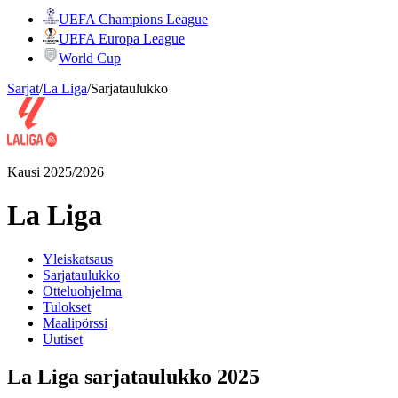
UEFA Champions League
UEFA Europa League
World Cup
Sarjat
/
La Liga
/
Sarjataulukko
Kausi 2025/2026
La Liga
Yleiskatsaus
Sarjataulukko
Otteluohjelma
Tulokset
Maalipörssi
Uutiset
La Liga sarjataulukko 2025