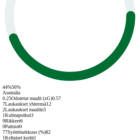
44
%
56
%
Australia
0.25
Odotetut maalit (xG)
0.57
7
Laukaukset yhteensä
12
2
Laukaukset maaliin
5
1
Kulmapotkut
3
9
Rikkeet
6
0
Paitsiot
0
77
Syöttötarkkuus (%)
82
1
Keltaiset kortit
1