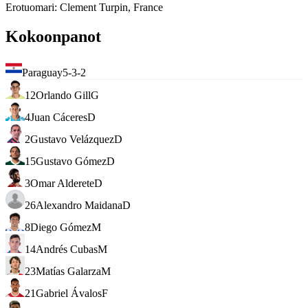
Erotuomari
:
Clement Turpin, France
Kokoonpanot
Paraguay
5-3-2
12
Orlando Gill
G
4
Juan Cáceres
D
2
Gustavo Velázquez
D
15
Gustavo Gómez
D
3
Omar Alderete
D
26
Alexandro Maidana
D
8
Diego Gómez
M
14
Andrés Cubas
M
23
Matías Galarza
M
21
Gabriel Ávalos
F