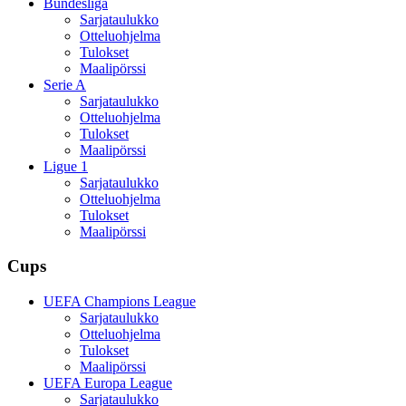
Bundesliga
Sarjataulukko
Otteluohjelma
Tulokset
Maalipörssi
Serie A
Sarjataulukko
Otteluohjelma
Tulokset
Maalipörssi
Ligue 1
Sarjataulukko
Otteluohjelma
Tulokset
Maalipörssi
Cups
UEFA Champions League
Sarjataulukko
Otteluohjelma
Tulokset
Maalipörssi
UEFA Europa League
Sarjataulukko