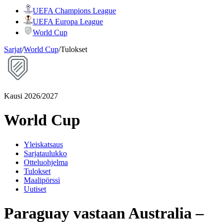
UEFA Champions League
UEFA Europa League
World Cup
Sarjat
/
World Cup
/
Tulokset
Kausi 2026/2027
World Cup
Yleiskatsaus
Sarjataulukko
Otteluohjelma
Tulokset
Maalipörssi
Uutiset
Paraguay vastaan Australia –