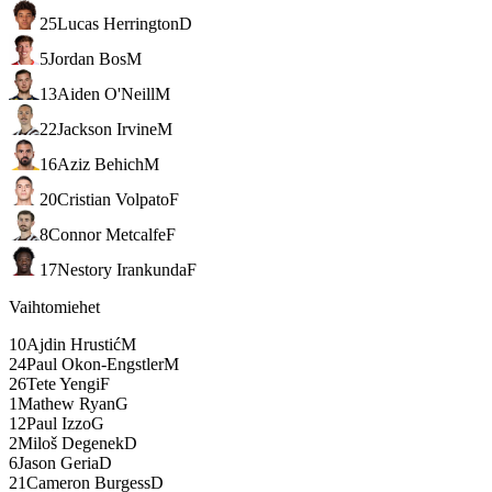
25
Lucas Herrington
D
5
Jordan Bos
M
13
Aiden O'Neill
M
22
Jackson Irvine
M
16
Aziz Behich
M
20
Cristian Volpato
F
8
Connor Metcalfe
F
17
Nestory Irankunda
F
Vaihtomiehet
10
Ajdin Hrustić
M
24
Paul Okon-Engstler
M
26
Tete Yengi
F
1
Mathew Ryan
G
12
Paul Izzo
G
2
Miloš Degenek
D
6
Jason Geria
D
21
Cameron Burgess
D