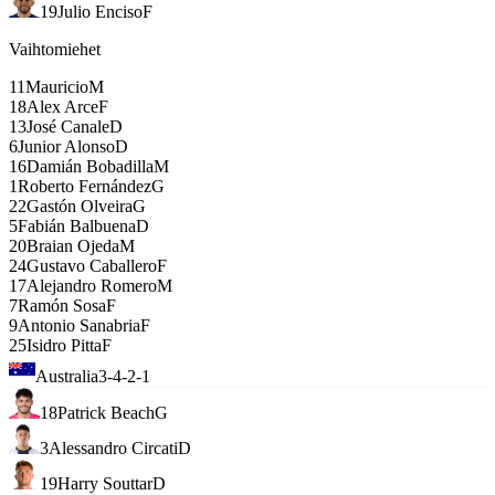
19
Julio Enciso
F
Vaihtomiehet
11
Mauricio
M
18
Alex Arce
F
13
José Canale
D
6
Junior Alonso
D
16
Damián Bobadilla
M
1
Roberto Fernández
G
22
Gastón Olveira
G
5
Fabián Balbuena
D
20
Braian Ojeda
M
24
Gustavo Caballero
F
17
Alejandro Romero
M
7
Ramón Sosa
F
9
Antonio Sanabria
F
25
Isidro Pitta
F
Australia
3-4-2-1
18
Patrick Beach
G
3
Alessandro Circati
D
19
Harry Souttar
D