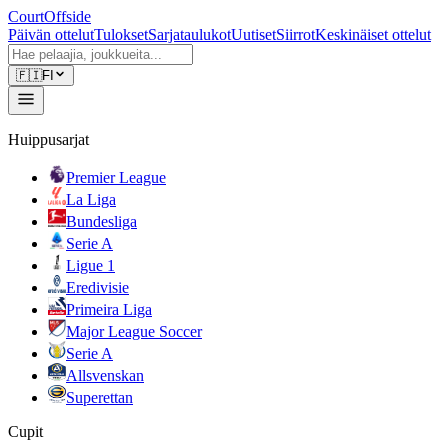
CourtOffside
Päivän ottelut
Tulokset
Sarjataulukot
Uutiset
Siirrot
Keskinäiset ottelut
🇫🇮
FI
Huippusarjat
Premier League
La Liga
Bundesliga
Serie A
Ligue 1
Eredivisie
Primeira Liga
Major League Soccer
Serie A
Allsvenskan
Superettan
Cupit