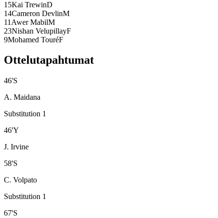
15
Kai Trewin
D
14
Cameron Devlin
M
11
Awer Mabil
M
23
Nishan Velupillay
F
9
Mohamed Touré
F
Ottelutapahtumat
46
'
S
A. Maidana
Substitution 1
46
'
Y
J. Irvine
58
'
S
C. Volpato
Substitution 1
67
'
S