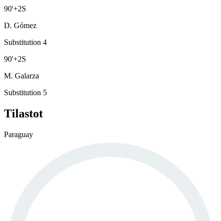
90
'
+2
S
D. Gómez
Substitution 4
90
'
+2
S
M. Galarza
Substitution 5
Tilastot
Paraguay