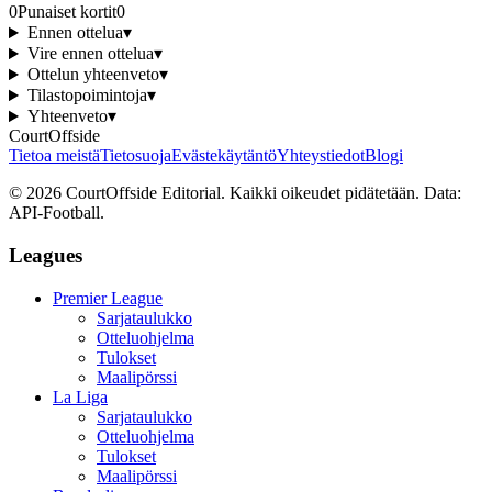
0
Punaiset kortit
0
Ennen ottelua
▾
Vire ennen ottelua
▾
Ottelun yhteenveto
▾
Tilastopoimintoja
▾
Yhteenveto
▾
CourtOffside
Tietoa meistä
Tietosuoja
Evästekäytäntö
Yhteystiedot
Blogi
©
2026
CourtOffside
Editorial.
Kaikki oikeudet pidätetään.
Data:
API-Football.
Leagues
Premier League
Sarjataulukko
Otteluohjelma
Tulokset
Maalipörssi
La Liga
Sarjataulukko
Otteluohjelma
Tulokset
Maalipörssi