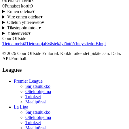
0
Keltaiset kortit
3
0
Punaiset kortit
0
Ennen ottelua
▾
Vire ennen ottelua
▾
Ottelun yhteenveto
▾
Tilastopoimintoja
▾
Yhteenveto
▾
CourtOffside
Tietoa meistä
Tietosuoja
Evästekäytäntö
Yhteystiedot
Blogi
©
2026
CourtOffside
Editorial.
Kaikki oikeudet pidätetään.
Data:
API-Football.
Leagues
Premier League
Sarjataulukko
Otteluohjelma
Tulokset
Maalipörssi
La Liga
Sarjataulukko
Otteluohjelma
Tulokset
Maalipörssi