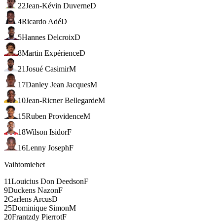
22
Jean-Kévin Duverne
D
4
Ricardo Adé
D
5
Hannes Delcroix
D
8
Martin Expérience
D
21
Josué Casimir
M
17
Danley Jean Jacques
M
10
Jean-Ricner Bellegarde
M
15
Ruben Providence
M
18
Wilson Isidor
F
16
Lenny Joseph
F
Vaihtomiehet
11
Louicius Don Deedson
F
9
Duckens Nazon
F
2
Carlens Arcus
D
25
Dominique Simon
M
20
Frantzdy Pierrot
F