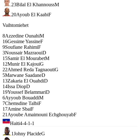
23
Bilal El Khannouss
M
20
Ayoub El Kaabi
F
Vaihtomiehet
8
Azzedine Ounahi
M
16
Gessime Yassine
F
9
Soufiane Rahimi
F
3
Noussair Mazraoui
D
15
Samir El Mourabet
M
12
Munir El Kajoui
G
22
Ahmed Reda Tagnaouti
G
5
Marwane Saadane
D
13
Zakaria El Ouahdi
D
14
Issa Diop
D
19
Youssef Belammari
D
6
Ayyoub Bouaddi
M
7
Chemsdine Talbi
F
17
Amine Sbai
F
21
Ayoube Amaimouni Echghouyab
F
Haiti
4-4-1-1
1
Johny Placide
G