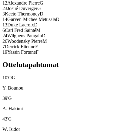
12
Alexandre Pierre
G
23
Josué Duverger
G
3
Keeto Thermoncy
D
14
Garven-Michee Metusala
D
13
Duke Lacroix
D
6
Carl Fred Sainté
M
24
Wilguens Paugain
D
26
Woodensky Pierre
M
7
Derrick Etienne
F
19
Yassin Fortune
F
Ottelutapahtumat
10
'
OG
Y. Bounou
39
'
G
A. Hakimi
43
'
G
W. Isidor