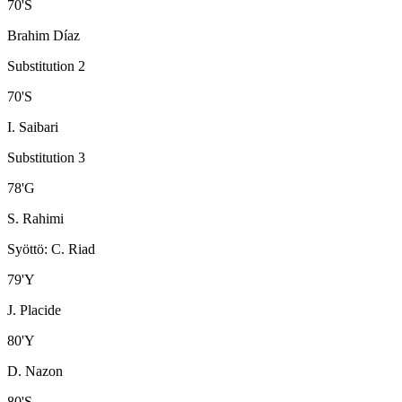
70
'
S
Brahim Díaz
Substitution 2
70
'
S
I. Saibari
Substitution 3
78
'
G
S. Rahimi
Syöttö
:
C. Riad
79
'
Y
J. Placide
80
'
Y
D. Nazon
80
'
S