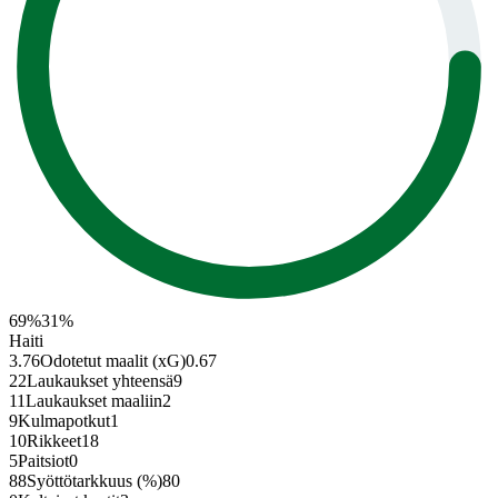
69
%
31
%
Haiti
3.76
Odotetut maalit (xG)
0.67
22
Laukaukset yhteensä
9
11
Laukaukset maaliin
2
9
Kulmapotkut
1
10
Rikkeet
18
5
Paitsiot
0
88
Syöttötarkkuus (%)
80