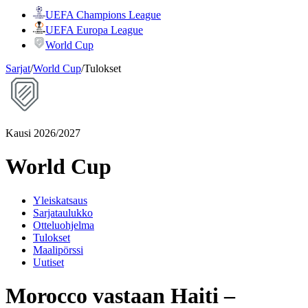
UEFA Champions League
UEFA Europa League
World Cup
Sarjat
/
World Cup
/
Tulokset
Kausi 2026/2027
World Cup
Yleiskatsaus
Sarjataulukko
Otteluohjelma
Tulokset
Maalipörssi
Uutiset
Morocco vastaan Haiti –