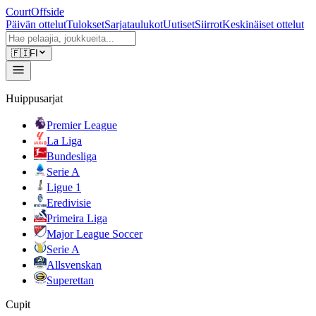
CourtOffside
Päivän ottelut
Tulokset
Sarjataulukot
Uutiset
Siirrot
Keskinäiset ottelut
🇫🇮
FI
Huippusarjat
Premier League
La Liga
Bundesliga
Serie A
Ligue 1
Eredivisie
Primeira Liga
Major League Soccer
Serie A
Allsvenskan
Superettan
Cupit