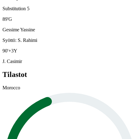
Substitution 5
89
'
G
Gessime Yassine
Syöttö
:
S. Rahimi
90
'
+3
Y
J. Casimir
Tilastot
Morocco