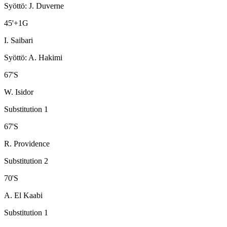
Syöttö
:
J. Duverne
45
'
+1
G
I. Saibari
Syöttö
:
A. Hakimi
67
'
S
W. Isidor
Substitution 1
67
'
S
R. Providence
Substitution 2
70
'
S
A. El Kaabi
Substitution 1