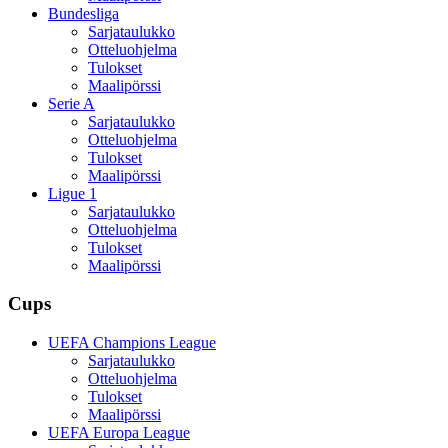
Bundesliga
Sarjataulukko
Otteluohjelma
Tulokset
Maalipörssi
Serie A
Sarjataulukko
Otteluohjelma
Tulokset
Maalipörssi
Ligue 1
Sarjataulukko
Otteluohjelma
Tulokset
Maalipörssi
Cups
UEFA Champions League
Sarjataulukko
Otteluohjelma
Tulokset
Maalipörssi
UEFA Europa League