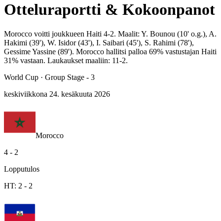
Otteluraportti & Kokoonpanot
Morocco voitti joukkueen Haiti 4-2. Maalit: Y. Bounou (10' o.g.), A.
Hakimi (39'), W. Isidor (43'), I. Saibari (45'), S. Rahimi (78'),
Gessime Yassine (89'). Morocco hallitsi palloa 69% vastustajan Haiti
31% vastaan. Laukaukset maaliin: 11-2.
World Cup
·
Group Stage - 3
keskiviikkona 24. kesäkuuta 2026
Morocco
4
-
2
Lopputulos
HT:
2
-
2