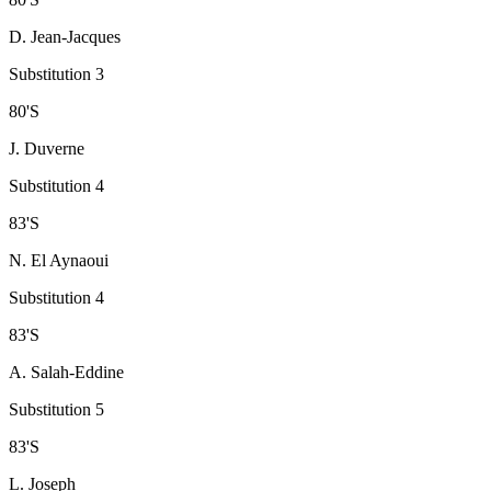
D. Jean-Jacques
Substitution 3
80
'
S
J. Duverne
Substitution 4
83
'
S
N. El Aynaoui
Substitution 4
83
'
S
A. Salah-Eddine
Substitution 5
83
'
S
L. Joseph