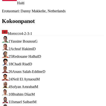
Haiti
Erotuomari
:
Danny Makkelie, Netherlands
Kokoonpanot
Morocco
4-2-3-1
1
Yassine Bounou
G
2
Achraf Hakimi
D
25
Redouane Halhal
D
18
Chadi Riad
D
26
Anass Salah-Eddine
D
24
Neil El Aynaoui
M
4
Sofyan Amrabat
M
10
Brahim Díaz
M
11
Ismael Saibari
M