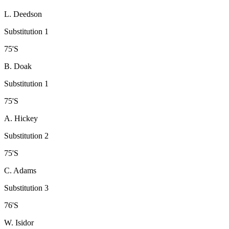
L. Deedson
Substitution 1
75
'
S
B. Doak
Substitution 1
75
'
S
A. Hickey
Substitution 2
75
'
S
C. Adams
Substitution 3
76
'
S
W. Isidor