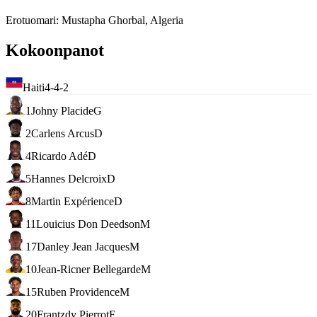
Erotuomari
:
Mustapha Ghorbal, Algeria
Kokoonpanot
Haiti
4-4-2
1
Johny Placide
G
2
Carlens Arcus
D
4
Ricardo Adé
D
5
Hannes Delcroix
D
8
Martin Expérience
D
11
Louicius Don Deedson
M
17
Danley Jean Jacques
M
10
Jean-Ricner Bellegarde
M
15
Ruben Providence
M
20
Frantzdy Pierrot
F