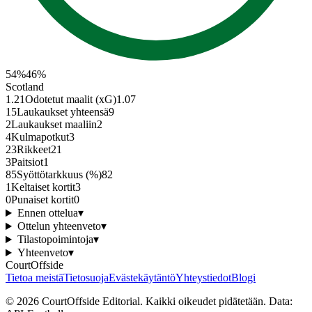
54
%
46
%
Scotland
1.21
Odotetut maalit (xG)
1.07
15
Laukaukset yhteensä
9
2
Laukaukset maaliin
2
4
Kulmapotkut
3
23
Rikkeet
21
3
Paitsiot
1
85
Syöttötarkkuus (%)
82
1
Keltaiset kortit
3
0
Punaiset kortit
0
Ennen ottelua
▾
Ottelun yhteenveto
▾
Tilastopoimintoja
▾
Yhteenveto
▾
CourtOffside
Tietoa meistä
Tietosuoja
Evästekäytäntö
Yhteystiedot
Blogi
©
2026
CourtOffside
Editorial.
Kaikki oikeudet pidätetään.
Data: