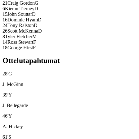
21
Craig Gordon
G
6
Kieran Tierney
D
15
John Souttar
D
16
Dominic Hyam
D
24
Tony Ralston
D
26
Scott McKenna
D
8
Tyler Fletcher
M
14
Ross Stewart
F
18
George Hirst
F
Ottelutapahtumat
28
'
G
J. McGinn
39
'
Y
J. Bellegarde
46
'
Y
A. Hickey
61
'
S