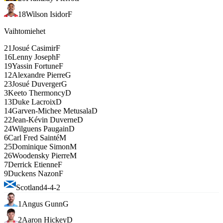
18
Wilson Isidor
F
Vaihtomiehet
21
Josué Casimir
F
16
Lenny Joseph
F
19
Yassin Fortune
F
12
Alexandre Pierre
G
23
Josué Duverger
G
3
Keeto Thermoncy
D
13
Duke Lacroix
D
14
Garven-Michee Metusala
D
22
Jean-Kévin Duverne
D
24
Wilguens Paugain
D
6
Carl Fred Sainté
M
25
Dominique Simon
M
26
Woodensky Pierre
M
7
Derrick Etienne
F
9
Duckens Nazon
F
Scotland
4-4-2
1
Angus Gunn
G
2
Aaron Hickey
D