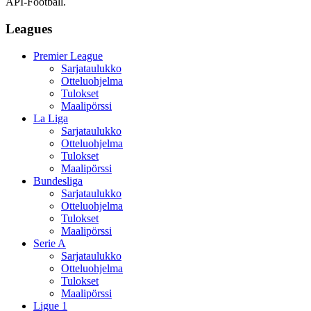
API-Football.
Leagues
Premier League
Sarjataulukko
Otteluohjelma
Tulokset
Maalipörssi
La Liga
Sarjataulukko
Otteluohjelma
Tulokset
Maalipörssi
Bundesliga
Sarjataulukko
Otteluohjelma
Tulokset
Maalipörssi
Serie A
Sarjataulukko
Otteluohjelma
Tulokset
Maalipörssi
Ligue 1