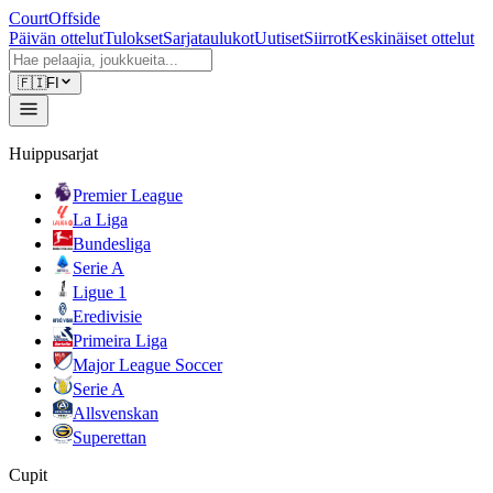
CourtOffside
Päivän ottelut
Tulokset
Sarjataulukot
Uutiset
Siirrot
Keskinäiset ottelut
🇫🇮
FI
Huippusarjat
Premier League
La Liga
Bundesliga
Serie A
Ligue 1
Eredivisie
Primeira Liga
Major League Soccer
Serie A
Allsvenskan
Superettan
Cupit