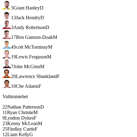
5
Grant Hanley
D
13
Jack Hendry
D
3
Andy Robertson
D
17
Ben Gannon-Doak
M
4
Scott McTominay
M
19
Lewis Ferguson
M
7
John McGinn
M
20
Lawrence Shankland
F
10
Che Adams
F
Vaihtomiehet
22
Nathan Patterson
D
11
Ryan Christie
M
9
Lyndon Dykes
F
23
Kenny McLean
M
25
Findlay Curtis
F
12
Liam Kelly
G