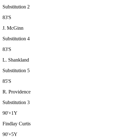
Substitution 2
83
'
S
J. McGinn
Substitution 4
83
'
S
L. Shankland
Substitution 5
85
'
S
R. Providence
Substitution 3
90
'
+1
Y
Findlay Curtis
90
'
+5
Y