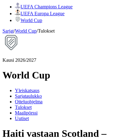
UEFA Champions League
UEFA Europa League
World Cup
Sarjat
/
World Cup
/
Tulokset
Kausi 2026/2027
World Cup
Yleiskatsaus
Sarjataulukko
Otteluohjelma
Tulokset
Maalipörssi
Uutiset
Haiti vastaan Scotland –