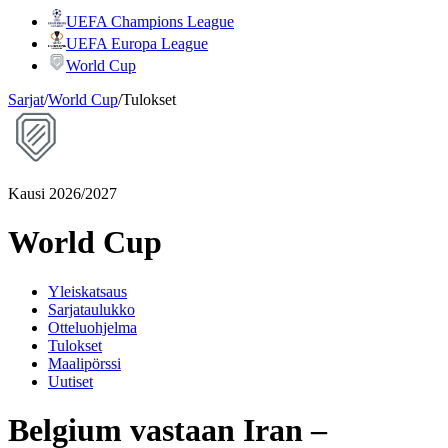
UEFA Champions League
UEFA Europa League
World Cup
Sarjat
/
World Cup
/
Tulokset
Kausi 2026/2027
World Cup
Yleiskatsaus
Sarjataulukko
Otteluohjelma
Tulokset
Maalipörssi
Uutiset
Belgium vastaan Iran –