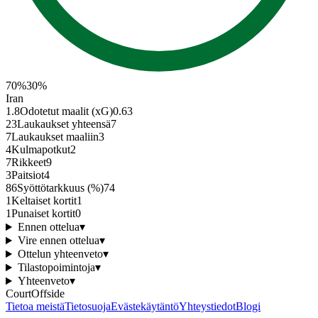
70
%
30
%
Iran
1.8
Odotetut maalit (xG)
0.63
23
Laukaukset yhteensä
7
7
Laukaukset maaliin
3
4
Kulmapotkut
2
7
Rikkeet
9
3
Paitsiot
4
86
Syöttötarkkuus (%)
74
1
Keltaiset kortit
1
1
Punaiset kortit
0
Ennen ottelua
▾
Vire ennen ottelua
▾
Ottelun yhteenveto
▾
Tilastopoimintoja
▾
Yhteenveto
▾
CourtOffside
Tietoa meistä
Tietosuoja
Evästekäytäntö
Yhteystiedot
Blogi