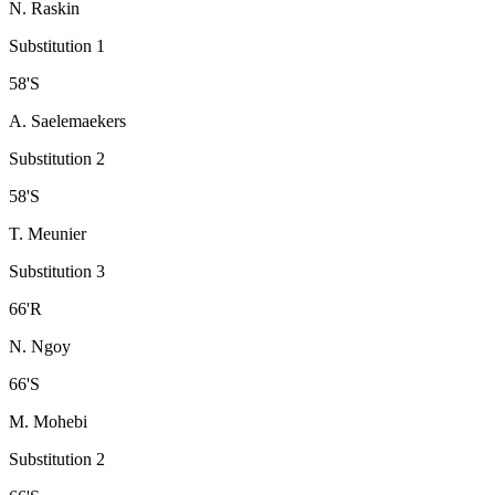
N. Raskin
Substitution 1
58
'
S
A. Saelemaekers
Substitution 2
58
'
S
T. Meunier
Substitution 3
66
'
R
N. Ngoy
66
'
S
M. Mohebi
Substitution 2