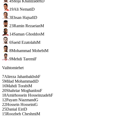
4
Shoja Khalilzadeh
D
19
Ali Nemati
D
3
Ehsan Hajsafi
D
23
Ramin Rezaeian
M
14
Saman Ghoddos
M
6
Saeid Ezatolahi
M
8
Mohammad Mohebi
M
9
Mehdi Taremi
F
Vaihtomiehet
7
Alireza Jahanbakhsh
F
5
Milad Mohammadi
D
16
Mahdi Torabi
M
20
Shahriar Moghanlou
F
18
Amirhossein Hosseinzadeh
F
12
Payam Niazmand
G
22
Hossein Hosseini
G
25
Danial Eiri
D
15
Roozbeh Cheshmi
M