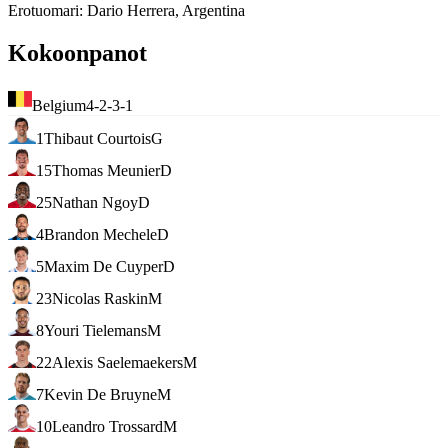
Erotuomari
:
Dario Herrera, Argentina
Kokoonpanot
Belgium
4-2-3-1
1
Thibaut Courtois
G
15
Thomas Meunier
D
25
Nathan Ngoy
D
4
Brandon Mechele
D
5
Maxim De Cuyper
D
23
Nicolas Raskin
M
8
Youri Tielemans
M
22
Alexis Saelemaekers
M
7
Kevin De Bruyne
M
10
Leandro Trossard
M