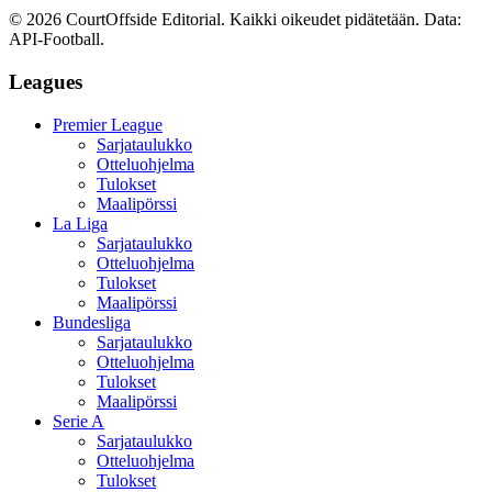
©
2026
CourtOffside
Editorial.
Kaikki oikeudet pidätetään.
Data:
API-Football.
Leagues
Premier League
Sarjataulukko
Otteluohjelma
Tulokset
Maalipörssi
La Liga
Sarjataulukko
Otteluohjelma
Tulokset
Maalipörssi
Bundesliga
Sarjataulukko
Otteluohjelma
Tulokset
Maalipörssi
Serie A
Sarjataulukko
Otteluohjelma
Tulokset