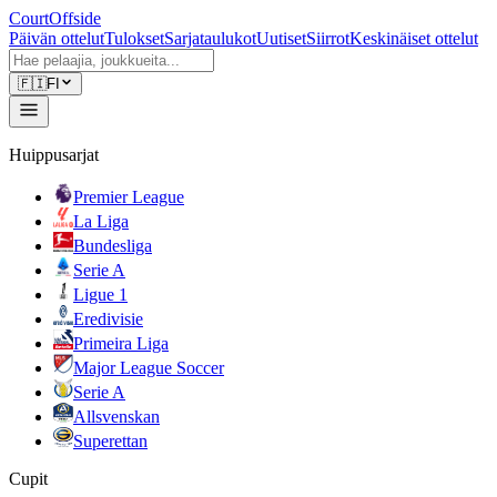
CourtOffside
Päivän ottelut
Tulokset
Sarjataulukot
Uutiset
Siirrot
Keskinäiset ottelut
🇫🇮
FI
Huippusarjat
Premier League
La Liga
Bundesliga
Serie A
Ligue 1
Eredivisie
Primeira Liga
Major League Soccer
Serie A
Allsvenskan
Superettan
Cupit