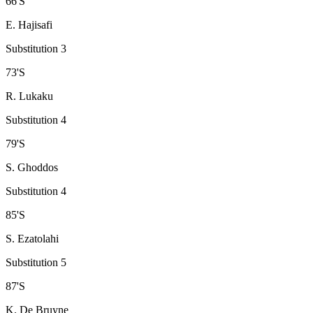
66
'
S
E. Hajisafi
Substitution 3
73
'
S
R. Lukaku
Substitution 4
79
'
S
S. Ghoddos
Substitution 4
85
'
S
S. Ezatolahi
Substitution 5
87
'
S
K. De Bruyne