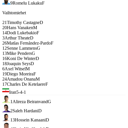
9
Romelu Lukaku
F
Vaihtomiehet
21
Timothy Castagne
D
20
Hans Vanaken
M
14
Dodi Lukebakio
F
3
Arthur Theate
D
26
Matías Fernández-Pardo
F
12
Senne Lammens
G
13
Mike Penders
G
16
Koni De Winter
D
18
Joaquin Seys
D
6
Axel Witsel
M
19
Diego Moreira
F
24
Amadou Onana
M
17
Charles De Ketelaere
F
Iran
5-4-1
1
Alireza Beiranvand
G
2
Saleh Hardani
D
13
Hossein Kanaani
D