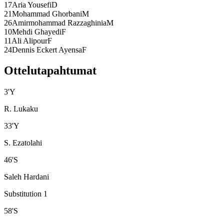
17
Aria Yousefi
D
21
Mohammad Ghorbani
M
26
Amirmohammad Razzaghinia
M
10
Mehdi Ghayedi
F
11
Ali Alipour
F
24
Dennis Eckert Ayensa
F
Ottelutapahtumat
3
'
Y
R. Lukaku
33
'
Y
S. Ezatolahi
46
'
S
Saleh Hardani
Substitution 1
58
'
S