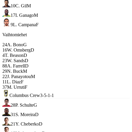
10
C. Gil
M
17
I. Ganago
M
9
L. Campana
F
Vaihtomiehet
24
A. Bono
G
16
W. Omsberg
D
4
T. Beason
D
23
W. Sands
D
88
A. Farrell
D
29
N. Buck
M
22
J. Panayotou
M
11
L. Diaz
F
37
M. Urruti
F
Columbus Crew
3-5-1-1
28
P. Schulte
G
31
S. Moreira
D
21
Y. Cheberko
D