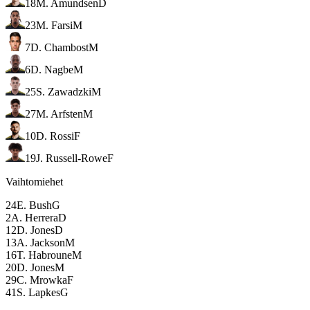
18
M. Amundsen
D
23
M. Farsi
M
7
D. Chambost
M
6
D. Nagbe
M
25
S. Zawadzki
M
27
M. Arfsten
M
10
D. Rossi
F
19
J. Russell-Rowe
F
Vaihtomiehet
24
E. Bush
G
2
A. Herrera
D
12
D. Jones
D
13
A. Jackson
M
16
T. Habroune
M
20
D. Jones
M
29
C. Mrowka
F
41
S. Lapkes
G