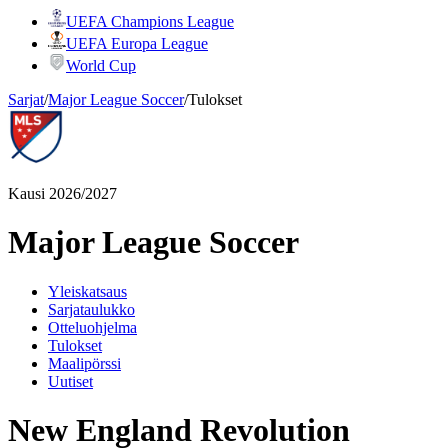
UEFA Champions League
UEFA Europa League
World Cup
Sarjat
/
Major League Soccer
/
Tulokset
Kausi 2026/2027
Major League Soccer
Yleiskatsaus
Sarjataulukko
Otteluohjelma
Tulokset
Maalipörssi
Uutiset
New England Revolution