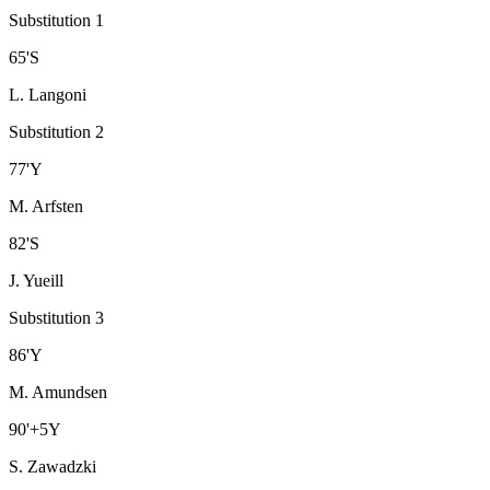
Substitution 1
65
'
S
L. Langoni
Substitution 2
77
'
Y
M. Arfsten
82
'
S
J. Yueill
Substitution 3
86
'
Y
M. Amundsen
90
'
+5
Y
S. Zawadzki