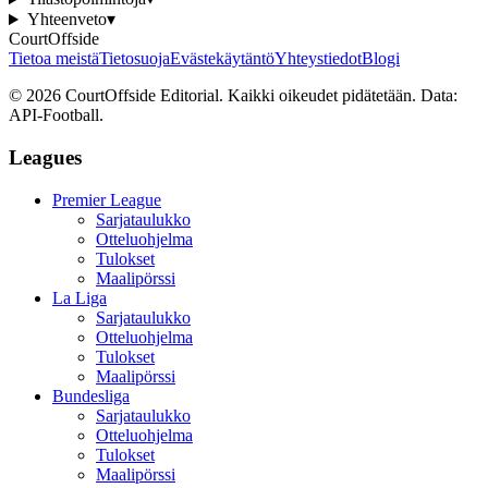
Yhteenveto
▾
CourtOffside
Tietoa meistä
Tietosuoja
Evästekäytäntö
Yhteystiedot
Blogi
©
2026
CourtOffside
Editorial.
Kaikki oikeudet pidätetään.
Data:
API-Football.
Leagues
Premier League
Sarjataulukko
Otteluohjelma
Tulokset
Maalipörssi
La Liga
Sarjataulukko
Otteluohjelma
Tulokset
Maalipörssi
Bundesliga
Sarjataulukko
Otteluohjelma
Tulokset
Maalipörssi