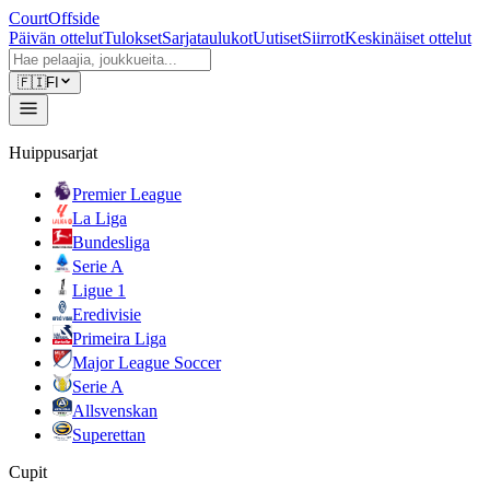
CourtOffside
Päivän ottelut
Tulokset
Sarjataulukot
Uutiset
Siirrot
Keskinäiset ottelut
🇫🇮
FI
Huippusarjat
Premier League
La Liga
Bundesliga
Serie A
Ligue 1
Eredivisie
Primeira Liga
Major League Soccer
Serie A
Allsvenskan
Superettan
Cupit