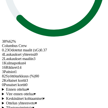
38
%
62
%
Columbus Crew
0.23
Odotetut maalit (xG)
0.37
4
Laukaukset yhteensä
9
2
Laukaukset maaliin
3
1
Kulmapotkut
4
16
Rikkeet
14
3
Paitsiot
1
82
Syöttötarkkuus (%)
90
2
Keltaiset kortit
3
0
Punaiset kortit
0
Ennen ottelua
▾
Vire ennen ottelua
▾
Keskinäiset kohtaamiset
▾
Ottelun yhteenveto
▾
Tilastopoimintoja
▾