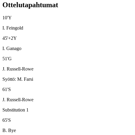
Ottelutapahtumat
10
'
Y
I. Feingold
45
'
+2
Y
I. Ganago
51
'
G
J. Russell-Rowe
Syöttö
:
M. Farsi
61
'
S
J. Russell-Rowe
Substitution 1
65
'
S
B. Bye