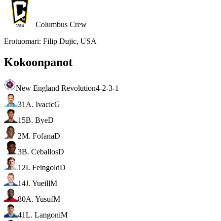
Columbus Crew
Erotuomari
:
Filip Dujic, USA
Kokoonpanot
New England Revolution
4-2-3-1
31
A. Ivacic
G
15
B. Bye
D
2
M. Fofana
D
3
B. Ceballos
D
12
I. Feingold
D
14
J. Yueill
M
80
A. Yusuf
M
41
L. Langoni
M