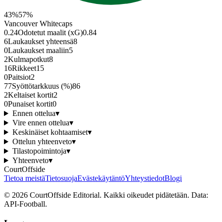
43
%
57
%
Vancouver Whitecaps
0.24
Odotetut maalit (xG)
0.84
6
Laukaukset yhteensä
8
0
Laukaukset maaliin
5
2
Kulmapotkut
8
16
Rikkeet
15
0
Paitsiot
2
77
Syöttötarkkuus (%)
86
2
Keltaiset kortit
2
0
Punaiset kortit
0
Ennen ottelua
▾
Vire ennen ottelua
▾
Keskinäiset kohtaamiset
▾
Ottelun yhteenveto
▾
Tilastopoimintoja
▾
Yhteenveto
▾
CourtOffside
Tietoa meistä
Tietosuoja
Evästekäytäntö
Yhteystiedot
Blogi
©
2026
CourtOffside
Editorial.
Kaikki oikeudet pidätetään.
Data:
API-Football.