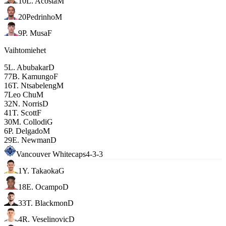
10
L. Acosta
M
20
Pedrinho
M
9
P. Musa
F
Vaihtomiehet
5
L. Abubakar
D
77
B. Kamungo
F
16
T. Ntsabeleng
M
7
Leo Chu
M
32
N. Norris
D
41
T. Scott
F
30
M. Collodi
G
6
P. Delgado
M
29
E. Newman
D
Vancouver Whitecaps
4-3-3
1
Y. Takaoka
G
18
E. Ocampo
D
33
T. Blackmon
D
4
R. Veselinovic
D