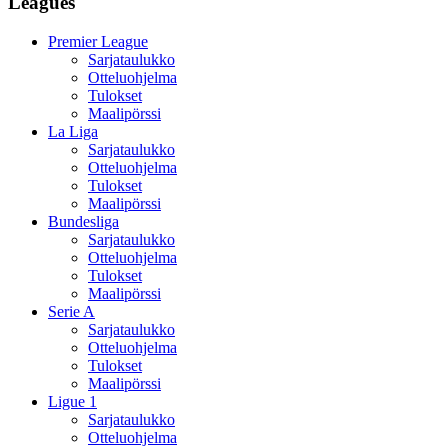
Leagues
Premier League
Sarjataulukko
Otteluohjelma
Tulokset
Maalipörssi
La Liga
Sarjataulukko
Otteluohjelma
Tulokset
Maalipörssi
Bundesliga
Sarjataulukko
Otteluohjelma
Tulokset
Maalipörssi
Serie A
Sarjataulukko
Otteluohjelma
Tulokset
Maalipörssi
Ligue 1
Sarjataulukko
Otteluohjelma