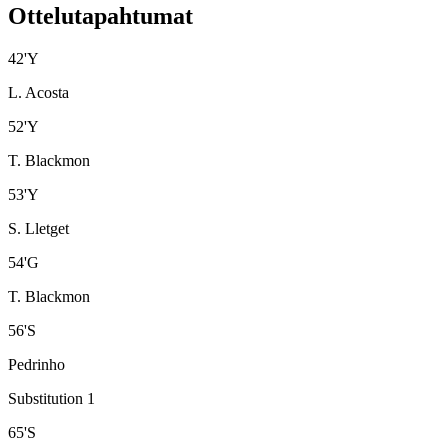
Ottelutapahtumat
42
'
Y
L. Acosta
52
'
Y
T. Blackmon
53
'
Y
S. Lletget
54
'
G
T. Blackmon
56
'
S
Pedrinho
Substitution 1
65
'
S