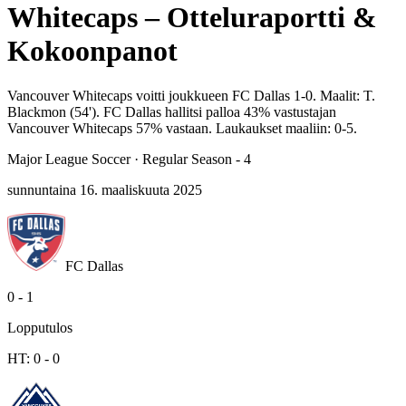
Whitecaps – Otteluraportti &
Kokoonpanot
Vancouver Whitecaps voitti joukkueen FC Dallas 1-0. Maalit: T.
Blackmon (54'). FC Dallas hallitsi palloa 43% vastustajan
Vancouver Whitecaps 57% vastaan. Laukaukset maaliin: 0-5.
Major League Soccer
·
Regular Season - 4
sunnuntaina 16. maaliskuuta 2025
FC Dallas
0
-
1
Lopputulos
HT:
0
-
0