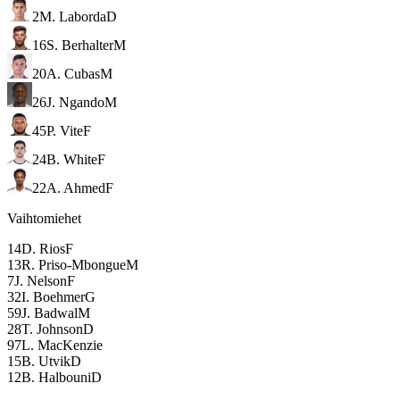
2
M. Laborda
D
16
S. Berhalter
M
20
A. Cubas
M
26
J. Ngando
M
45
P. Vite
F
24
B. White
F
22
A. Ahmed
F
Vaihtomiehet
14
D. Rios
F
13
R. Priso-Mbongue
M
7
J. Nelson
F
32
I. Boehmer
G
59
J. Badwal
M
28
T. Johnson
D
97
L. MacKenzie
15
B. Utvik
D
12
B. Halbouni
D