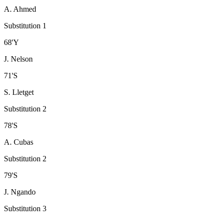
A. Ahmed
Substitution 1
68
'
Y
J. Nelson
71
'
S
S. Lletget
Substitution 2
78
'
S
A. Cubas
Substitution 2
79
'
S
J. Ngando
Substitution 3