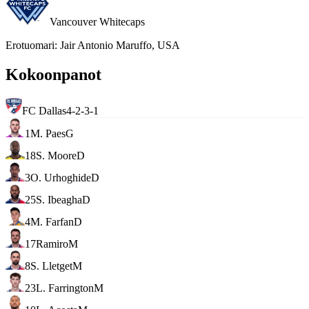
Vancouver Whitecaps
Erotuomari
:
Jair Antonio Maruffo, USA
Kokoonpanot
FC Dallas
4-2-3-1
1
M. Paes
G
18
S. Moore
D
3
O. Urhoghide
D
25
S. Ibeagha
D
4
M. Farfan
D
17
Ramiro
M
8
S. Lletget
M
23
L. Farrington
M