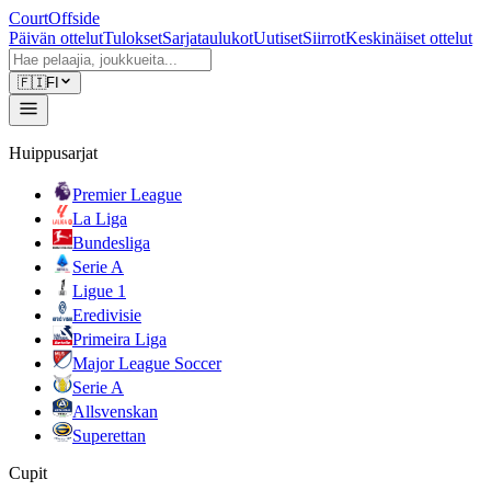
CourtOffside
Päivän ottelut
Tulokset
Sarjataulukot
Uutiset
Siirrot
Keskinäiset ottelut
🇫🇮
FI
Huippusarjat
Premier League
La Liga
Bundesliga
Serie A
Ligue 1
Eredivisie
Primeira Liga
Major League Soccer
Serie A
Allsvenskan
Superettan
Cupit