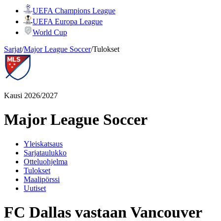
UEFA Champions League
UEFA Europa League
World Cup
Sarjat
/
Major League Soccer
/
Tulokset
Kausi 2026/2027
Major League Soccer
Yleiskatsaus
Sarjataulukko
Otteluohjelma
Tulokset
Maalipörssi
Uutiset
FC Dallas vastaan Vancouver