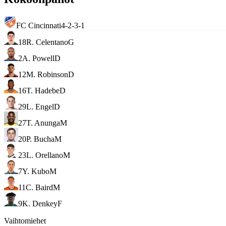
FC Cincinnati
4-2-3-1
18
R. Celentano
G
2
A. Powell
D
12
M. Robinson
D
16
T. Hadebe
D
29
L. Engel
D
27
T. Anunga
M
20
P. Bucha
M
23
L. Orellano
M
7
Y. Kubo
M
11
C. Baird
M
9
K. Denkey
F
Vaihtomiehet