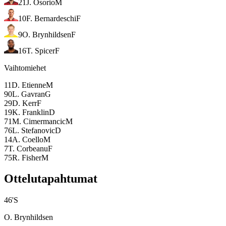
21
J. Osorio
M
10
F. Bernardeschi
F
9
O. Brynhildsen
F
16
T. Spicer
F
Vaihtomiehet
11
D. Etienne
M
90
L. Gavran
G
29
D. Kerr
F
19
K. Franklin
D
71
M. Cimermancic
M
76
L. Stefanovic
D
14
A. Coello
M
7
T. Corbeanu
F
75
R. Fisher
M
Ottelutapahtumat
46
'
S
O. Brynhildsen