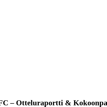
 FC – Otteluraportti & Kokoonp