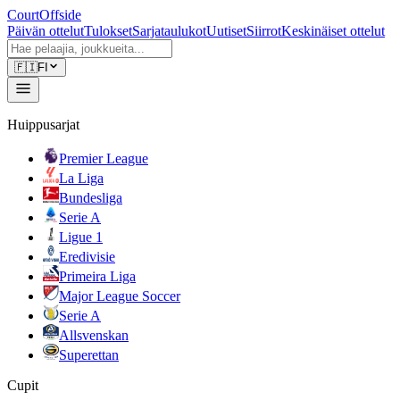
CourtOffside
Päivän ottelut
Tulokset
Sarjataulukot
Uutiset
Siirrot
Keskinäiset ottelut
🇫🇮
FI
Huippusarjat
Premier League
La Liga
Bundesliga
Serie A
Ligue 1
Eredivisie
Primeira Liga
Major League Soccer
Serie A
Allsvenskan
Superettan
Cupit