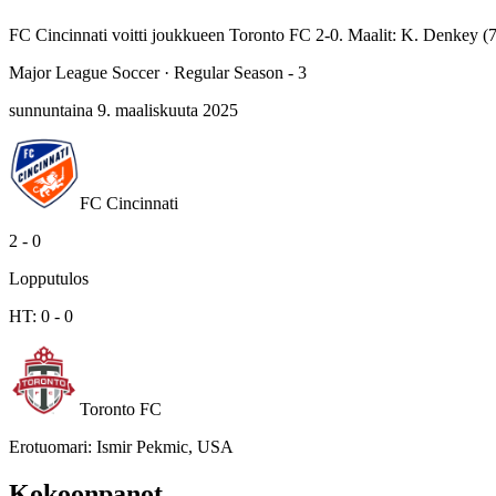
FC Cincinnati voitti joukkueen Toronto FC 2-0. Maalit: K. Denkey (73
Major League Soccer
·
Regular Season - 3
sunnuntaina 9. maaliskuuta 2025
FC Cincinnati
2
-
0
Lopputulos
HT:
0
-
0
Toronto FC
Erotuomari
:
Ismir Pekmic, USA
Kokoonpanot