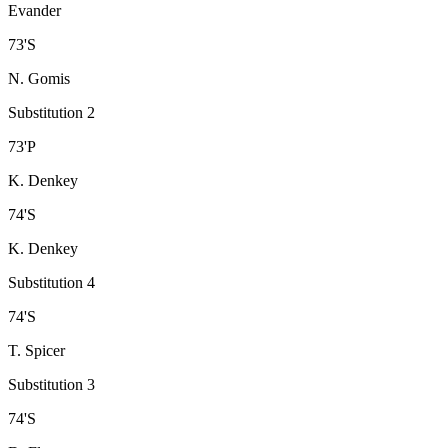
Evander
73
'
S
N. Gomis
Substitution 2
73
'
P
K. Denkey
74
'
S
K. Denkey
Substitution 4
74
'
S
T. Spicer
Substitution 3
74
'
S