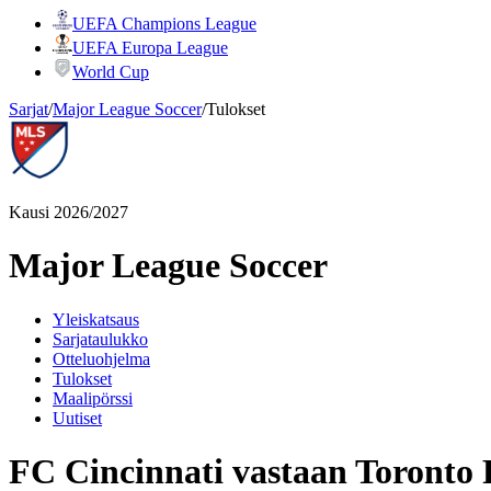
UEFA Champions League
UEFA Europa League
World Cup
Sarjat
/
Major League Soccer
/
Tulokset
Kausi 2026/2027
Major League Soccer
Yleiskatsaus
Sarjataulukko
Otteluohjelma
Tulokset
Maalipörssi
Uutiset
FC Cincinnati vastaan Toronto