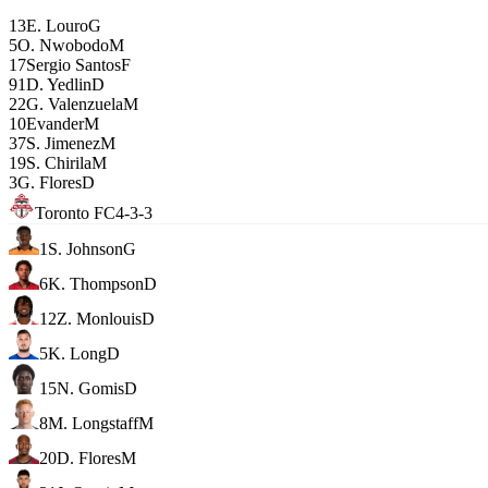
13
E. Louro
G
5
O. Nwobodo
M
17
Sergio Santos
F
91
D. Yedlin
D
22
G. Valenzuela
M
10
Evander
M
37
S. Jimenez
M
19
S. Chirila
M
3
G. Flores
D
Toronto FC
4-3-3
1
S. Johnson
G
6
K. Thompson
D
12
Z. Monlouis
D
5
K. Long
D
15
N. Gomis
D
8
M. Longstaff
M
20
D. Flores
M