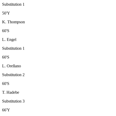
Substitution 1
50
'
Y
K. Thompson
60
'
S
L. Engel
Substitution 1
60
'
S
L. Orellano
Substitution 2
60
'
S
T. Hadebe
Substitution 3
66
'
Y