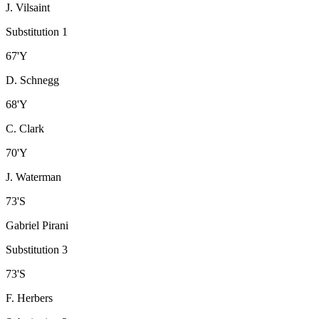
J. Vilsaint
Substitution 1
67
'
Y
D. Schnegg
68
'
Y
C. Clark
70
'
Y
J. Waterman
73
'
S
Gabriel Pirani
Substitution 3
73
'
S
F. Herbers