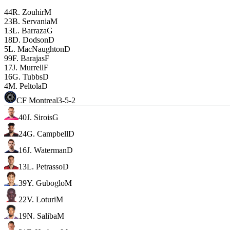
44
R. Zouhir
M
23
B. Servania
M
13
L. Barraza
G
18
D. Dodson
D
5
L. MacNaughton
D
99
F. Barajas
F
17
J. Murrell
F
16
G. Tubbs
D
4
M. Peltola
D
CF Montreal
3-5-2
40
J. Sirois
G
24
G. Campbell
D
16
J. Waterman
D
13
L. Petrasso
D
39
Y. Guboglo
M
22
V. Loturi
M
19
N. Saliba
M