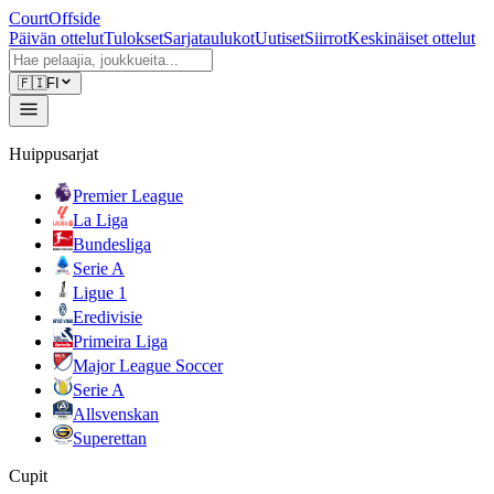
CourtOffside
Päivän ottelut
Tulokset
Sarjataulukot
Uutiset
Siirrot
Keskinäiset ottelut
🇫🇮
FI
Huippusarjat
Premier League
La Liga
Bundesliga
Serie A
Ligue 1
Eredivisie
Primeira Liga
Major League Soccer
Serie A
Allsvenskan
Superettan
Cupit