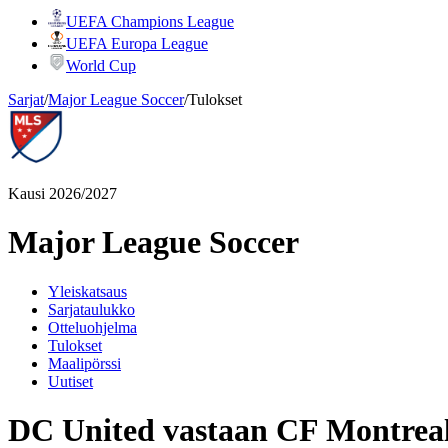
UEFA Champions League
UEFA Europa League
World Cup
Sarjat
/
Major League Soccer
/
Tulokset
Kausi 2026/2027
Major League Soccer
Yleiskatsaus
Sarjataulukko
Otteluohjelma
Tulokset
Maalipörssi
Uutiset
DC United vastaan CF Montreal