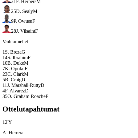
21
F. Herbers
M
25
D. Sealy
M
9
P. Owusu
F
28
J. Vilsaint
F
Vaihtomiehet
1
S. Breza
G
14
S. Ibrahim
F
10
B. Duke
M
7
K. Opoku
F
23
C. Clark
M
5
B. Craig
D
11
J. Marshall-Rutty
D
4
F. Alvarez
D
35
O. Graham-Roache
F
Ottelutapahtumat
12
'
Y
A. Herrera