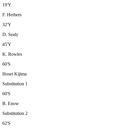
19
'
Y
F. Herbers
32
'
Y
D. Sealy
45
'
Y
K. Rowles
60
'
S
Hosei Kijima
Substitution 1
60
'
S
B. Enow
Substitution 2
62
'
S