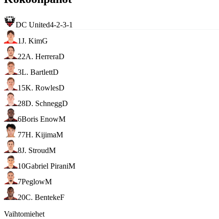
DC United
4-2-3-1
1
J. Kim
G
22
A. Herrera
D
3
L. Bartlett
D
15
K. Rowles
D
28
D. Schnegg
D
6
Boris Enow
M
77
H. Kijima
M
8
J. Stroud
M
10
Gabriel Pirani
M
7
Peglow
M
20
C. Benteke
F
Vaihtomiehet