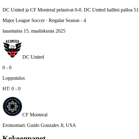
DC United ja CF Montreal pelasivat 0-0. DC United hallitsi palloa 5
Major League Soccer
·
Regular Season - 4
lauantaina 15. maaliskuuta 2025
DC United
0
-
0
Lopputulos
HT:
0
-
0
CF Montreal
Erotuomari
:
Guido Gonzales Jr, USA
Kokoonpanot