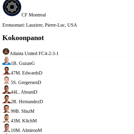
CF Montreal
Erotuomari
:
Lauziere, Pierre-Luc, USA
Kokoonpanot
Atlanta United FC
4-2-3-1
1
B. Guzan
G
47
M. Edwards
D
5
S. Gregersen
D
44
L. Abram
D
2
R. Hernandez
D
99
B. Slisz
M
43
M. Klich
M
10
M. Almiron
M