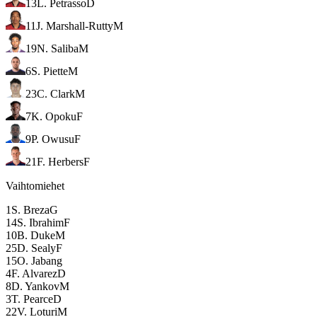
13
L. Petrasso
D
11
J. Marshall-Rutty
M
19
N. Saliba
M
6
S. Piette
M
23
C. Clark
M
7
K. Opoku
F
9
P. Owusu
F
21
F. Herbers
F
Vaihtomiehet
1
S. Breza
G
14
S. Ibrahim
F
10
B. Duke
M
25
D. Sealy
F
15
O. Jabang
4
F. Alvarez
D
8
D. Yankov
M
3
T. Pearce
D
22
V. Loturi
M