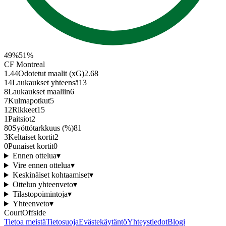
49
%
51
%
CF Montreal
1.44
Odotetut maalit (xG)
2.68
14
Laukaukset yhteensä
13
8
Laukaukset maaliin
6
7
Kulmapotkut
5
12
Rikkeet
15
1
Paitsiot
2
80
Syöttötarkkuus (%)
81
3
Keltaiset kortit
2
0
Punaiset kortit
0
Ennen ottelua
▾
Vire ennen ottelua
▾
Keskinäiset kohtaamiset
▾
Ottelun yhteenveto
▾
Tilastopoimintoja
▾
Yhteenveto
▾
CourtOffside
Tietoa meistä
Tietosuoja
Evästekäytäntö
Yhteystiedot
Blogi