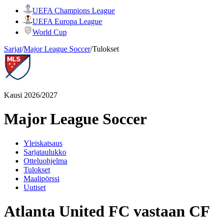
UEFA Champions League
UEFA Europa League
World Cup
Sarjat
/
Major League Soccer
/
Tulokset
Kausi 2026/2027
Major League Soccer
Yleiskatsaus
Sarjataulukko
Otteluohjelma
Tulokset
Maalipörssi
Uutiset
Atlanta United FC vastaan CF