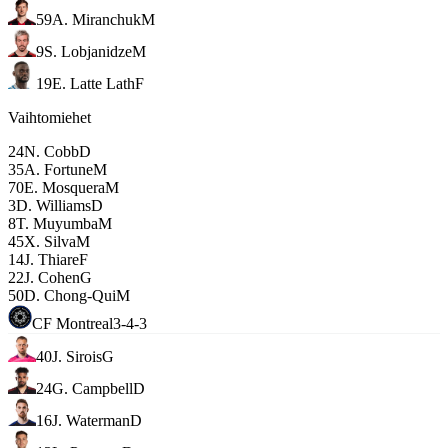
59
A. Miranchuk
M
9
S. Lobjanidze
M
19
E. Latte Lath
F
Vaihtomiehet
24
N. Cobb
D
35
A. Fortune
M
70
E. Mosquera
M
3
D. Williams
D
8
T. Muyumba
M
45
X. Silva
M
14
J. Thiare
F
22
J. Cohen
G
50
D. Chong-Qui
M
CF Montreal
3-4-3
40
J. Sirois
G
24
G. Campbell
D
16
J. Waterman
D