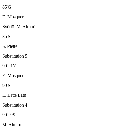
85
'
G
E. Mosquera
Syöttö
:
M. Almirón
86
'
S
S. Piette
Substitution 5
90
'
+1
Y
E. Mosquera
90
'
S
E. Latte Lath
Substitution 4
90
'
+9
S
M. Almirón