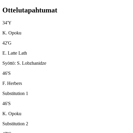
Ottelutapahtumat
34
'
Y
K. Opoku
42
'
G
E. Latte Lath
Syöttö
:
S. Lobzhanidze
46
'
S
F. Herbers
Substitution 1
46
'
S
K. Opoku
Substitution 2