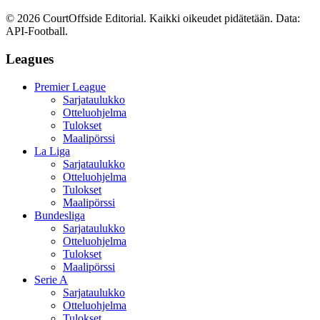
©
2026
CourtOffside
Editorial.
Kaikki oikeudet pidätetään.
Data:
API-Football.
Leagues
Premier League
Sarjataulukko
Otteluohjelma
Tulokset
Maalipörssi
La Liga
Sarjataulukko
Otteluohjelma
Tulokset
Maalipörssi
Bundesliga
Sarjataulukko
Otteluohjelma
Tulokset
Maalipörssi
Serie A
Sarjataulukko
Otteluohjelma
Tulokset