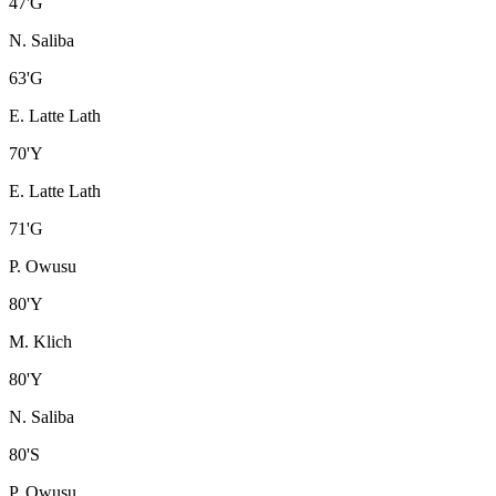
47
'
G
N. Saliba
63
'
G
E. Latte Lath
70
'
Y
E. Latte Lath
71
'
G
P. Owusu
80
'
Y
M. Klich
80
'
Y
N. Saliba
80
'
S
P. Owusu