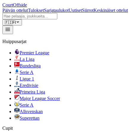
CourtOffside
Päivän ottelut
Tulokset
Sarjataulukot
Uutiset
Siirrot
Keskinäiset ottelut
🇫🇮
FI
Huippusarjat
Premier League
La Liga
Bundesliga
Serie A
Ligue 1
Eredivisie
Primeira Liga
Major League Soccer
Serie A
Allsvenskan
Superettan
Cupit