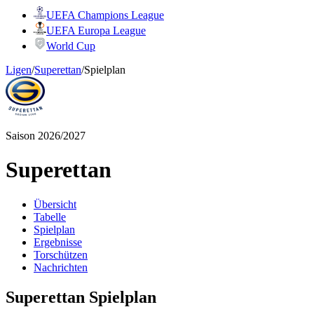
UEFA Champions League
UEFA Europa League
World Cup
Ligen
/
Superettan
/
Spielplan
Saison 2026/2027
Superettan
Übersicht
Tabelle
Spielplan
Ergebnisse
Torschützen
Nachrichten
Superettan Spielplan