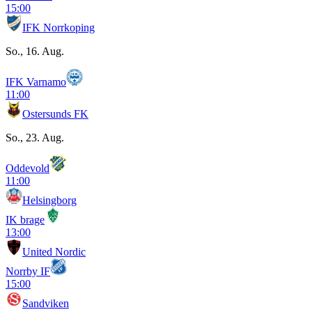
15:00
IFK Norrkoping
So., 16. Aug.
IFK Varnamo
11:00
Ostersunds FK
So., 23. Aug.
Oddevold
11:00
Helsingborg
IK brage
13:00
United Nordic
Norrby IF
15:00
Sandviken