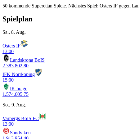
50 kommende Superettan Spiele. Nächstes Spiel: Osters IF gegen La
Spielplan
Sa., 8. Aug.
Osters IF
13:00
Landskrona BoIS
2.38
3.80
2.80
IFK Norrkoping
15:00
IK brage
1.57
4.60
5.75
So., 9. Aug.
Varbergs BoIS FC
13:00
Sandviken
1.91
3.95
4.40