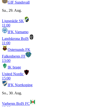
GIF Sundsvall
Sa., 29. Aug.
Ljungskile SK
11:00
IFK Varnamo
Landskrona BoIS
11:00
Ostersunds FK
Falkenbergs FF
13:00
IK brage
United Nordic
15:00
IFK Norrkoping
So., 30. Aug.
Varbergs BoIS FC