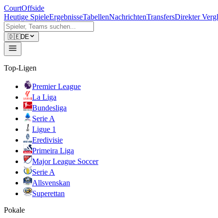
CourtOffside
Heutige Spiele
Ergebnisse
Tabellen
Nachrichten
Transfers
Direkter Verg
🇩🇪
DE
Top-Ligen
Premier League
La Liga
Bundesliga
Serie A
Ligue 1
Eredivisie
Primeira Liga
Major League Soccer
Serie A
Allsvenskan
Superettan
Pokale