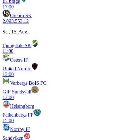
IK brage
17:00
Orebro SK
2.09
3.55
3.12
Sa., 15. Aug.
Ljungskile SK
11:00
Osters IF
United Nordic
13:00
Varbergs BoIS FC
GIF Sundsvall
13:00
Helsingborg
Falkenbergs FF
15:00
Norrby IF
Sandviken