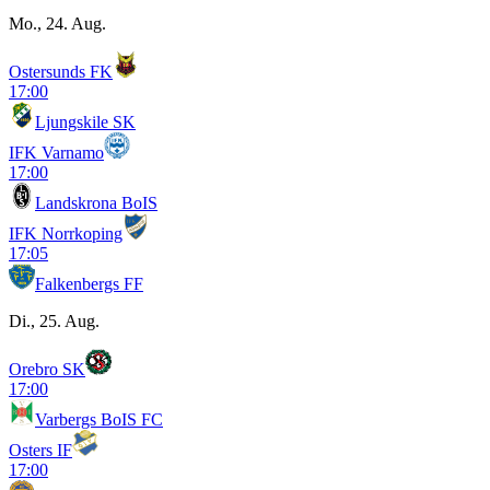
Mo., 24. Aug.
Ostersunds FK
17:00
Ljungskile SK
IFK Varnamo
17:00
Landskrona BoIS
IFK Norrkoping
17:05
Falkenbergs FF
Di., 25. Aug.
Orebro SK
17:00
Varbergs BoIS FC
Osters IF
17:00