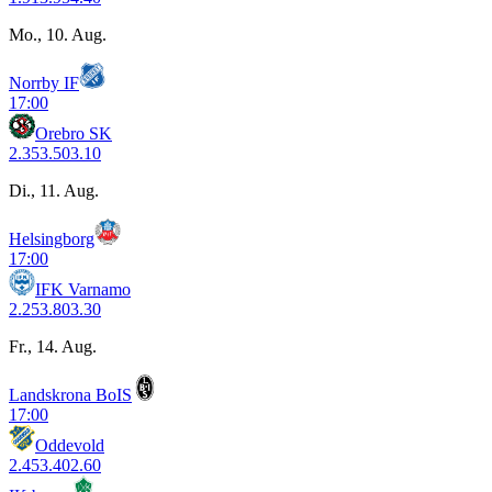
Mo., 10. Aug.
Norrby IF
17:00
Orebro SK
2.35
3.50
3.10
Di., 11. Aug.
Helsingborg
17:00
IFK Varnamo
2.25
3.80
3.30
Fr., 14. Aug.
Landskrona BoIS
17:00
Oddevold
2.45
3.40
2.60