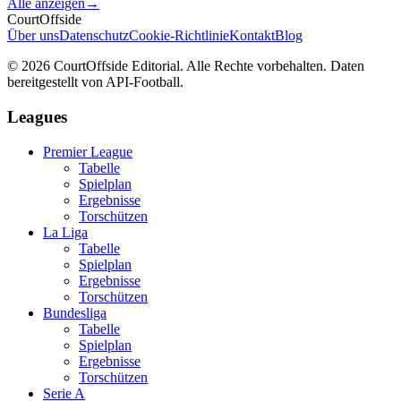
Alle anzeigen
→
CourtOffside
Über uns
Datenschutz
Cookie-Richtlinie
Kontakt
Blog
©
2026
CourtOffside
Editorial.
Alle Rechte vorbehalten.
Daten
bereitgestellt von API-Football.
Leagues
Premier League
Tabelle
Spielplan
Ergebnisse
Torschützen
La Liga
Tabelle
Spielplan
Ergebnisse
Torschützen
Bundesliga
Tabelle
Spielplan
Ergebnisse
Torschützen
Serie A