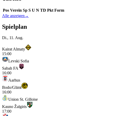
Pos
Verein
Sp
S
U
N
TD
Pkt
Form
Alle anzeigen
→
Spielplan
Di., 11. Aug.
Kairat Almaty
15:00
Levski Sofia
Sabah FA
16:00
Aarhus
Bodo/Glimt
16:00
Union St. Gilloise
Kauno Žalgiris
17:00