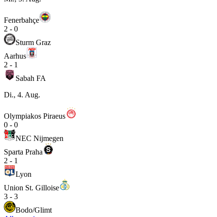
Fenerbahçe
2
-
0
Sturm Graz
Aarhus
2
-
1
Sabah FA
Di., 4. Aug.
Olympiakos Piraeus
0
-
0
NEC Nijmegen
Sparta Praha
2
-
1
Lyon
Union St. Gilloise
3
-
3
Bodo/Glimt