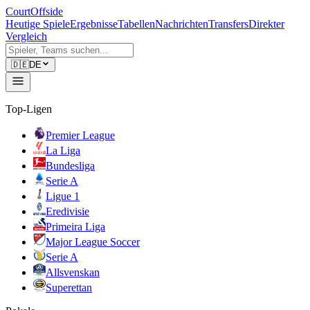
CourtOffside
Heutige Spiele
Ergebnisse
Tabellen
Nachrichten
Transfers
Direkter
Vergleich
🇩🇪
DE
Top-Ligen
Premier League
La Liga
Bundesliga
Serie A
Ligue 1
Eredivisie
Primeira Liga
Major League Soccer
Serie A
Allsvenskan
Superettan