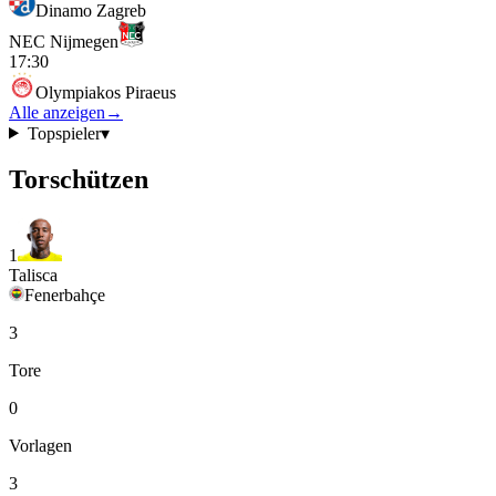
Dinamo Zagreb
NEC Nijmegen
17:30
Olympiakos Piraeus
Alle anzeigen
→
Topspieler
▾
Torschützen
1
Talisca
Fenerbahçe
3
Tore
0
Vorlagen
3