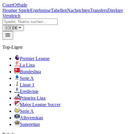
CourtOffside
Heutige Spiele
Ergebnisse
Tabellen
Nachrichten
Transfers
Direkter
Vergleich
🇩🇪
DE
Top-Ligen
Premier League
La Liga
Bundesliga
Serie A
Ligue 1
Eredivisie
Primeira Liga
Major League Soccer
Serie A
Allsvenskan
Superettan