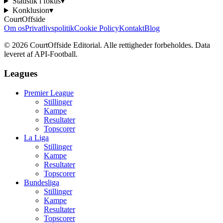
Statistik i fokus
▾
Konklusion
▾
CourtOffside
Om os
Privatlivspolitik
Cookie Policy
Kontakt
Blog
©
2026
CourtOffside
Editorial.
Alle rettigheder forbeholdes.
Data
leveret af API-Football.
Leagues
Premier League
Stillinger
Kampe
Resultater
Topscorer
La Liga
Stillinger
Kampe
Resultater
Topscorer
Bundesliga
Stillinger
Kampe
Resultater
Topscorer