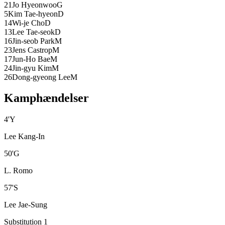
21
Jo Hyeonwoo
G
5
Kim Tae-hyeon
D
14
Wi-je Cho
D
13
Lee Tae-seok
D
16
Jin-seob Park
M
23
Jens Castrop
M
17
Jun-Ho Bae
M
24
Jin-gyu Kim
M
26
Dong-gyeong Lee
M
Kamphændelser
4
'
Y
Lee Kang-In
50
'
G
L. Romo
57
'
S
Lee Jae-Sung
Substitution 1