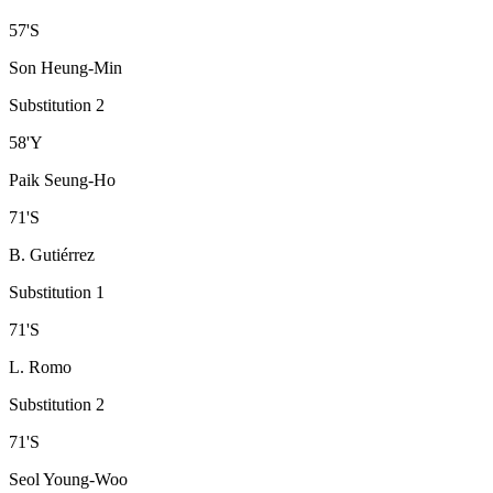
57
'
S
Son Heung-Min
Substitution 2
58
'
Y
Paik Seung-Ho
71
'
S
B. Gutiérrez
Substitution 1
71
'
S
L. Romo
Substitution 2
71
'
S
Seol Young-Woo