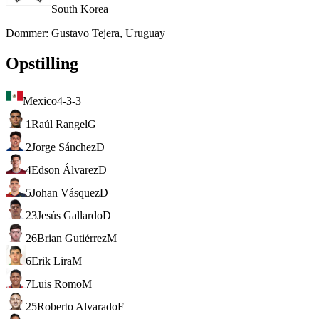
South Korea
Dommer
:
Gustavo Tejera, Uruguay
Opstilling
Mexico
4-3-3
1
Raúl Rangel
G
2
Jorge Sánchez
D
4
Edson Álvarez
D
5
Johan Vásquez
D
23
Jesús Gallardo
D
26
Brian Gutiérrez
M
6
Erik Lira
M
7
Luis Romo
M
25
Roberto Alvarado
F