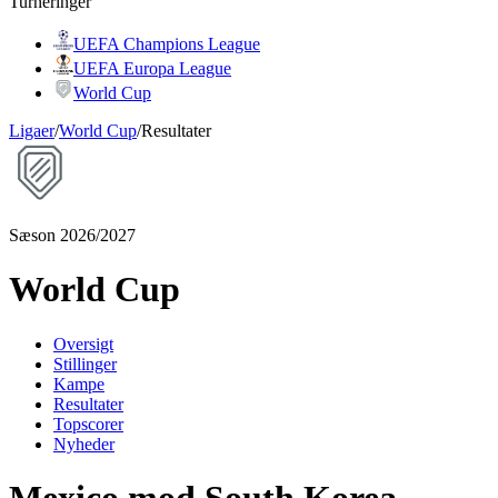
Turneringer
UEFA Champions League
UEFA Europa League
World Cup
Ligaer
/
World Cup
/
Resultater
Sæson 2026/2027
World Cup
Oversigt
Stillinger
Kampe
Resultater
Topscorer
Nyheder