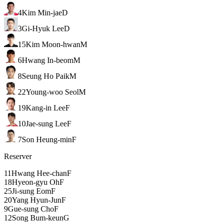
4
Kim Min-jae
D
3
Gi-Hyuk Lee
D
15
Kim Moon-hwan
M
6
Hwang In-beom
M
8
Seung Ho Paik
M
22
Young-woo Seol
M
19
Kang-in Lee
F
10
Jae-sung Lee
F
7
Son Heung-min
F
Reserver
11
Hwang Hee-chan
F
18
Hyeon-gyu Oh
F
25
Ji-sung Eom
F
20
Yang Hyun-Jun
F
9
Gue-sung Cho
F
12
Song Bum-keun
G