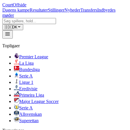
CourtOffside
Dagens kampe
Resultater
Stillinger
Nyheder
Transfers
Indbyrdes
møder
🇩🇰
DK
Topligaer
Premier League
La Liga
Bundesliga
Serie A
Ligue 1
Eredivisie
Primeira Liga
Major League Soccer
Serie A
Allsvenskan
Superettan