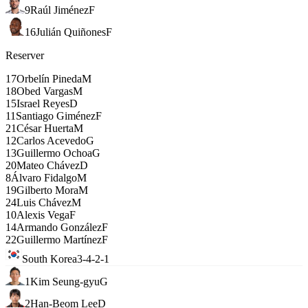
9
Raúl Jiménez
F
16
Julián Quiñones
F
Reserver
17
Orbelín Pineda
M
18
Obed Vargas
M
15
Israel Reyes
D
11
Santiago Giménez
F
21
César Huerta
M
12
Carlos Acevedo
G
13
Guillermo Ochoa
G
20
Mateo Chávez
D
8
Álvaro Fidalgo
M
19
Gilberto Mora
M
24
Luis Chávez
M
10
Alexis Vega
F
14
Armando González
F
22
Guillermo Martínez
F
South Korea
3-4-2-1
1
Kim Seung-gyu
G
2
Han-Beom Lee
D