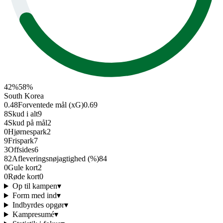
42
%
58
%
South Korea
0.48
Forventede mål (xG)
0.69
8
Skud i alt
9
4
Skud på mål
2
0
Hjørnespark
2
9
Frispark
7
3
Offsides
6
82
Afleverings­nøjagtighed (%)
84
0
Gule kort
2
0
Røde kort
0
Op til kampen
▾
Form med ind
▾
Indbyrdes opgør
▾
Kampresumé
▾