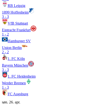
RB Leipzig
1899 Hoffenheim
3
-
3
VfB Stuttgart
Eintracht Frankfurt
1
-
2
Hamburger SV
Union Berlin
2
-
2
1. FC Köln
Bayern München
3
-
3
1. FC Heidenheim
Werder Bremen
1
-
3
FC Augsburg
søn. 26. apr.