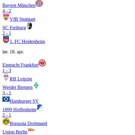
Bayern München
4
-
2
VfB Stuttgart
SC Freiburg
2
-
1
1. FC Heidenheim
lør. 18. apr.
Eintracht Frankfurt
1
-
3
RB Leipzig
Werder Bremen
3
-
1
Hamburger SV
1899 Hoffenheim
2
-
1
Borussia Dortmund
Union Berlin