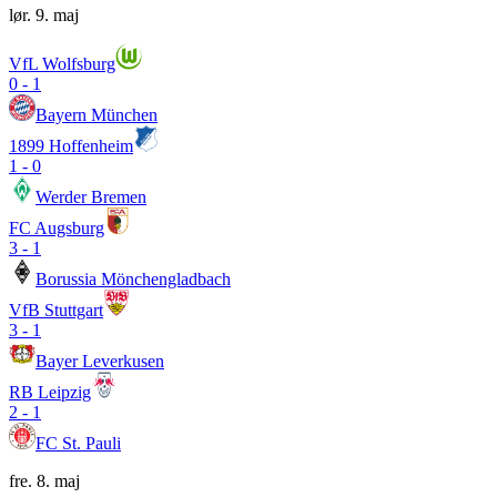
lør. 9. maj
VfL Wolfsburg
0
-
1
Bayern München
1899 Hoffenheim
1
-
0
Werder Bremen
FC Augsburg
3
-
1
Borussia Mönchengladbach
VfB Stuttgart
3
-
1
Bayer Leverkusen
RB Leipzig
2
-
1
FC St. Pauli
fre. 8. maj