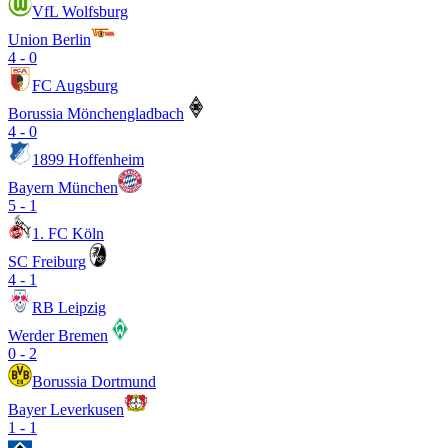
VfL Wolfsburg
Union Berlin
4
-
0
FC Augsburg
Borussia Mönchengladbach
4
-
0
1899 Hoffenheim
Bayern München
5
-
1
1. FC Köln
SC Freiburg
4
-
1
RB Leipzig
Werder Bremen
0
-
2
Borussia Dortmund
Bayer Leverkusen
1
-
1