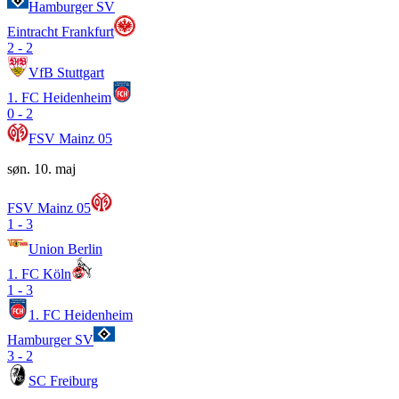
Hamburger SV
Eintracht Frankfurt
2
-
2
VfB Stuttgart
1. FC Heidenheim
0
-
2
FSV Mainz 05
søn. 10. maj
FSV Mainz 05
1
-
3
Union Berlin
1. FC Köln
1
-
3
1. FC Heidenheim
Hamburger SV
3
-
2
SC Freiburg