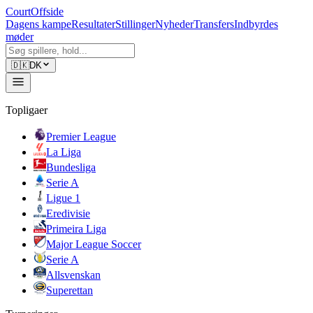
CourtOffside
Dagens kampe
Resultater
Stillinger
Nyheder
Transfers
Indbyrdes
møder
🇩🇰
DK
Topligaer
Premier League
La Liga
Bundesliga
Serie A
Ligue 1
Eredivisie
Primeira Liga
Major League Soccer
Serie A
Allsvenskan
Superettan