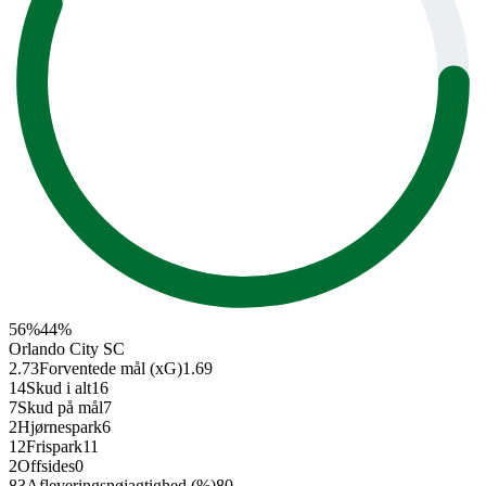
56
%
44
%
Orlando City SC
2.73
Forventede mål (xG)
1.69
14
Skud i alt
16
7
Skud på mål
7
2
Hjørnespark
6
12
Frispark
11
2
Offsides
0
83
Afleverings­nøjagtighed (%)
80