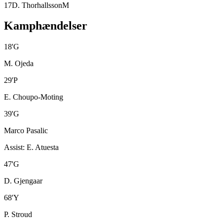
17
D. Thorhallsson
M
Kamphændelser
18
'
G
M. Ojeda
29
'
P
E. Choupo-Moting
39
'
G
Marco Pasalic
Assist
:
E. Atuesta
47
'
G
D. Gjengaar
68
'
Y
P. Stroud