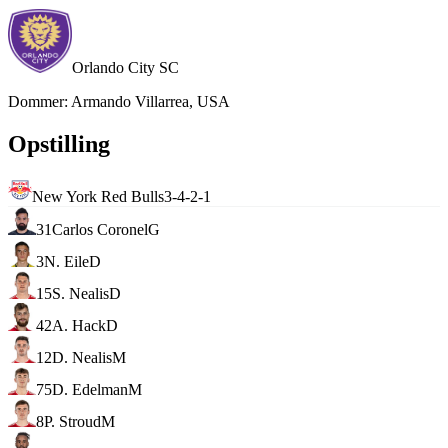
Orlando City SC
Dommer
:
Armando Villarrea, USA
Opstilling
New York Red Bulls
3-4-2-1
31
Carlos Coronel
G
3
N. Eile
D
15
S. Nealis
D
42
A. Hack
D
12
D. Nealis
M
75
D. Edelman
M
8
P. Stroud
M