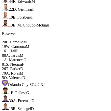
44
R. Edwards
M
22
D. Gjengaar
F
10
E. Forsberg
F
13
E. M. Choupo-Moting
F
Reserver
20
F. Carballo
M
19
W. Carmona
M
16
J. Hall
F
88
A. Jarvis
M
1
A. Marcucci
G
81
S. Ngoma
F
26
T. Parker
D
70
A. Rojas
M
5
O. Valencia
D
Orlando City SC
4-2-3-1
1
P. Gallese
G
30
A. Freeman
D
15
R. Schlegel
D