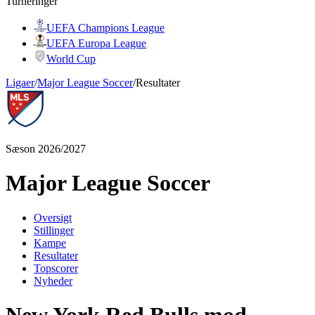
Turneringer
UEFA Champions League
UEFA Europa League
World Cup
Ligaer
/
Major League Soccer
/
Resultater
Sæson 2026/2027
Major League Soccer
Oversigt
Stillinger
Kampe
Resultater
Topscorer
Nyheder