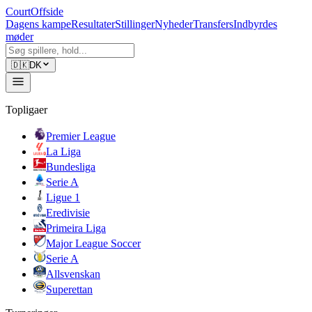
CourtOffside
Dagens kampe
Resultater
Stillinger
Nyheder
Transfers
Indbyrdes
møder
🇩🇰
DK
Topligaer
Premier League
La Liga
Bundesliga
Serie A
Ligue 1
Eredivisie
Primeira Liga
Major League Soccer
Serie A
Allsvenskan
Superettan