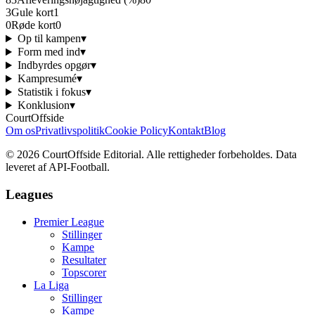
3
Gule kort
1
0
Røde kort
0
Op til kampen
▾
Form med ind
▾
Indbyrdes opgør
▾
Kampresumé
▾
Statistik i fokus
▾
Konklusion
▾
CourtOffside
Om os
Privatlivspolitik
Cookie Policy
Kontakt
Blog
©
2026
CourtOffside
Editorial.
Alle rettigheder forbeholdes.
Data
leveret af API-Football.
Leagues
Premier League
Stillinger
Kampe
Resultater
Topscorer
La Liga
Stillinger
Kampe