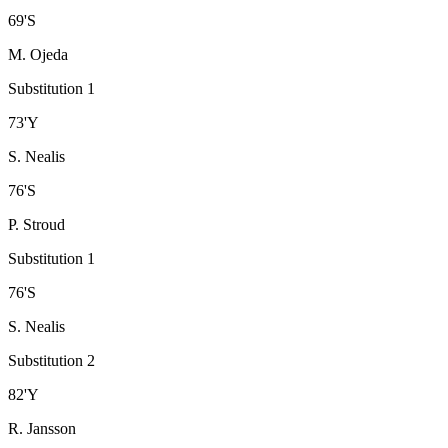
69
'
S
M. Ojeda
Substitution 1
73
'
Y
S. Nealis
76
'
S
P. Stroud
Substitution 1
76
'
S
S. Nealis
Substitution 2
82
'
Y
R. Jansson