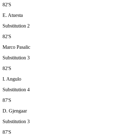
82
'
S
E. Atuesta
Substitution 2
82
'
S
Marco Pasalic
Substitution 3
82
'
S
I. Angulo
Substitution 4
87
'
S
D. Gjengaar
Substitution 3
87
'
S