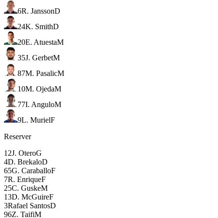
6
R. Jansson
D
24
K. Smith
D
20
E. Atuesta
M
35
J. Gerbet
M
87
M. Pasalic
M
10
M. Ojeda
M
77
I. Angulo
M
9
L. Muriel
F
Reserver
12
J. Otero
G
4
D. Brekalo
D
65
G. Caraballo
F
7
R. Enrique
F
25
C. Guske
M
13
D. McGuire
F
3
Rafael Santos
D
96
Z. Taifi
M