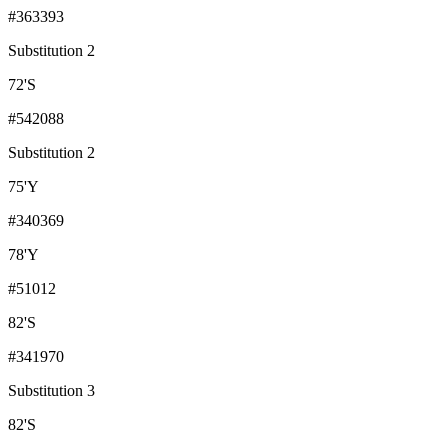
#363393
Substitution 2
72
'
S
#542088
Substitution 2
75
'
Y
#340369
78
'
Y
#51012
82
'
S
#341970
Substitution 3
82
'
S