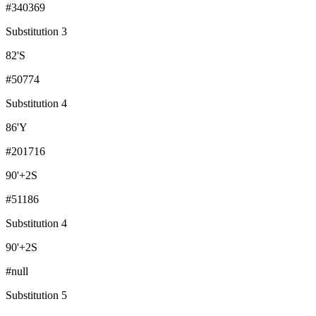
#340369
Substitution 3
82
'
S
#50774
Substitution 4
86
'
Y
#201716
90
'
+2
S
#51186
Substitution 4
90
'
+2
S
#null
Substitution 5