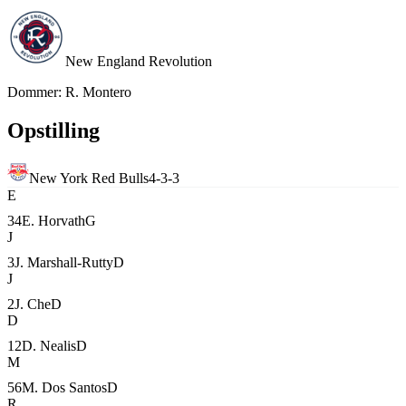
New England Revolution
Dommer
:
R. Montero
Opstilling
New York Red Bulls
4-3-3
E
34
E. Horvath
G
J
3
J. Marshall-Rutty
D
J
2
J. Che
D
D
12
D. Nealis
D
M
56
M. Dos Santos
D
R