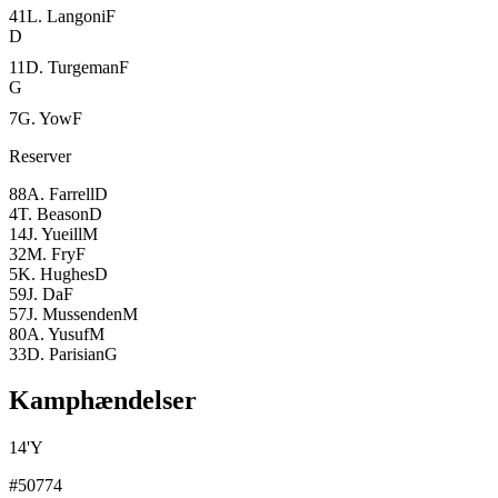
41
L. Langoni
F
D
11
D. Turgeman
F
G
7
G. Yow
F
Reserver
88
A. Farrell
D
4
T. Beason
D
14
J. Yueill
M
32
M. Fry
F
5
K. Hughes
D
59
J. Da
F
57
J. Mussenden
M
80
A. Yusuf
M
33
D. Parisian
G
Kamphændelser
14
'
Y
#50774