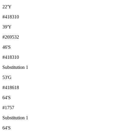
22
'
Y
#418310
39
'
Y
#269532
46
'
S
#418310
Substitution 1
53
'
G
#418618
64
'
S
#1757
Substitution 1
64
'
S