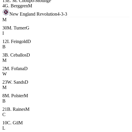
13
E. M. Choupo-Moting
F
4
G. Berggren
M
New England Revolution
4-3-3
M
30
M. Turner
G
I
12
I. Feingold
D
B
3
B. Ceballos
D
M
2
M. Fofana
D
W
23
W. Sands
D
M
8
M. Polster
M
B
21
B. Raines
M
C
10
C. Gil
M
L