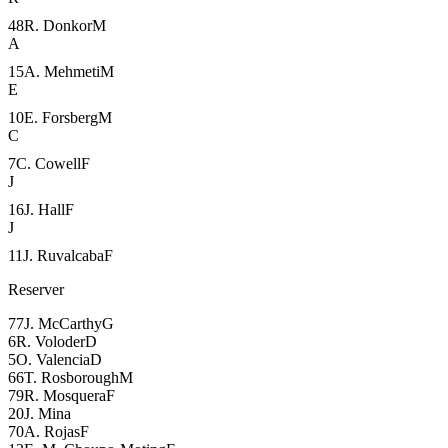
48
R. Donkor
M
A
15
A. Mehmeti
M
E
10
E. Forsberg
M
C
7
C. Cowell
F
J
16
J. Hall
F
J
11
J. Ruvalcaba
F
Reserver
77
J. McCarthy
G
6
R. Voloder
D
5
O. Valencia
D
66
T. Rosborough
M
79
R. Mosquera
F
20
J. Mina
70
A. Rojas
F