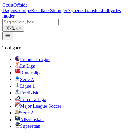
CourtOffside
Dagens kampe
Resultater
Stillinger
Nyheder
Transfers
Indbyrdes
møder
🇩🇰
DK
Topligaer
Premier League
La Liga
Bundesliga
Serie A
Ligue 1
Eredivisie
Primeira Liga
Major League Soccer
Serie A
Allsvenskan
Superettan