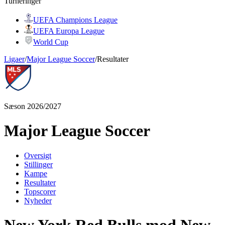
Turneringer
UEFA Champions League
UEFA Europa League
World Cup
Ligaer
/
Major League Soccer
/
Resultater
Sæson 2026/2027
Major League Soccer
Oversigt
Stillinger
Kampe
Resultater
Topscorer
Nyheder