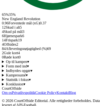
65
%
35
%
New England Revolution
0.96
Forventede mål (xG)
0.37
12
Skud i alt
5
4
Skud på mål
3
6
Hjørnespark
6
14
Frispark
19
4
Offsides
2
84
Afleverings­nøjagtighed (%)
69
2
Gule kort
4
0
Røde kort
0
Op til kampen
▾
Form med ind
▾
Indbyrdes opgør
▾
Kampresumé
▾
Statistik i fokus
▾
Konklusion
▾
CourtOffside
Om os
Privatlivspolitik
Cookie Policy
Kontakt
Blog
©
2026
CourtOffside
Editorial.
Alle rettigheder forbeholdes.
Data
leveret af API-Football.