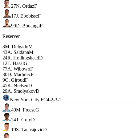
27
N. Ordaz
F
17
J. Ebobisse
F
99
D. Bouanga
F
Reserver
8
M. Delgado
M
43
A. Saldana
M
24
R. Hollingshead
D
12
T. Hasal
G
77
A. Wibowo
F
30
D. Martinez
F
9
O. Giroud
F
45
K. Nielsen
D
29
A. Smolyakov
D
New York City FC
4-2-3-1
49
M. Freese
G
24
T. Gray
D
19
S. Tanasijevic
D