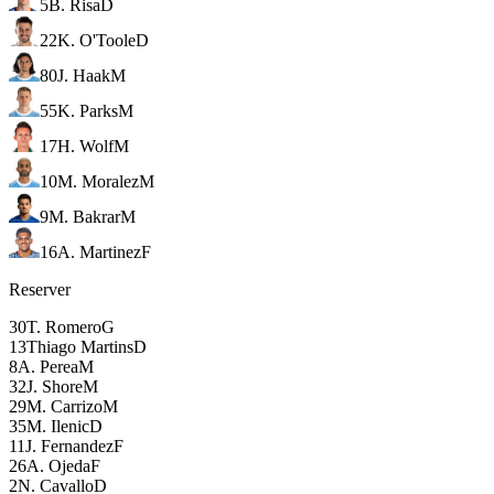
5
B. Risa
D
22
K. O'Toole
D
80
J. Haak
M
55
K. Parks
M
17
H. Wolf
M
10
M. Moralez
M
9
M. Bakrar
M
16
A. Martinez
F
Reserver
30
T. Romero
G
13
Thiago Martins
D
8
A. Perea
M
32
J. Shore
M
29
M. Carrizo
M
35
M. Ilenic
D
11
J. Fernandez
F
26
A. Ojeda
F
2
N. Cavallo
D