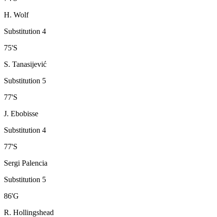
H. Wolf
Substitution 4
75
'
S
S. Tanasijević
Substitution 5
77
'
S
J. Ebobisse
Substitution 4
77
'
S
Sergi Palencia
Substitution 5
86
'
G
R. Hollingshead