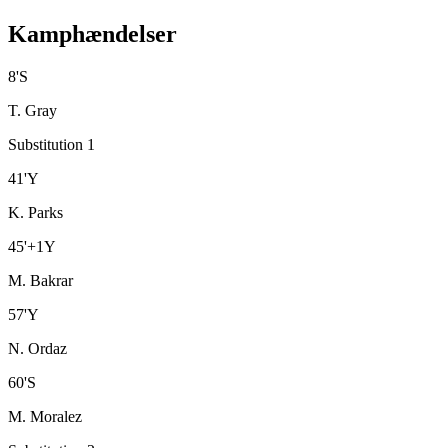
Kamphændelser
8
'
S
T. Gray
Substitution 1
41
'
Y
K. Parks
45
'
+1
Y
M. Bakrar
57
'
Y
N. Ordaz
60
'
S
M. Moralez