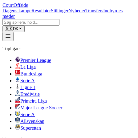
CourtOffside
Dagens kampe
Resultater
Stillinger
Nyheder
Transfers
Indbyrdes
møder
🇩🇰
DK
Topligaer
Premier League
La Liga
Bundesliga
Serie A
Ligue 1
Eredivisie
Primeira Liga
Major League Soccer
Serie A
Allsvenskan
Superettan