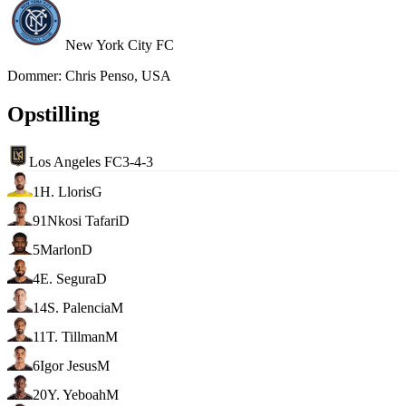
New York City FC
Dommer
:
Chris Penso, USA
Opstilling
Los Angeles FC
3-4-3
1
H. Lloris
G
91
Nkosi Tafari
D
5
Marlon
D
4
E. Segura
D
14
S. Palencia
M
11
T. Tillman
M
6
Igor Jesus
M
20
Y. Yeboah
M