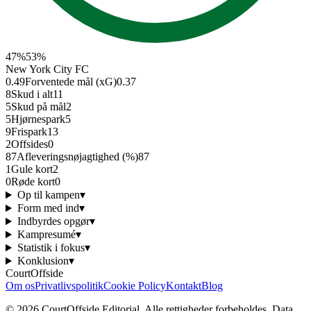
47
%
53
%
New York City FC
0.49
Forventede mål (xG)
0.37
8
Skud i alt
11
5
Skud på mål
2
5
Hjørnespark
5
9
Frispark
13
2
Offsides
0
87
Afleverings­nøjagtighed (%)
87
1
Gule kort
2
0
Røde kort
0
Op til kampen
▾
Form med ind
▾
Indbyrdes opgør
▾
Kampresumé
▾
Statistik i fokus
▾
Konklusion
▾
CourtOffside
Om os
Privatlivspolitik
Cookie Policy
Kontakt
Blog
©
2026
CourtOffside
Editorial.
Alle rettigheder forbeholdes.
Data