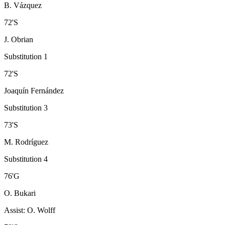
B. Vázquez
72
'
S
J. Obrian
Substitution 1
72
'
S
Joaquín Fernández
Substitution 3
73
'
S
M. Rodríguez
Substitution 4
76
'
G
O. Bukari
Assist
:
O. Wolff