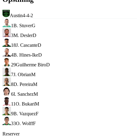
Austin
4-4-2
1
B. Stuver
G
3
M. Desler
D
18
J. Cascante
D
4
B. Hines-Ike
D
29
Guilherme Biro
D
7
J. Obrian
M
8
D. Pereira
M
6
I. Sanchez
M
11
O. Bukari
M
9
B. Vazquez
F
33
O. Wolff
F
Reserver