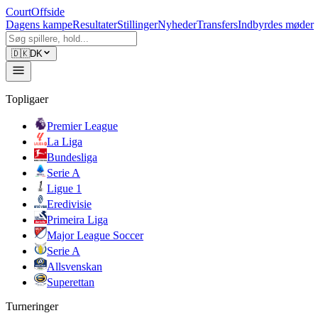
CourtOffside
Dagens kampe
Resultater
Stillinger
Nyheder
Transfers
Indbyrdes møder
🇩🇰
DK
Topligaer
Premier League
La Liga
Bundesliga
Serie A
Ligue 1
Eredivisie
Primeira Liga
Major League Soccer
Serie A
Allsvenskan
Superettan
Turneringer