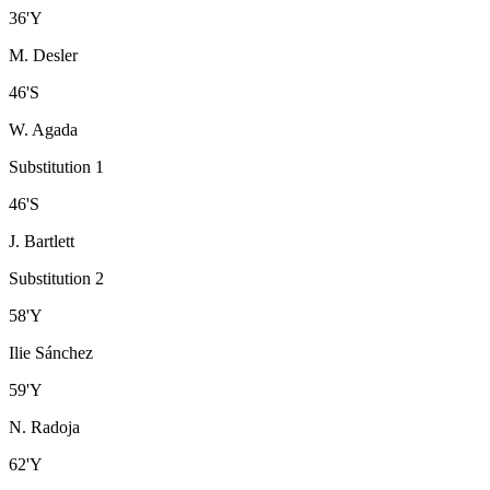
36
'
Y
M. Desler
46
'
S
W. Agada
Substitution 1
46
'
S
J. Bartlett
Substitution 2
58
'
Y
Ilie Sánchez
59
'
Y
N. Radoja
62
'
Y