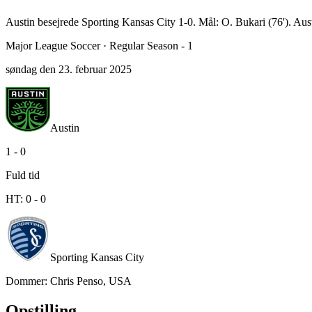
Austin besejrede Sporting Kansas City 1-0. Mål: O. Bukari (76'). A
Major League Soccer
·
Regular Season - 1
søndag den 23. februar 2025
Austin
1
-
0
Fuld tid
HT:
0
-
0
Sporting Kansas City
Dommer
:
Chris Penso, USA
Opstilling