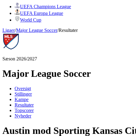
UEFA Champions League
UEFA Europa League
World Cup
Ligaer
/
Major League Soccer
/
Resultater
Sæson 2026/2027
Major League Soccer
Oversigt
Stillinger
Kampe
Resultater
Topscorer
Nyheder
Austin mod Sporting Kansas Ci