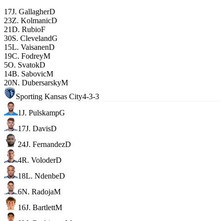
17
J. Gallagher
D
23
Z. Kolmanic
D
21
D. Rubio
F
30
S. Cleveland
G
15
L. Vaisanen
D
19
C. Fodrey
M
5
O. Svatok
D
14
B. Sabovic
M
20
N. Dubersarsky
M
Sporting Kansas City
4-3-3
1
J. Pulskamp
G
17
J. Davis
D
24
J. Fernandez
D
4
R. Voloder
D
18
L. Ndenbe
D
6
N. Radoja
M
16
J. Bartlett
M