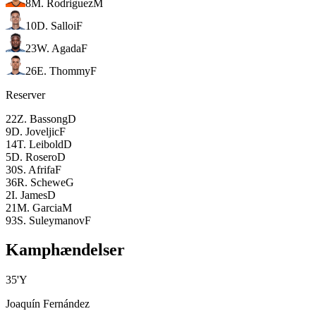
8
M. Rodriguez
M
10
D. Salloi
F
23
W. Agada
F
26
E. Thommy
F
Reserver
22
Z. Bassong
D
9
D. Joveljic
F
14
T. Leibold
D
5
D. Rosero
D
30
S. Afrifa
F
36
R. Schewe
G
2
I. James
D
21
M. Garcia
M
93
S. Suleymanov
F
Kamphændelser
35
'
Y
Joaquín Fernández