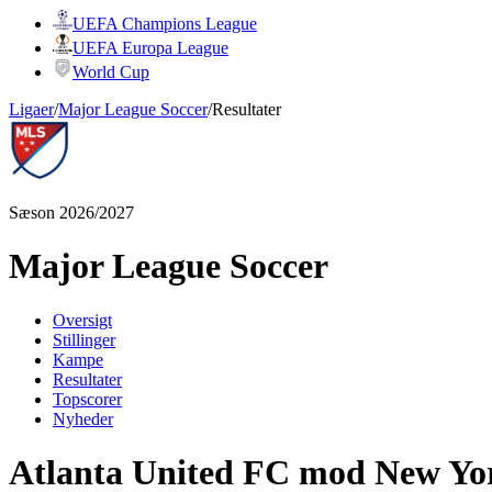
UEFA Champions League
UEFA Europa League
World Cup
Ligaer
/
Major League Soccer
/
Resultater
Sæson 2026/2027
Major League Soccer
Oversigt
Stillinger
Kampe
Resultater
Topscorer
Nyheder
Atlanta United FC mod New Yor