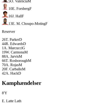
5
O. Valencia
M
10
E. Forsberg
F
16
J. Hall
F
13
E. M. Choupo-Moting
F
Reserver
26
T. Parker
D
44
R. Edwards
D
1
A. Marcucci
G
19
W. Carmona
M
88
A. Jarvis
M
66
T. Rosborough
M
70
A. Rojas
M
20
F. Carballo
M
42
A. Hack
D
Kamphændelser
8
'
Y
E. Latte Lath