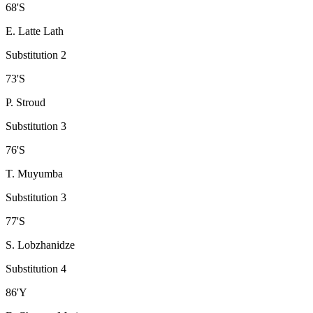
68
'
S
E. Latte Lath
Substitution 2
73
'
S
P. Stroud
Substitution 3
76
'
S
T. Muyumba
Substitution 3
77
'
S
S. Lobzhanidze
Substitution 4
86
'
Y