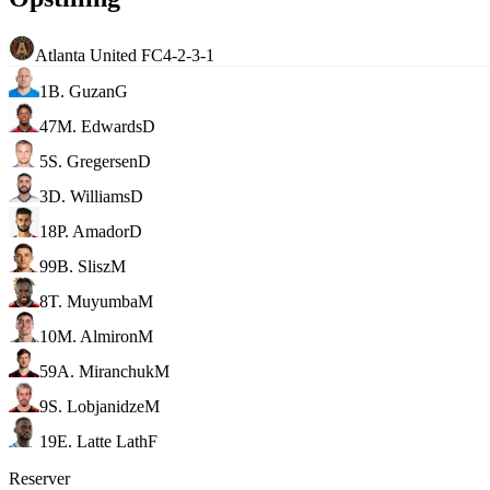
Atlanta United FC
4-2-3-1
1
B. Guzan
G
47
M. Edwards
D
5
S. Gregersen
D
3
D. Williams
D
18
P. Amador
D
99
B. Slisz
M
8
T. Muyumba
M
10
M. Almiron
M
59
A. Miranchuk
M
9
S. Lobjanidze
M
19
E. Latte Lath
F
Reserver