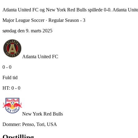
Atlanta United FC og New York Red Bulls spillede 0-0. Atlanta Un
Major League Soccer
·
Regular Season - 3
søndag den 9. marts 2025
Atlanta United FC
0
-
0
Fuld tid
HT:
0
-
0
New York Red Bulls
Dommer
:
Penso, Tori, USA
Opstilling