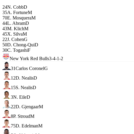
24
N. Cobb
D
35
A. Fortune
M
70
E. Mosquera
M
44
L. Abram
D
43
M. Klich
M
45
X. Silva
M
22
J. Cohen
G
50
D. Chong-Qui
D
30
C. Togashi
F
New York Red Bulls
3-4-1-2
31
Carlos Coronel
G
12
D. Nealis
D
15
S. Nealis
D
3
N. Eile
D
22
D. Gjengaar
M
8
P. Stroud
M
75
D. Edelman
M