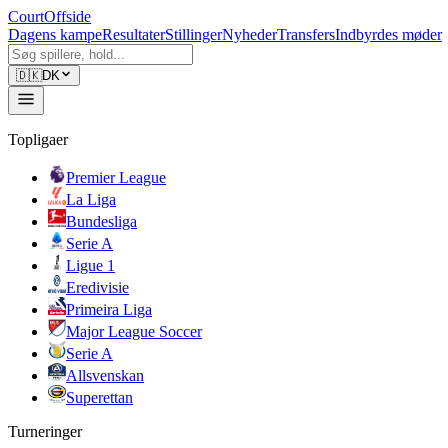
CourtOffside
Dagens kampe
Resultater
Stillinger
Nyheder
Transfers
Indbyrdes møder
🇩🇰
DK
Topligaer
Premier League
La Liga
Bundesliga
Serie A
Ligue 1
Eredivisie
Primeira Liga
Major League Soccer
Serie A
Allsvenskan
Superettan
Turneringer