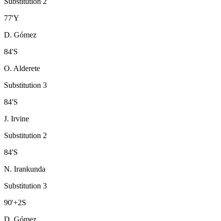
Substitution 2
77
'
Y
D. Gómez
84
'
S
O. Alderete
Substitution 3
84
'
S
J. Irvine
Substitution 2
84
'
S
N. Irankunda
Substitution 3
90
'
+2
S
D. Gómez