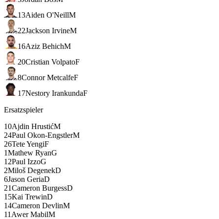
13
Aiden O'Neill
M
22
Jackson Irvine
M
16
Aziz Behich
M
20
Cristian Volpato
F
8
Connor Metcalfe
F
17
Nestory Irankunda
F
Ersatzspieler
10
Ajdin Hrustić
M
24
Paul Okon-Engstler
M
26
Tete Yengi
F
1
Mathew Ryan
G
12
Paul Izzo
G
2
Miloš Degenek
D
6
Jason Geria
D
21
Cameron Burgess
D
15
Kai Trewin
D
14
Cameron Devlin
M
11
Awer Mabil
M