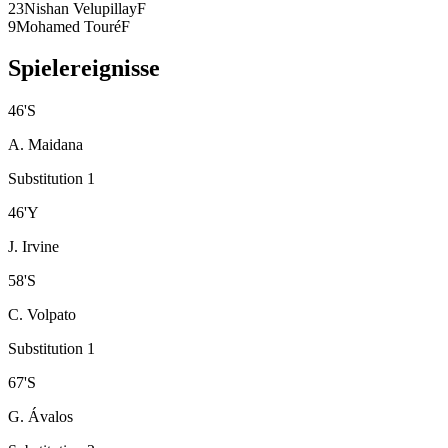
23
Nishan Velupillay
F
9
Mohamed Touré
F
Spielereignisse
46
'
S
A. Maidana
Substitution 1
46
'
Y
J. Irvine
58
'
S
C. Volpato
Substitution 1
67
'
S
G. Ávalos