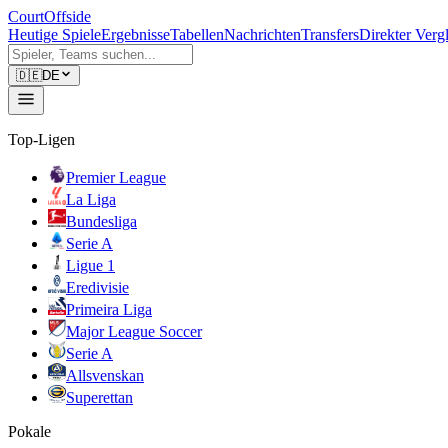
CourtOffside
Heutige Spiele
Ergebnisse
Tabellen
Nachrichten
Transfers
Direkter Verg
🇩🇪
DE
Top-Ligen
Premier League
La Liga
Bundesliga
Serie A
Ligue 1
Eredivisie
Primeira Liga
Major League Soccer
Serie A
Allsvenskan
Superettan
Pokale