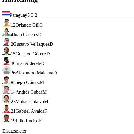
Paraguay
5-3-2
12
Orlando Gill
G
4
Juan Cáceres
D
2
Gustavo Velázquez
D
15
Gustavo Gómez
D
3
Omar Alderete
D
26
Alexandro Maidana
D
8
Diego Gómez
M
14
Andrés Cubas
M
23
Matías Galarza
M
21
Gabriel Ávalos
F
19
Julio Enciso
F
Ersatzspieler