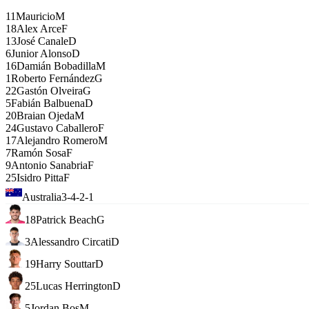
11
Mauricio
M
18
Alex Arce
F
13
José Canale
D
6
Junior Alonso
D
16
Damián Bobadilla
M
1
Roberto Fernández
G
22
Gastón Olveira
G
5
Fabián Balbuena
D
20
Braian Ojeda
M
24
Gustavo Caballero
F
17
Alejandro Romero
M
7
Ramón Sosa
F
9
Antonio Sanabria
F
25
Isidro Pitta
F
Australia
3-4-2-1
18
Patrick Beach
G
3
Alessandro Circati
D
19
Harry Souttar
D
25
Lucas Herrington
D
5
Jordan Bos
M