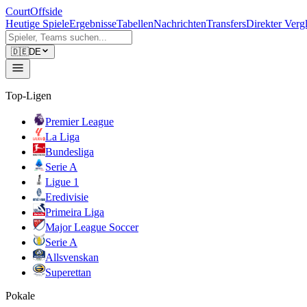
CourtOffside
Heutige Spiele
Ergebnisse
Tabellen
Nachrichten
Transfers
Direkter Verg
🇩🇪
DE
Top-Ligen
Premier League
La Liga
Bundesliga
Serie A
Ligue 1
Eredivisie
Primeira Liga
Major League Soccer
Serie A
Allsvenskan
Superettan
Pokale