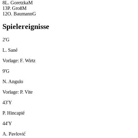
8
L. Goretzka
M
13
P. Groß
M
12
O. Baumann
G
Spielereignisse
2
'
G
L. Sané
Vorlage
:
F. Wirtz
9
'
G
N. Angulo
Vorlage
:
P. Vite
43
'
Y
P. Hincapié
44
'
Y
A. Pavlović