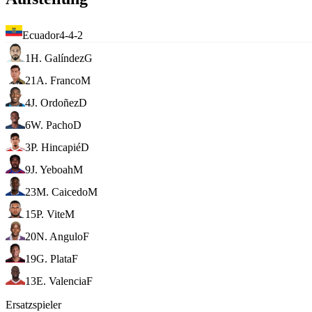
Ecuador
4-4-2
1
H. Galíndez
G
21
A. Franco
M
4
J. Ordoñez
D
6
W. Pacho
D
3
P. Hincapié
D
9
J. Yeboah
M
23
M. Caicedo
M
15
P. Vite
M
20
N. Angulo
F
19
G. Plata
F
13
E. Valencia
F
Ersatzspieler