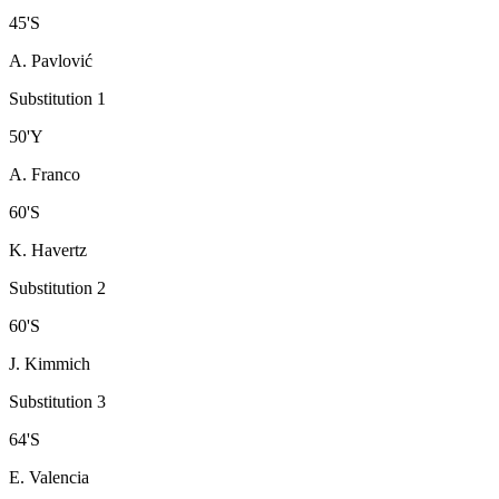
45
'
S
A. Pavlović
Substitution 1
50
'
Y
A. Franco
60
'
S
K. Havertz
Substitution 2
60
'
S
J. Kimmich
Substitution 3
64
'
S
E. Valencia