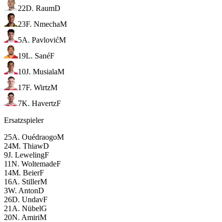
22
D. Raum
D
23
F. Nmecha
M
5
A. Pavlović
M
19
L. Sané
F
10
J. Musiala
M
17
F. Wirtz
M
7
K. Havertz
F
Ersatzspieler
25
A. Ouédraogo
M
24
M. Thiaw
D
9
J. Leweling
F
11
N. Woltemade
F
14
M. Beier
F
16
A. Stiller
M
3
W. Anton
D
26
D. Undav
F
21
A. Nübel
G
20
N. Amiri
M