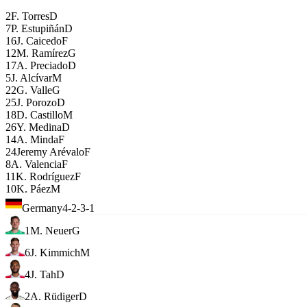
2
F. Torres
D
7
P. Estupiñán
D
16
J. Caicedo
F
12
M. Ramírez
G
17
A. Preciado
D
5
J. Alcívar
M
22
G. Valle
G
25
J. Porozo
D
18
D. Castillo
M
26
Y. Medina
D
14
A. Minda
F
24
Jeremy Arévalo
F
8
A. Valencia
F
11
K. Rodríguez
F
10
K. Páez
M
Germany
4-2-3-1
1
M. Neuer
G
6
J. Kimmich
M
4
J. Tah
D
2
A. Rüdiger
D