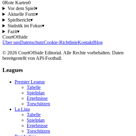
0
Rote Karten
0
Vor dem Spiel
▾
Aktuelle Form
▾
Spielbericht
▾
Statistik im Fokus
▾
Fazit
▾
CourtOffside
Über uns
Datenschutz
Cookie-Richtlinie
Kontakt
Blog
©
2026
CourtOffside
Editorial.
Alle Rechte vorbehalten.
Daten
bereitgestellt von API-Football.
Leagues
Premier League
Tabelle
Spielplan
Ergebnisse
Torschützen
La Liga
Tabelle
Spielplan
Ergebnisse
Torschützen