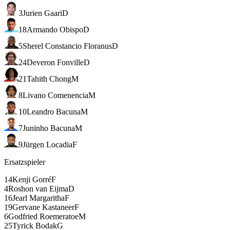
3
Jurien Gaari
D
18
Armando Obispo
D
5
Sherel Constancio Floranus
D
24
Deveron Fonville
D
21
Tahith Chong
M
8
Livano Comenencia
M
10
Leandro Bacuna
M
7
Juninho Bacuna
M
9
Jürgen Locadia
F
Ersatzspieler
14
Kenji Gorré
F
4
Roshon van Eijma
D
16
Jearl Margaritha
F
19
Gervane Kastaneer
F
6
Godfried Roemeratoe
M
25
Tyrick Bodak
G