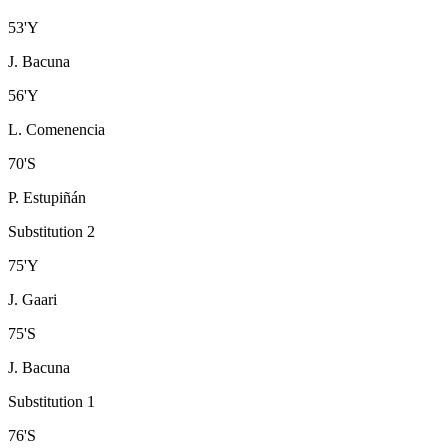
53
'
Y
J. Bacuna
56
'
Y
L. Comenencia
70
'
S
P. Estupiñán
Substitution 2
75
'
Y
J. Gaari
75
'
S
J. Bacuna
Substitution 1
76
'
S