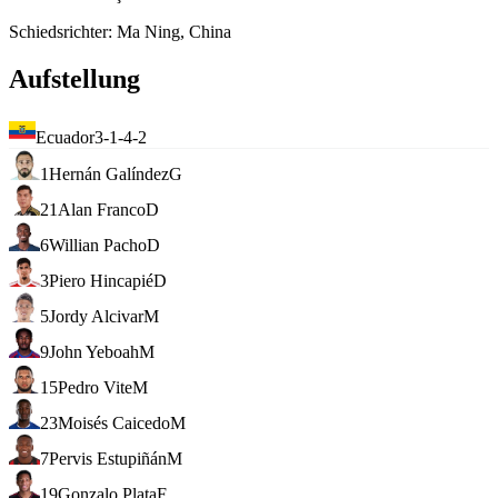
Schiedsrichter
:
Ma Ning, China
Aufstellung
Ecuador
3-1-4-2
1
Hernán Galíndez
G
21
Alan Franco
D
6
Willian Pacho
D
3
Piero Hincapié
D
5
Jordy Alcivar
M
9
John Yeboah
M
15
Pedro Vite
M
23
Moisés Caicedo
M
7
Pervis Estupiñán
M
19
Gonzalo Plata
F