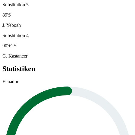
Substitution 5
89
'
S
J. Yeboah
Substitution 4
90
'
+1
Y
G. Kastaneer
Statistiken
Ecuador