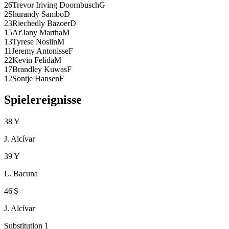
26
Trevor Iriving Doornbusch
G
2
Shurandy Sambo
D
23
Riechedly Bazoer
D
15
Ar'Jany Martha
M
13
Tyrese Noslin
M
11
Jeremy Antonisse
F
22
Kevin Felida
M
17
Brandley Kuwas
F
12
Sontje Hansen
F
Spielereignisse
38
'
Y
J. Alcívar
39
'
Y
L. Bacuna
46
'
S
J. Alcívar
Substitution 1