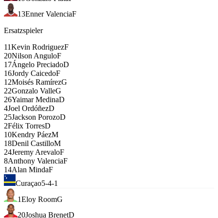
13
Enner Valencia
F
Ersatzspieler
11
Kevin Rodriguez
F
20
Nilson Angulo
F
17
Ángelo Preciado
D
16
Jordy Caicedo
F
12
Moisés Ramírez
G
22
Gonzalo Valle
G
26
Yaimar Medina
D
4
Joel Ordóñez
D
25
Jackson Porozo
D
2
Félix Torres
D
10
Kendry Páez
M
18
Denil Castillo
M
24
Jeremy Arevalo
F
8
Anthony Valencia
F
14
Alan Minda
F
Curaçao
5-4-1
1
Eloy Room
G
20
Joshua Brenet
D