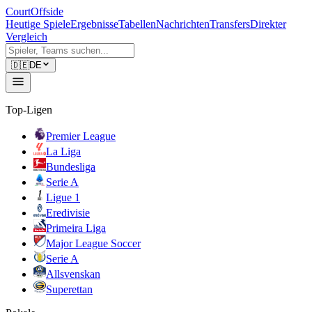
CourtOffside
Heutige Spiele
Ergebnisse
Tabellen
Nachrichten
Transfers
Direkter
Vergleich
🇩🇪
DE
Top-Ligen
Premier League
La Liga
Bundesliga
Serie A
Ligue 1
Eredivisie
Primeira Liga
Major League Soccer
Serie A
Allsvenskan
Superettan