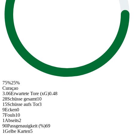
75
%
25
%
Curaçao
3.06
Erwartete Tore (xG)
0.48
28
Schüsse gesamt
10
15
Schüsse aufs Tor
3
9
Ecken
0
7
Fouls
10
1
Abseits
2
90
Passgenauigkeit (%)
69
1
Gelbe Karten
5