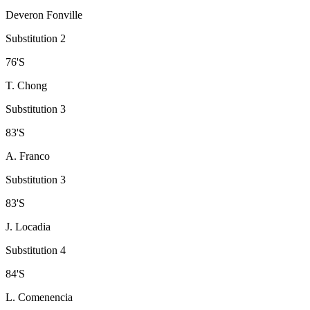
Deveron Fonville
Substitution 2
76
'
S
T. Chong
Substitution 3
83
'
S
A. Franco
Substitution 3
83
'
S
J. Locadia
Substitution 4
84
'
S
L. Comenencia