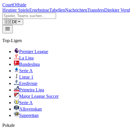
CourtOffside
Heutige Spiele
Ergebnisse
Tabellen
Nachrichten
Transfers
Direkter Verg
🇩🇪
DE
Top-Ligen
Premier League
La Liga
Bundesliga
Serie A
Ligue 1
Eredivisie
Primeira Liga
Major League Soccer
Serie A
Allsvenskan
Superettan
Pokale