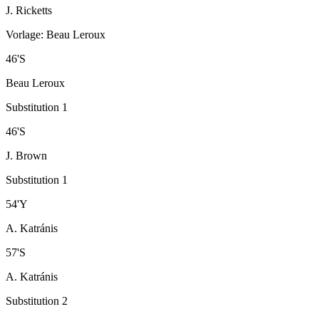
J. Ricketts
Vorlage
:
Beau Leroux
46
'
S
Beau Leroux
Substitution 1
46
'
S
J. Brown
Substitution 1
54
'
Y
A. Katránis
57
'
S
A. Katránis
Substitution 2