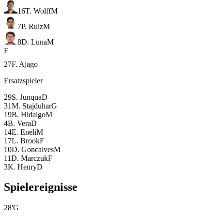
16
T. Wolff
M
7
P. Ruiz
M
8
D. Luna
M
F
27
F. Ajago
Ersatzspieler
29
S. Junqua
D
31
M. Stajduhar
G
19
B. Hidalgo
M
4
B. Vera
D
14
E. Eneli
M
17
L. Brook
F
10
D. Goncalves
M
11
D. Marczuk
F
3
K. Henry
D
Spielereignisse
28
'
G