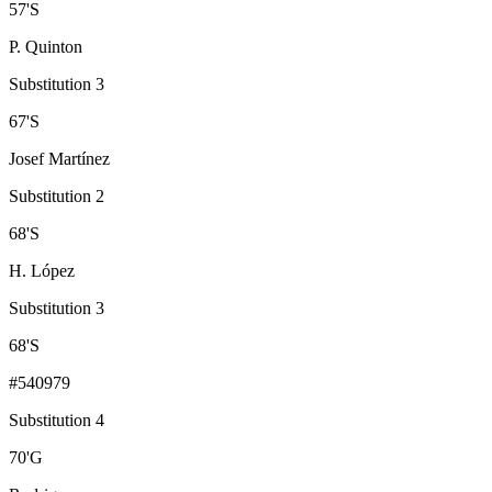
57
'
S
P. Quinton
Substitution 3
67
'
S
Josef Martínez
Substitution 2
68
'
S
H. López
Substitution 3
68
'
S
#540979
Substitution 4
70
'
G