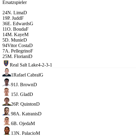
Ersatzspieler
24
N. Lima
D
19
P. Judd
F
36
E. Edwards
G
11
O. Bouda
F
14
M. Kaye
M
5
D. Munie
D
94
Vitor Costa
D
7
A. Pellegrino
F
25
M. Floriani
D
Real Salt Lake
4-2-3-1
1
Rafael Cabral
G
91
J. Brown
D
15
J. Glad
D
26
P. Quinton
D
98
A. Katranis
D
6
B. Ojeda
M
13
N. Palacio
M