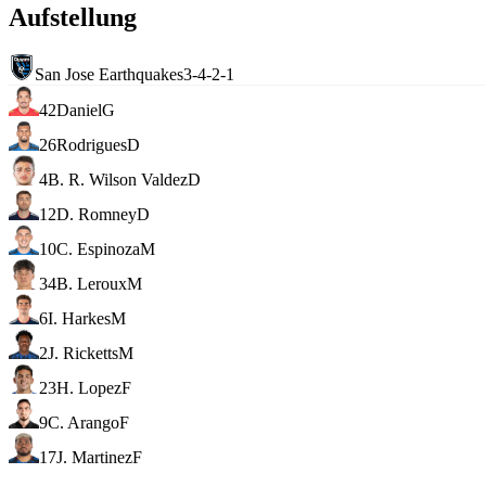
Aufstellung
San Jose Earthquakes
3-4-2-1
42
Daniel
G
26
Rodrigues
D
4
B. R. Wilson Valdez
D
12
D. Romney
D
10
C. Espinoza
M
34
B. Leroux
M
6
I. Harkes
M
2
J. Ricketts
M
23
H. Lopez
F
9
C. Arango
F
17
J. Martinez
F