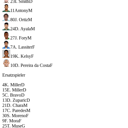
23
I. Smith
D
11
Antony
M
80
J. Ortiz
M
24
D. Ayala
M
27
J. Fory
M
7
A. Lassiter
F
19
K. Kelsy
F
10
D. Pereira da Costa
F
Ersatzspieler
4
K. Miller
D
15
E. Miller
D
5
C. Bravo
D
13
D. Zuparic
D
21
D. Chara
M
17
C. Paredes
M
30
S. Moreno
F
9
F. Mora
F
25
T. Muse
G