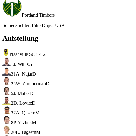
Portland Timbers
Schiedsrichter
:
Filip Dujic, USA
Aufstellung
Nashville SC
4-4-2
1
J. Willis
G
31
A. Najar
D
25
W. Zimmerman
D
5
J. Maher
D
2
D. Lovitz
D
37
A. Qasem
M
8
P. Yazbek
M
20
E. Tagseth
M