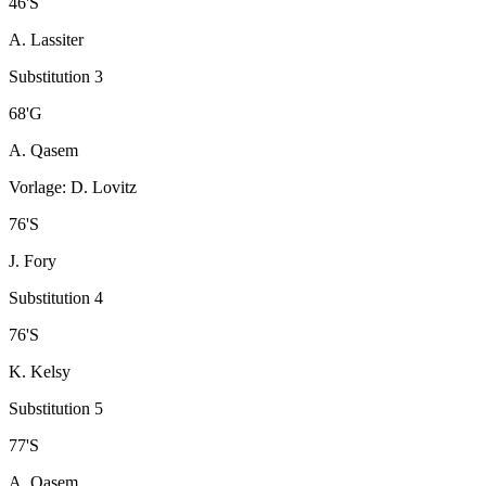
46
'
S
A. Lassiter
Substitution 3
68
'
G
A. Qasem
Vorlage
:
D. Lovitz
76
'
S
J. Fory
Substitution 4
76
'
S
K. Kelsy
Substitution 5
77
'
S
A. Qasem