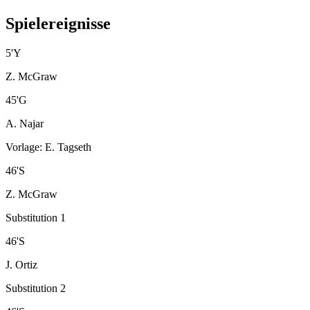
Spielereignisse
5
'
Y
Z. McGraw
45
'
G
A. Najar
Vorlage
:
E. Tagseth
46
'
S
Z. McGraw
Substitution 1
46
'
S
J. Ortiz
Substitution 2