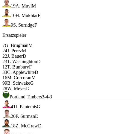
19
A. Muyl
M
10
H. Mukhtar
F
9
S. Surridge
F
Ersatzspieler
7
G. Brugman
M
24
J. Perez
M
22
J. Bauer
D
23
T. Washinghton
D
12
T. Bunbury
F
33
C. Applewhite
D
16
M. Corcoran
M
99
B. Schwake
G
28
W. Meyer
D
Portland Timbers
3-4-3
41
J. Pantemis
G
20
F. Surman
D
18
Z. McGraw
D