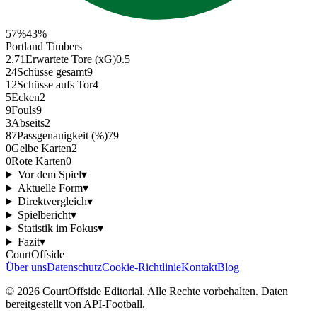
57
%
43
%
Portland Timbers
2.71
Erwartete Tore (xG)
0.5
24
Schüsse gesamt
9
12
Schüsse aufs Tor
4
5
Ecken
2
9
Fouls
9
3
Abseits
2
87
Passgenauigkeit (%)
79
0
Gelbe Karten
2
0
Rote Karten
0
Vor dem Spiel
▾
Aktuelle Form
▾
Direktvergleich
▾
Spielbericht
▾
Statistik im Fokus
▾
Fazit
▾
CourtOffside
Über uns
Datenschutz
Cookie-Richtlinie
Kontakt
Blog
©
2026
CourtOffside
Editorial.
Alle Rechte vorbehalten.
Daten
bereitgestellt von API-Football.