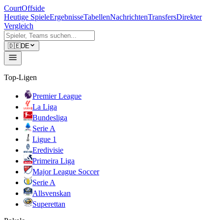
CourtOffside
Heutige Spiele
Ergebnisse
Tabellen
Nachrichten
Transfers
Direkter
Vergleich
🇩🇪
DE
Top-Ligen
Premier League
La Liga
Bundesliga
Serie A
Ligue 1
Eredivisie
Primeira Liga
Major League Soccer
Serie A
Allsvenskan
Superettan