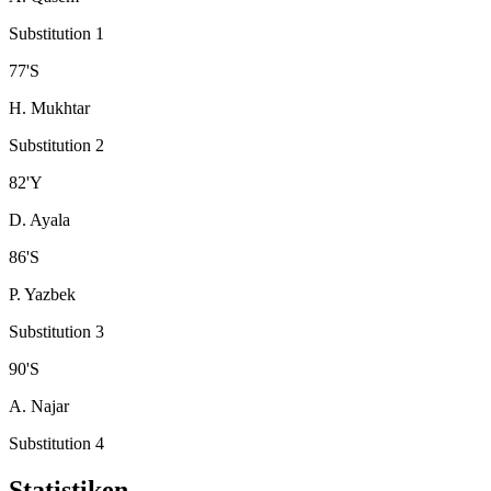
Substitution 1
77
'
S
H. Mukhtar
Substitution 2
82
'
Y
D. Ayala
86
'
S
P. Yazbek
Substitution 3
90
'
S
A. Najar
Substitution 4
Statistiken