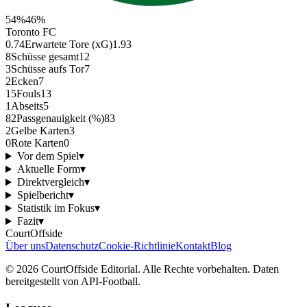
54
%
46
%
Toronto FC
0.74
Erwartete Tore (xG)
1.93
8
Schüsse gesamt
12
3
Schüsse aufs Tor
7
2
Ecken
7
15
Fouls
13
1
Abseits
5
82
Passgenauigkeit (%)
83
2
Gelbe Karten
3
0
Rote Karten
0
Vor dem Spiel
▾
Aktuelle Form
▾
Direktvergleich
▾
Spielbericht
▾
Statistik im Fokus
▾
Fazit
▾
CourtOffside
Über uns
Datenschutz
Cookie-Richtlinie
Kontakt
Blog
©
2026
CourtOffside
Editorial.
Alle Rechte vorbehalten.
Daten
bereitgestellt von API-Football.