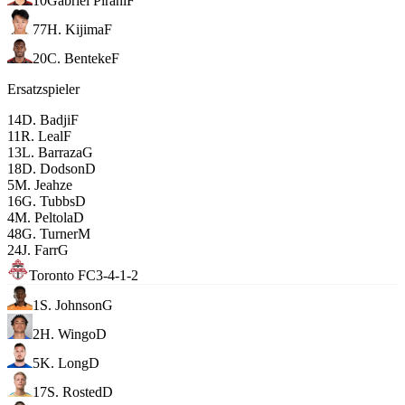
10
Gabriel Pirani
F
77
H. Kijima
F
20
C. Benteke
F
Ersatzspieler
14
D. Badji
F
11
R. Leal
F
13
L. Barraza
G
18
D. Dodson
D
5
M. Jeahze
16
G. Tubbs
D
4
M. Peltola
D
48
G. Turner
M
24
J. Farr
G
Toronto FC
3-4-1-2
1
S. Johnson
G
2
H. Wingo
D
5
K. Long
D
17
S. Rosted
D