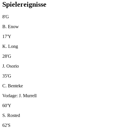
Spielereignisse
8
'
G
B. Enow
17
'
Y
K. Long
28
'
G
J. Osorio
35
'
G
C. Benteke
Vorlage
:
J. Murrell
60
'
Y
S. Rosted
62
'
S