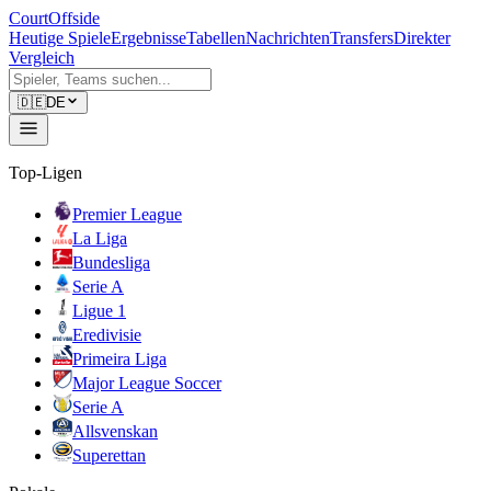
CourtOffside
Heutige Spiele
Ergebnisse
Tabellen
Nachrichten
Transfers
Direkter
Vergleich
🇩🇪
DE
Top-Ligen
Premier League
La Liga
Bundesliga
Serie A
Ligue 1
Eredivisie
Primeira Liga
Major League Soccer
Serie A
Allsvenskan
Superettan