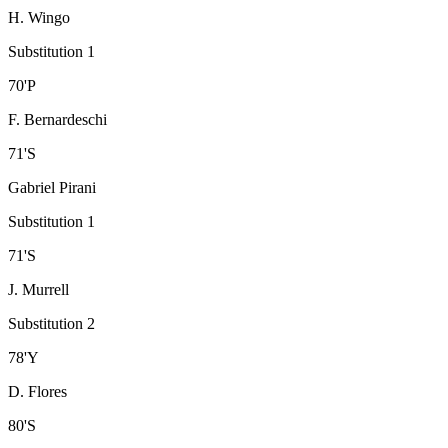
H. Wingo
Substitution 1
70
'
P
F. Bernardeschi
71
'
S
Gabriel Pirani
Substitution 1
71
'
S
J. Murrell
Substitution 2
78
'
Y
D. Flores
80
'
S