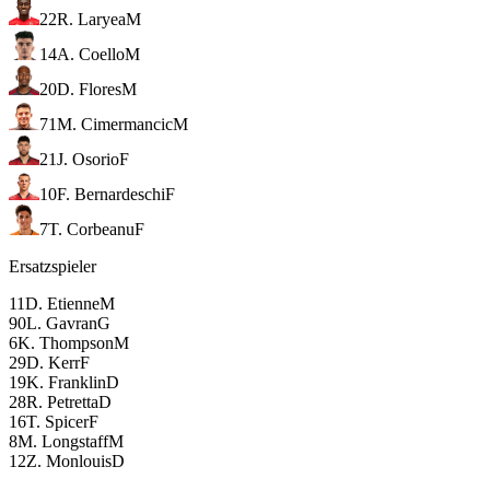
22
R. Laryea
M
14
A. Coello
M
20
D. Flores
M
71
M. Cimermancic
M
21
J. Osorio
F
10
F. Bernardeschi
F
7
T. Corbeanu
F
Ersatzspieler
11
D. Etienne
M
90
L. Gavran
G
6
K. Thompson
M
29
D. Kerr
F
19
K. Franklin
D
28
R. Petretta
D
16
T. Spicer
F
8
M. Longstaff
M
12
Z. Monlouis
D