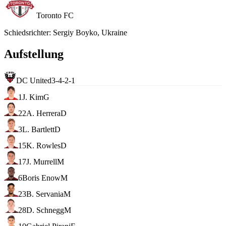
Toronto FC
Schiedsrichter
:
Sergiy Boyko, Ukraine
Aufstellung
DC United
3-4-2-1
1
J. Kim
G
22
A. Herrera
D
3
L. Bartlett
D
15
K. Rowles
D
17
J. Murrell
M
6
Boris Enow
M
23
B. Servania
M
28
D. Schnegg
M