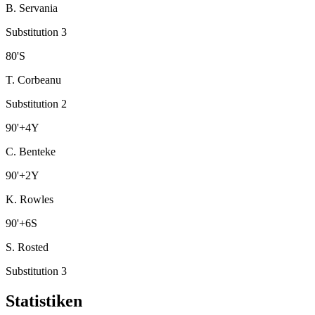
B. Servania
Substitution 3
80
'
S
T. Corbeanu
Substitution 2
90
'
+4
Y
C. Benteke
90
'
+2
Y
K. Rowles
90
'
+6
S
S. Rosted
Substitution 3
Statistiken