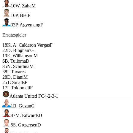
10
W. Zaha
M
16
P. Biel
F
33
P. Agyemang
F
Ersatzspieler
18
K. A. Calderon Vargas
F
22
D. Bingham
G
19
E. Williamson
M
6
B. Tuiloma
D
35
N. Scardina
M
38
I. Tavares
28
D. Diani
M
25
T. Smalls
F
17
I. Toklomati
F
Atlanta United FC
4-2-3-1
1
B. Guzan
G
47
M. Edwards
D
5
S. Gregersen
D