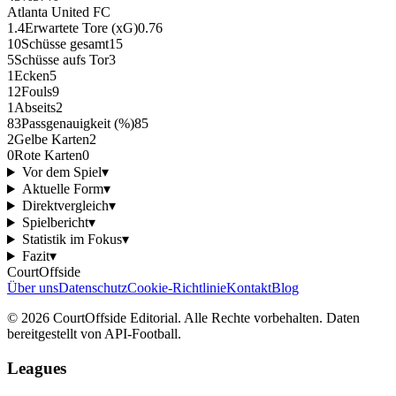
Atlanta United FC
1.4
Erwartete Tore (xG)
0.76
10
Schüsse gesamt
15
5
Schüsse aufs Tor
3
1
Ecken
5
12
Fouls
9
1
Abseits
2
83
Passgenauigkeit (%)
85
2
Gelbe Karten
2
0
Rote Karten
0
Vor dem Spiel
▾
Aktuelle Form
▾
Direktvergleich
▾
Spielbericht
▾
Statistik im Fokus
▾
Fazit
▾
CourtOffside
Über uns
Datenschutz
Cookie-Richtlinie
Kontakt
Blog
©
2026
CourtOffside
Editorial.
Alle Rechte vorbehalten.
Daten
bereitgestellt von API-Football.
Leagues