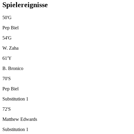
Spielereignisse
50
'
G
Pep Biel
54
'
G
W. Zaha
61
'
Y
B. Bronico
70
'
S
Pep Biel
Substitution 1
72
'
S
Matthew Edwards
Substitution 1