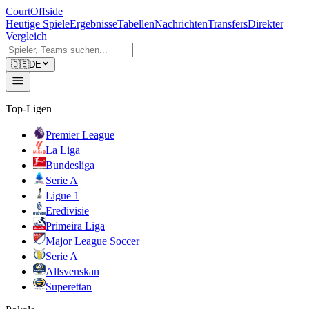
CourtOffside
Heutige Spiele
Ergebnisse
Tabellen
Nachrichten
Transfers
Direkter
Vergleich
🇩🇪
DE
Top-Ligen
Premier League
La Liga
Bundesliga
Serie A
Ligue 1
Eredivisie
Primeira Liga
Major League Soccer
Serie A
Allsvenskan
Superettan