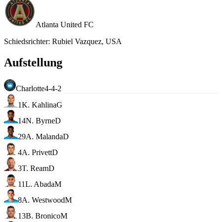
Atlanta United FC
Schiedsrichter
:
Rubiel Vazquez, USA
Aufstellung
Charlotte
4-4-2
1
K. Kahlina
G
14
N. Byrne
D
29
A. Malanda
D
4
A. Privett
D
3
T. Ream
D
11
L. Abada
M
8
A. Westwood
M
13
B. Bronico
M