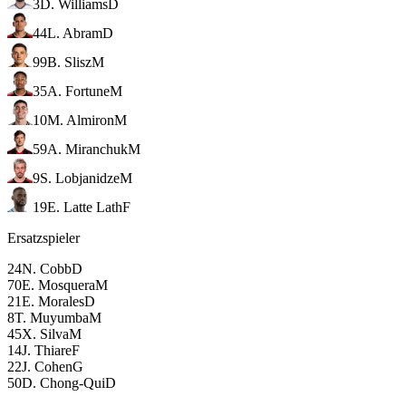
3
D. Williams
D
44
L. Abram
D
99
B. Slisz
M
35
A. Fortune
M
10
M. Almiron
M
59
A. Miranchuk
M
9
S. Lobjanidze
M
19
E. Latte Lath
F
Ersatzspieler
24
N. Cobb
D
70
E. Mosquera
M
21
E. Morales
D
8
T. Muyumba
M
45
X. Silva
M
14
J. Thiare
F
22
J. Cohen
G
50
D. Chong-Qui
D