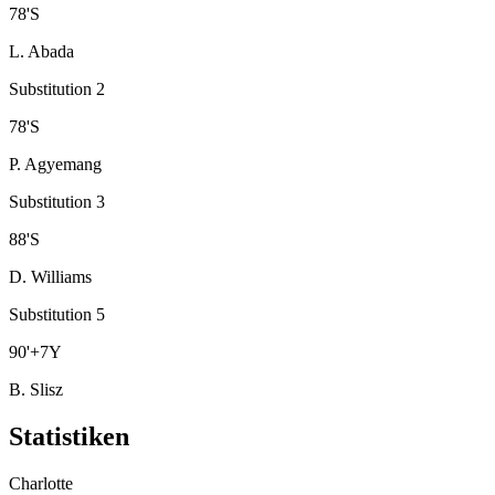
78
'
S
L. Abada
Substitution 2
78
'
S
P. Agyemang
Substitution 3
88
'
S
D. Williams
Substitution 5
90
'
+7
Y
B. Slisz
Statistiken
Charlotte