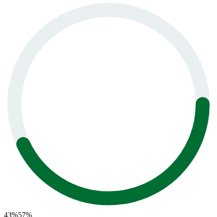
43
%
57
%