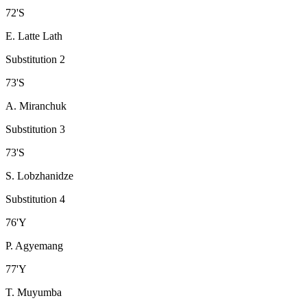
72
'
S
E. Latte Lath
Substitution 2
73
'
S
A. Miranchuk
Substitution 3
73
'
S
S. Lobzhanidze
Substitution 4
76
'
Y
P. Agyemang
77
'
Y
T. Muyumba